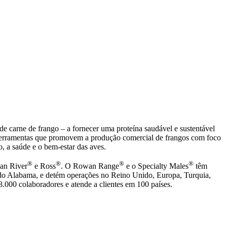
de carne de frango – a fornecer uma proteína saudável e sustentável
ferramentas que promovem a produção comercial de frangos com foco
 a saúde e o bem-estar das aves.
®
®
®
®
ian River
e Ross
. O Rowan Range
e o Specialty Males
têm
o do Alabama, e detém operações no Reino Unido, Europa, Turquia,
.000 colaboradores e atende a clientes em 100 países.