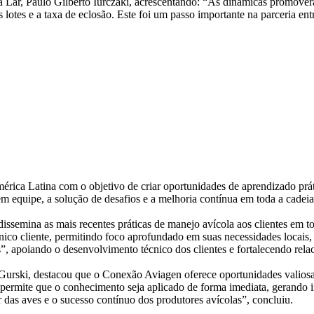
 da Lar, Paulo Gilberto Iurczaki, acrescentando: “As dinâmicas promov
lotes e a taxa de eclosão. Este foi um passo importante na parceria ent
a Latina com o objetivo de criar oportunidades de aprendizado prátic
ho em equipe, a solução de desafios e a melhoria contínua em toda a cadei
ssemina as mais recentes práticas de manejo avícola aos clientes em t
nico cliente, permitindo foco aprofundado em suas necessidades locais
”, apoiando o desenvolvimento técnico dos clientes e fortalecendo rel
Gurski, destacou que o Conexão Aviagen oferece oportunidades valiosas
permite que o conhecimento seja aplicado de forma imediata, gerando i
das aves e o sucesso contínuo dos produtores avícolas”, concluiu.