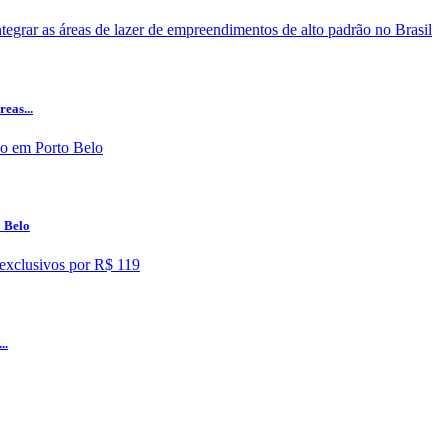
eas...
o Belo
..