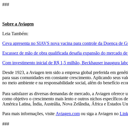
###
Sobre a Aviagen
Leia Também:
Ceva apresenta no SIAVS nova vacina para controle da Doença de Gu
Escassez de mão de obra qualificada desafia expansão do mercado d
Com investimento inicial de R$ 1,5 milhão, Beckhauser inaugura la
Desde 1923, a Aviagen tem sido a empresa global preferida em genétic
para suas comunidades em constante crescimento. Aplicando seus valo
no meio ambiente e na responsabilidade social, além do benefício e
Para satisfazer as diversas demandas de mercado, a Aviagen oferece 
como objetivo o crescimento mais lento e outros nichos específicos 
América Latina, Índia, Austrália, Nova Zelândia, África e Estados Un
Para mais informações, visite
Aviagen.com
ou siga a Aviagen no
Link
###