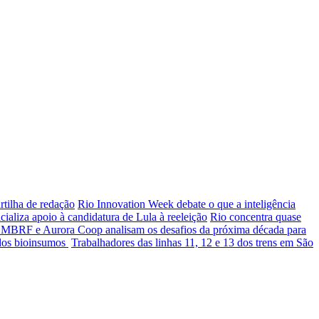
rtilha de redação
Rio Innovation Week debate o que a inteligência
aliza apoio à candidatura de Lula à reeleição
Rio concentra quase
, MBRF e Aurora Coop analisam os desafios da próxima década para
 dos bioinsumos
Trabalhadores das linhas 11, 12 e 13 dos trens em São