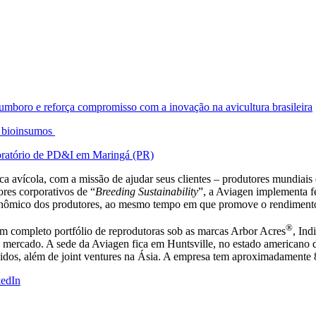
mboro e reforça compromisso com a inovação na avicultura brasileira
e bioinsumos
boratório de PD&I em Maringá (PR)
a avícola, com a missão de ajudar seus clientes – produtores mundiais 
res corporativos de “
Breeding Sustainability
”, a Aviagen implementa 
conômico dos produtores, ao mesmo tempo em que promove o rendimento,
®
um completo portfólio de reprodutoras sob as marcas Arbor Acres
, Ind
de mercado. A sede da Aviagen fica em Huntsville, no estado american
idos, além de joint ventures na Ásia. A empresa tem aproximadamente 8
edIn