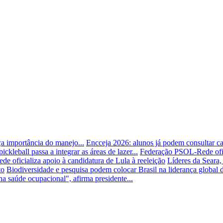
a importância do manejo...
Encceja 2026: alunos já podem consultar ca
kleball passa a integrar as áreas de lazer...
Federação PSOL-Rede ofici
 oficializa apoio à candidatura de Lula à reeleição
Líderes da Seara
to
Biodiversidade e pesquisa podem colocar Brasil na liderança global
a saúde ocupacional", afirma presidente...