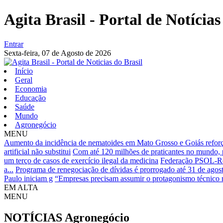
Agita Brasil - Portal de Notícias
Entrar
Sexta-feira,
07 de Agosto de 2026
Início
Geral
Economia
Educação
Saúde
Mundo
Agronegócio
MENU
Aumento da incidência de nematoides em Mato Grosso e Goiás reforç
artificial não substitui
Com até 120 milhões de praticantes no mundo, pic
um terço de casos de exercício ilegal da medicina
Federação PSOL-Rede
a...
Programa de renegociação de dívidas é prorrogado até 31 de agos
Paulo iniciam g
“Empresas precisam assumir o protagonismo técnico n
EM ALTA
MENU
NOTÍCIAS
Agronegócio