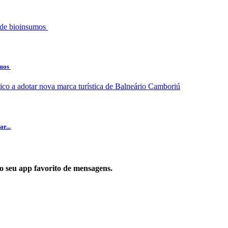
umos
r...
 no seu app favorito de mensagens.