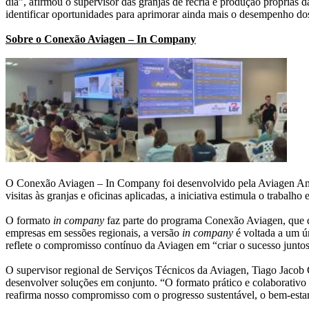
dia”, afirmou o supervisor das granjas de recria e produção próprias
identificar oportunidades para aprimorar ainda mais o desempenho dos 
Sobre o Conexão Aviagen – In Company
O Conexão Aviagen – In Company foi desenvolvido pela Aviagen Améric
visitas às granjas e oficinas aplicadas, a iniciativa estimula o trabal
O formato
in company
faz parte do programa Conexão Aviagen, que di
empresas em sessões regionais, a versão
in company
é voltada a um ú
reflete o compromisso contínuo da Aviagen em “criar o sucesso juntos
O supervisor regional de Serviços Técnicos da Aviagen, Tiago Jacob 
desenvolver soluções em conjunto. “O formato prático e colaborativo 
reafirma nosso compromisso com o progresso sustentável, o bem-estar 