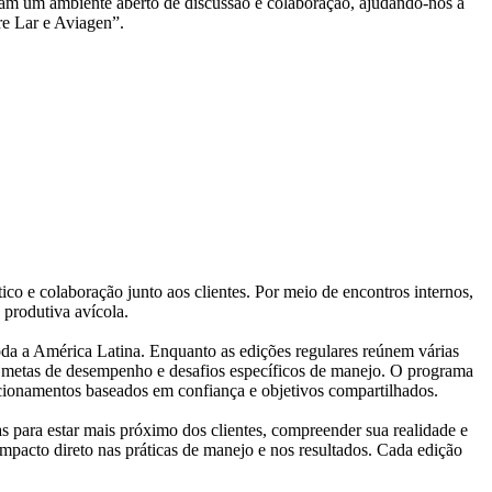
eram um ambiente aberto de discussão e colaboração, ajudando-nos a
re Lar e Aviagen”.
o e colaboração junto aos clientes. Por meio de encontros internos,
a produtiva avícola.
oda a América Latina. Enquanto as edições regulares reúnem várias
, metas de desempenho e desafios específicos de manejo. O programa
acionamentos baseados em confiança e objetivos compartilhados.
 para estar mais próximo dos clientes, compreender sua realidade e
mpacto direto nas práticas de manejo e nos resultados. Cada edição