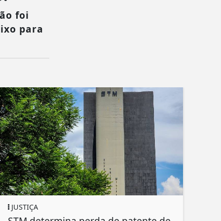
ão foi
aixo para
JUSTIÇA
STM determina perda de patente de