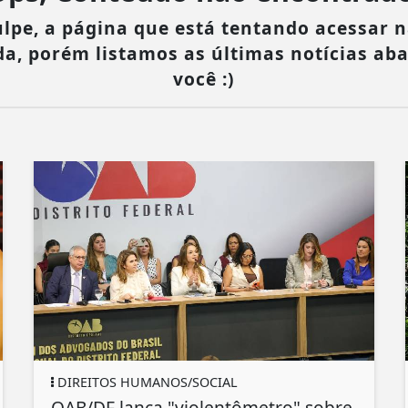
lpe, a página que está tentando acessar n
da, porém listamos as últimas notícias ab
você :)
DIREITOS HUMANOS/SOCIAL
OAB/DF lança "violentômetro" sobre