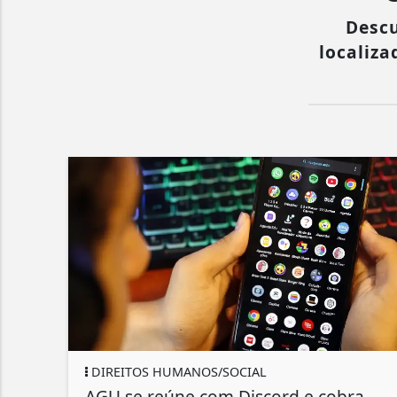
Descu
localiza
DIREITOS HUMANOS/SOCIAL
AGU se reúne com Discord e cobra