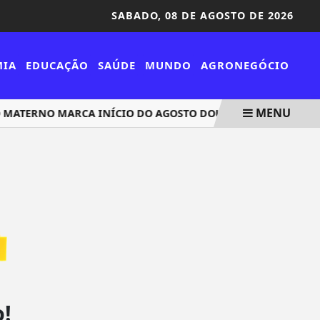
SABADO,
08 DE AGOSTO DE 2026
MIA
EDUCAÇÃO
SAÚDE
MUNDO
AGRONEGÓCIO
MENU
ATERNO MARCA INÍCIO DO AGOSTO DOURADO
CNJ ACA
!