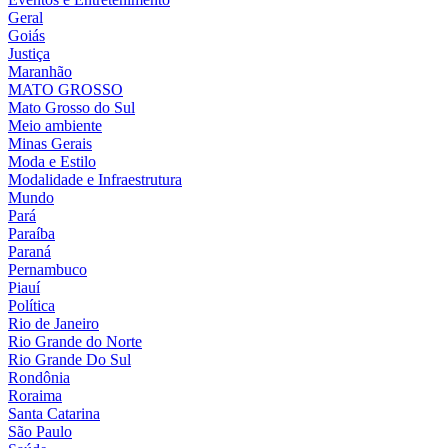
Geral
Goiás
Justiça
Maranhão
MATO GROSSO
Mato Grosso do Sul
Meio ambiente
Minas Gerais
Moda e Estilo
Modalidade e Infraestrutura
Mundo
Pará
Paraíba
Paraná
Pernambuco
Piauí
Política
Rio de Janeiro
Rio Grande do Norte
Rio Grande Do Sul
Rondônia
Roraima
Santa Catarina
São Paulo