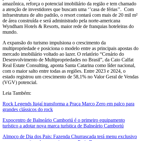
amazônica, reforça o potencial imobiliário da região e tem chamado
a atenção de investidores que buscam uma ‘’casa de férias’’.
Com
infraestrutura de alto padrão, o resort contará com mais de 20 mil m²
de área construída e será administrado pela norte-americana
Wyndham Hotels & Resorts, maior rede de franquias hoteleiras do
mundo.
A expansão do turismo impulsiona o crescimento da
multipropriedade e posiciona o modelo entre as principais apostas do
mercado imobiliário voltado ao lazer. O relatório “Cenário do
Desenvolvimento de Multipropriedades no Brasil”, da Caio Calfat
Real Estate Consulting, aponta Santa Catarina como líder nacional,
com o maior salto entre todas as regiões. Entre 2023 e 2024, o
estado registrou um crescimento de 58,1% no Valor Geral de Vendas
(VGV) potencial.
Leia Também:
Rock Legends Itajaí transforma a Praça Marco Zero em palco para
grandes clássicos do rock
Expocentro de Balneário Camboriú é o primeiro equipamento
turístico a adotar nova marca turística de Balneário Camboriú
Almoço de Dia dos Pais: Fazenda Churrascada terá menu exclusivo