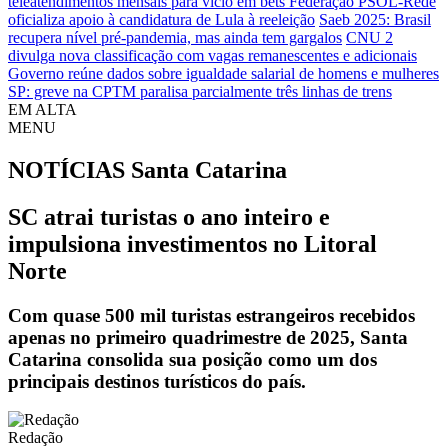
teleatendimentos mensais para vício em bets
Federação PSOL-Rede
oficializa apoio à candidatura de Lula à reeleição
Saeb 2025: Brasil
recupera nível pré-pandemia, mas ainda tem gargalos
CNU 2
divulga nova classificação com vagas remanescentes e adicionais
Governo reúne dados sobre igualdade salarial de homens e mulheres
SP: greve na CPTM paralisa parcialmente três linhas de trens
EM ALTA
MENU
NOTÍCIAS
Santa Catarina
SC atrai turistas o ano inteiro e
impulsiona investimentos no Litoral
Norte
Com quase 500 mil turistas estrangeiros recebidos
apenas no primeiro quadrimestre de 2025, Santa
Catarina consolida sua posição como um dos
principais destinos turísticos do país.
Redação