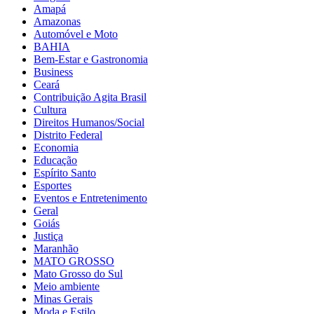
Amapá
Amazonas
Automóvel e Moto
BAHIA
Bem-Estar e Gastronomia
Business
Ceará
Contribuição Agita Brasil
Cultura
Direitos Humanos/Social
Distrito Federal
Economia
Educação
Espírito Santo
Esportes
Eventos e Entretenimento
Geral
Goiás
Justiça
Maranhão
MATO GROSSO
Mato Grosso do Sul
Meio ambiente
Minas Gerais
Moda e Estilo