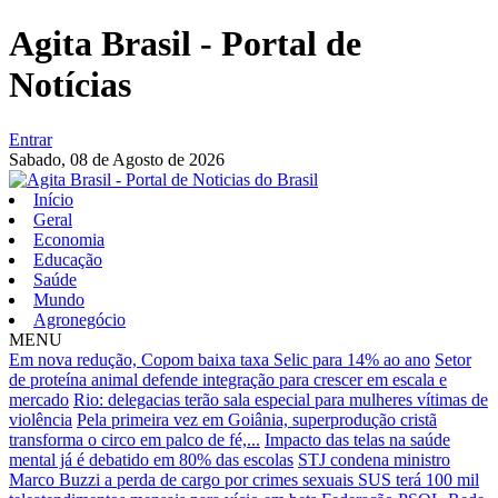
Agita Brasil - Portal de
Notícias
Entrar
Sabado,
08 de Agosto de 2026
Início
Geral
Economia
Educação
Saúde
Mundo
Agronegócio
MENU
Em nova redução, Copom baixa taxa Selic para 14% ao ano
Setor
de proteína animal defende integração para crescer em escala e
mercado
Rio: delegacias terão sala especial para mulheres vítimas de
violência
Pela primeira vez em Goiânia, superprodução cristã
transforma o circo em palco de fé,...
Impacto das telas na saúde
mental já é debatido em 80% das escolas
STJ condena ministro
Marco Buzzi a perda de cargo por crimes sexuais
SUS terá 100 mil