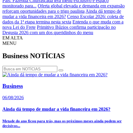
Pais: Fazenda Churrascada terá menu exclusivo e espaço
monitorado para...
Oferta global elevada e demanda em expansão
reforçam oportunidades para o trigo paulista
Ainda dá tempo de
mudar a vida financeira em 2026?
Censo Escolar 2026: coleta de
dados da 1ª etapa termina nesta sexta
Entenda o que muda com a
nova Lei do Frete
Primitivo Búzios confirma participação no
Degusta 2026 com um dos queridinhos do menu
EM ALTA
MENU
Business
NOTÍCIAS
Business
06/08/2026
Ainda dá tempo de mudar a vida financeira em 2026?
Metade do ano ficou para trás, mas os próximos meses ainda podem ser
decisivos...