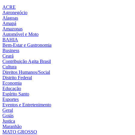
ACRE
Agronegócio
Alagoas
Amapá
Amazonas
Automóvel e Moto
BAHIA
Bem-Estar e Gastronomia
Business
Ceará
Contribuição Agita Brasil
Cultura
Direitos Humanos/Social
Distrito Federal
Economia
Educação
Espírito Santo
Esportes
Eventos e Entretenimento
Geral
Goiás
Justiça
Maranhão
MATO GROSSO