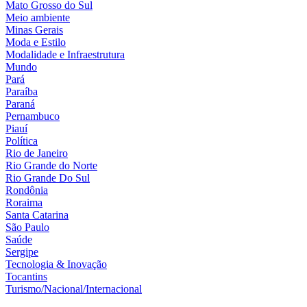
Mato Grosso do Sul
Meio ambiente
Minas Gerais
Moda e Estilo
Modalidade e Infraestrutura
Mundo
Pará
Paraíba
Paraná
Pernambuco
Piauí
Política
Rio de Janeiro
Rio Grande do Norte
Rio Grande Do Sul
Rondônia
Roraima
Santa Catarina
São Paulo
Saúde
Sergipe
Tecnologia & Inovação
Tocantins
Turismo/Nacional/Internacional