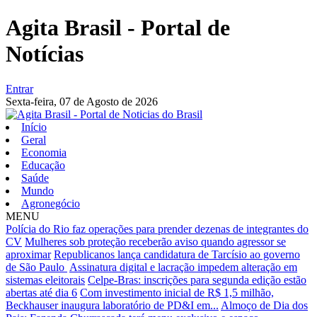
Agita Brasil - Portal de
Notícias
Entrar
Sexta-feira,
07 de Agosto de 2026
Início
Geral
Economia
Educação
Saúde
Mundo
Agronegócio
MENU
Polícia do Rio faz operações para prender dezenas de integrantes do
CV
Mulheres sob proteção receberão aviso quando agressor se
aproximar
Republicanos lança candidatura de Tarcísio ao governo
de São Paulo
Assinatura digital e lacração impedem alteração em
sistemas eleitorais
Celpe-Bras: inscrições para segunda edição estão
abertas até dia 6
Com investimento inicial de R$ 1,5 milhão,
Beckhauser inaugura laboratório de PD&I em...
Almoço de Dia dos