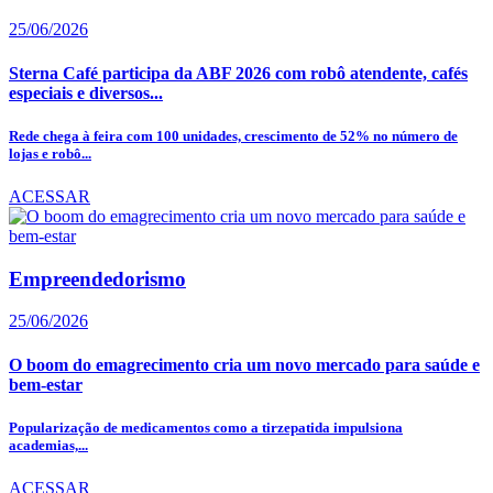
25/06/2026
Sterna Café participa da ABF 2026 com robô atendente, cafés
especiais e diversos...
Rede chega à feira com 100 unidades, crescimento de 52% no número de
lojas e robô...
ACESSAR
Empreendedorismo
25/06/2026
O boom do emagrecimento cria um novo mercado para saúde e
bem-estar
Popularização de medicamentos como a tirzepatida impulsiona
academias,...
ACESSAR