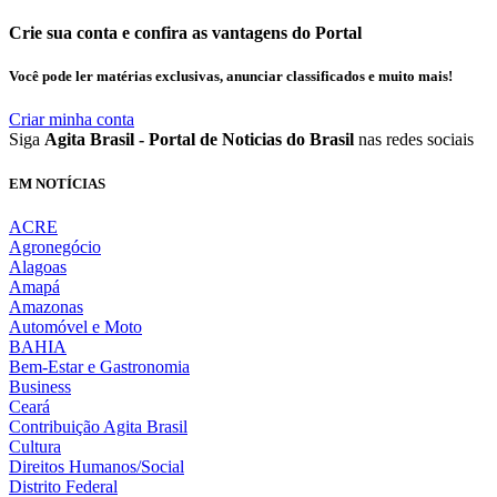
Crie sua conta e confira as vantagens do Portal
Você pode ler matérias exclusivas, anunciar classificados e muito mais!
Criar minha conta
Siga
Agita Brasil - Portal de Noticias do Brasil
nas redes sociais
EM NOTÍCIAS
ACRE
Agronegócio
Alagoas
Amapá
Amazonas
Automóvel e Moto
BAHIA
Bem-Estar e Gastronomia
Business
Ceará
Contribuição Agita Brasil
Cultura
Direitos Humanos/Social
Distrito Federal