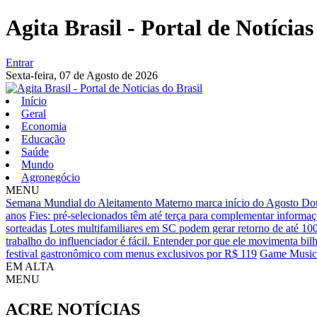
Agita Brasil - Portal de Notícias
Entrar
Sexta-feira,
07 de Agosto de 2026
Início
Geral
Economia
Educação
Saúde
Mundo
Agronegócio
MENU
Semana Mundial do Aleitamento Materno marca início do Agosto Do
anos
Fies: pré-selecionados têm até terça para complementar informa
sorteadas
Lotes multifamiliares em SC podem gerar retorno de até 1
trabalho do influenciador é fácil. Entender por que ele movimenta bilh
festival gastronômico com menus exclusivos por R$ 119
Game Music a
EM ALTA
MENU
ACRE
NOTÍCIAS