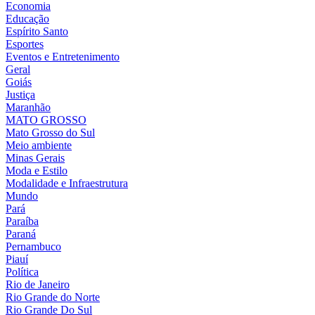
Economia
Educação
Espírito Santo
Esportes
Eventos e Entretenimento
Geral
Goiás
Justiça
Maranhão
MATO GROSSO
Mato Grosso do Sul
Meio ambiente
Minas Gerais
Moda e Estilo
Modalidade e Infraestrutura
Mundo
Pará
Paraíba
Paraná
Pernambuco
Piauí
Política
Rio de Janeiro
Rio Grande do Norte
Rio Grande Do Sul