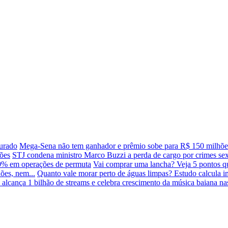
urado
Mega-Sena não tem ganhador e prêmio sobe para R$ 150 milhõe
ções
STJ condena ministro Marco Buzzi a perda de cargo por crimes se
00% em operações de permuta
Vai comprar uma lancha? Veja 5 pontos qu
ões, nem...
Quanto vale morar perto de águas limpas? Estudo calcula i
lcança 1 bilhão de streams e celebra crescimento da música baiana nas