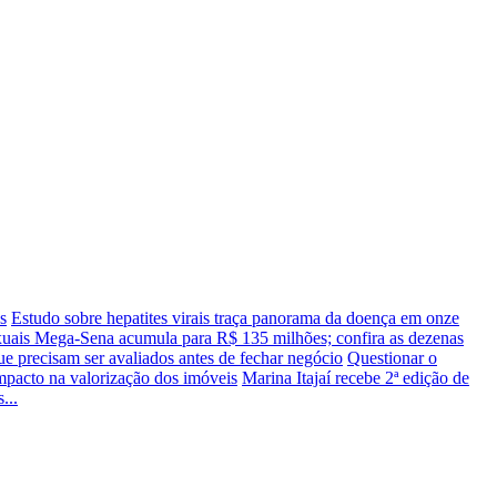
s
Estudo sobre hepatites virais traça panorama da doença em onze
xuais
Mega-Sena acumula para R$ 135 milhões; confira as dezenas
e precisam ser avaliados antes de fechar negócio
Questionar o
mpacto na valorização dos imóveis
Marina Itajaí recebe 2ª edição de
...