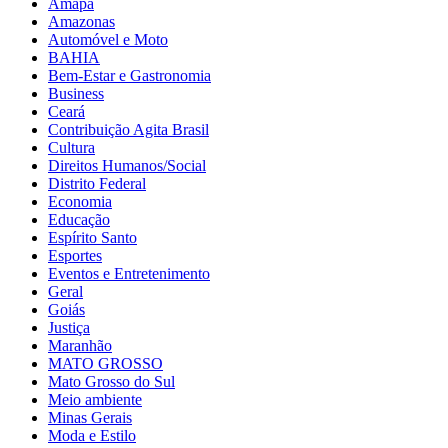
Amapá
Amazonas
Automóvel e Moto
BAHIA
Bem-Estar e Gastronomia
Business
Ceará
Contribuição Agita Brasil
Cultura
Direitos Humanos/Social
Distrito Federal
Economia
Educação
Espírito Santo
Esportes
Eventos e Entretenimento
Geral
Goiás
Justiça
Maranhão
MATO GROSSO
Mato Grosso do Sul
Meio ambiente
Minas Gerais
Moda e Estilo