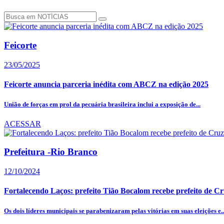
Feicorte
23/05/2025
Feicorte anuncia parceria inédita com ABCZ na edição 2025
União de forças em prol da pecuária brasileira inclui a exposição de...
ACESSAR
Prefeitura -Rio Branco
12/10/2024
Fortalecendo Laços: prefeito Tião Bocalom recebe prefeito de Cru
Os dois líderes municipais se parabenizaram pelas vitórias em suas eleições e..