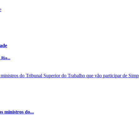
dade
Rio...
 ministros do...