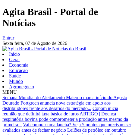
Agita Brasil - Portal de
Notícias
Entrar
Sexta-feira,
07 de Agosto de 2026
Início
Geral
Economia
Educação
Saúde
Mundo
Agronegócio
MENU
Semana Mundial do Aleitamento Materno marca início do Agosto
Dourado
Fortgreen anuncia nova estratégia em apoio aos
distribuidores frente aos desafios do mercado...
Copom inicia
reunião que definirá taxa básica de juros
ARTIGO | Doença
respiratória bovina pode comprometer a produção antes mesmo da
primeira...
Vai comprar uma lancha? Veja 5 pontos que precisam ser
avaliados antes de fechar negócio
Leilões de petróleo em outubro