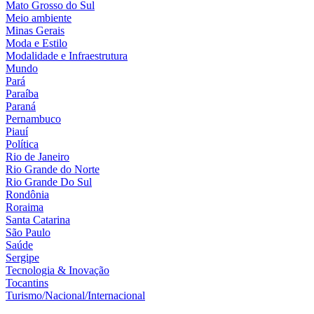
Mato Grosso do Sul
Meio ambiente
Minas Gerais
Moda e Estilo
Modalidade e Infraestrutura
Mundo
Pará
Paraíba
Paraná
Pernambuco
Piauí
Política
Rio de Janeiro
Rio Grande do Norte
Rio Grande Do Sul
Rondônia
Roraima
Santa Catarina
São Paulo
Saúde
Sergipe
Tecnologia & Inovação
Tocantins
Turismo/Nacional/Internacional