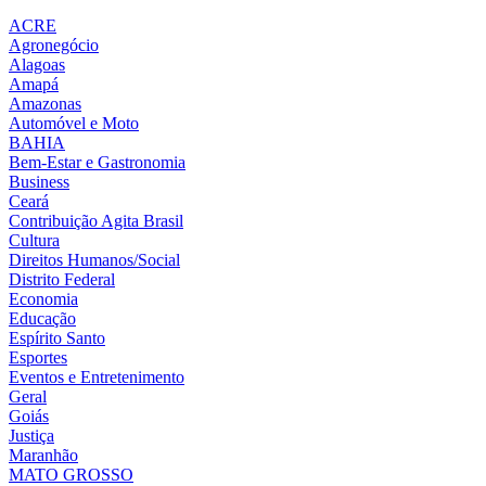
ACRE
Agronegócio
Alagoas
Amapá
Amazonas
Automóvel e Moto
BAHIA
Bem-Estar e Gastronomia
Business
Ceará
Contribuição Agita Brasil
Cultura
Direitos Humanos/Social
Distrito Federal
Economia
Educação
Espírito Santo
Esportes
Eventos e Entretenimento
Geral
Goiás
Justiça
Maranhão
MATO GROSSO