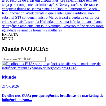
terão recorde de áreas em disputa
Fies: pré-selecionados têm até
terça para complementar informações
Nova geração se destaca e
conquista títulos na sétima etapa do Circuito Fairmont de Beach...
Rio Innovation Week debate o que a inteligência artificial não
substitui
STJ condena ministro Marco Buzzi a perda de cargo por
crimes sexuais
Lesoir, da Holanda, questiona inércia humana diante
da urgência ambiental em Is It Nothing?
Governo reúne dados sobre
igualdade salarial de homens e mulheres
EM ALTA
MENU
Mundo
NOTÍCIAS
Mundo
21/07/2026
De olho nos EUA: por que agências brasileiras de marketing de
influência miram...