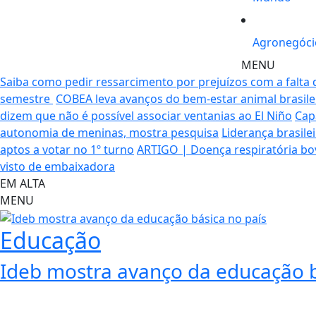
Agronegóci
MENU
Saiba como pedir ressarcimento por prejuízos com a falta 
semestre
COBEA leva avanços do bem-estar animal brasilei
dizem que não é possível associar ventanias ao El Niño
Cap
autonomia de meninas, mostra pesquisa
Liderança brasile
aptos a votar no 1º turno
ARTIGO | Doença respiratória b
visto de embaixadora
EM ALTA
MENU
Educação
Ideb mostra avanço da educação b