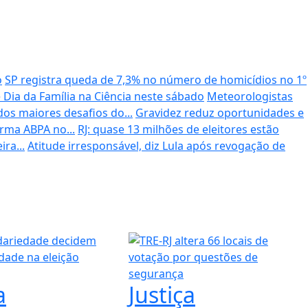
o
SP registra queda de 7,3% no número de homicídios no 1º
Dia da Família na Ciência neste sábado
Meteorologistas
dos maiores desafios do...
Gravidez reduz oportunidades e
irma ABPA no...
RJ: quase 13 milhões de eleitores estão
ra...
Atitude irresponsável, diz Lula após revogação de
a
Justiça