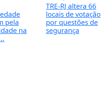
TRE-RJ altera 66
iedade
locais de votação
m pela
por questões de
idade na
segurança
..