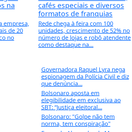
os na
cafés especiais e diversos
formatos de franquias
ia empresa,
Rede chega à feira com 100
is de 20
unidades, crescimento de 52% no
nco no
número de lojas e robô atendente
como destaque na...
Governadora Raquel Lyra nega
espionagem da Polícia Civil e diz
que denúncia...
Bolsonaro aposta em
elegibilidade em exclusiva ao
SBT: “Justiça eleitoral...
Bolsonaro: "Golpe não tem
norma, tem conspiração"