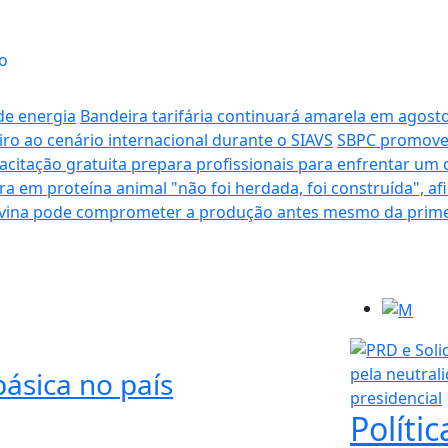
o
de energia
Bandeira tarifária continuará amarela em agost
ro ao cenário internacional durante o SIAVS
SBPC promove 
acitação gratuita prepara profissionais para enfrentar um 
ira em proteína animal "não foi herdada, foi construída", af
ovina pode comprometer a produção antes mesmo da primei
ásica no país
Polític