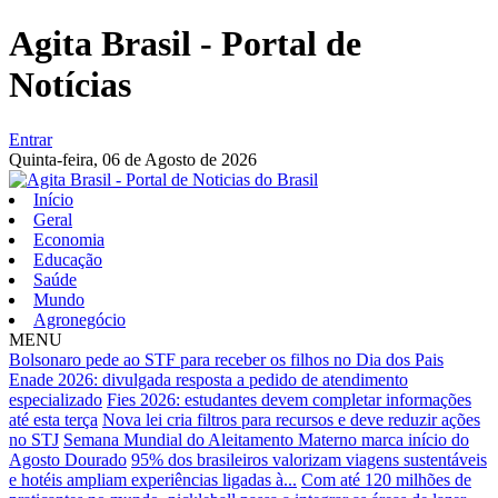
Agita Brasil - Portal de
Notícias
Entrar
Quinta-feira,
06 de Agosto de 2026
Início
Geral
Economia
Educação
Saúde
Mundo
Agronegócio
MENU
Bolsonaro pede ao STF para receber os filhos no Dia dos Pais
Enade 2026: divulgada resposta a pedido de atendimento
especializado
Fies 2026: estudantes devem completar informações
até esta terça
Nova lei cria filtros para recursos e deve reduzir ações
no STJ
Semana Mundial do Aleitamento Materno marca início do
Agosto Dourado
95% dos brasileiros valorizam viagens sustentáveis
e hotéis ampliam experiências ligadas à...
Com até 120 milhões de