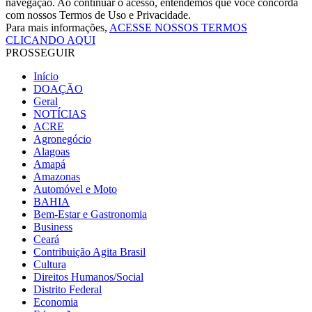
navegação. Ao continuar o acesso, entendemos que você concorda
com nossos Termos de Uso e Privacidade.
Para mais informações,
ACESSE NOSSOS TERMOS
CLICANDO AQUI
PROSSEGUIR
Início
DOAÇÃO
Geral
NOTÍCIAS
ACRE
Agronegócio
Alagoas
Amapá
Amazonas
Automóvel e Moto
BAHIA
Bem-Estar e Gastronomia
Business
Ceará
Contribuição Agita Brasil
Cultura
Direitos Humanos/Social
Distrito Federal
Economia