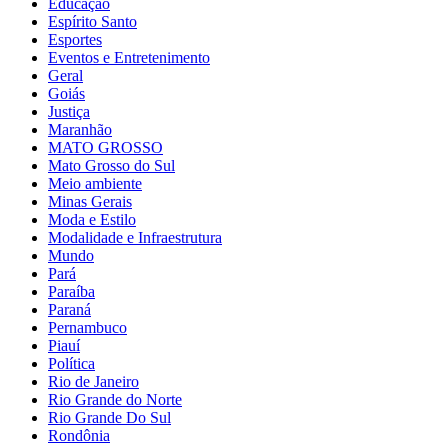
Educação
Espírito Santo
Esportes
Eventos e Entretenimento
Geral
Goiás
Justiça
Maranhão
MATO GROSSO
Mato Grosso do Sul
Meio ambiente
Minas Gerais
Moda e Estilo
Modalidade e Infraestrutura
Mundo
Pará
Paraíba
Paraná
Pernambuco
Piauí
Política
Rio de Janeiro
Rio Grande do Norte
Rio Grande Do Sul
Rondônia