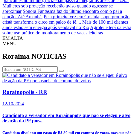
praticantes no mundo, pickleball passa a integrar as áreas de lazer...
Mulheres sob proteção receberão aviso quando agressor se
aproximar
Sonora Fantasma faz do último encontro com o pai a
canção 'Até Amanhã'
Pela primeira vez em Goiânia, superprodução
cristã transforma o circo em palco de fé,...
Mais de 100 mil clientes
ainda estão sem energia após vendaval no Rio
Agroleite terá palestra
sobre uso prático do monitoramento de vacas leiteiras
EM ALTA
MENU
Roraima
NOTÍCIAS
Rorainópolis - RR
12/10/2024
Candidato a vereador em Rorainópolis que não se elegeu é alvo
de ação da PF por...
Candidato divulgou um gasto de R$ 80 mil em compra de votos, mas que não