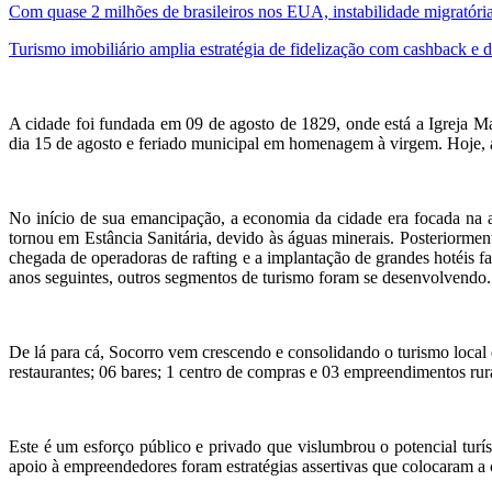
Com quase 2 milhões de brasileiros nos EUA, instabilidade migratóri
Turismo imobiliário amplia estratégia de fidelização com cashback e 
A cidade foi fundada em 09 de agosto de 1829, onde está a Igreja 
dia 15 de agosto e feriado municipal em homenagem à virgem. Hoje, a
No início de sua emancipação, a economia da cidade era focada na 
tornou em Estância Sanitária, devido às águas minerais. Posteriormen
chegada de operadoras de rafting e a implantação de grandes hotéis f
anos seguintes, outros segmentos de turismo foram se desenvolvendo.
De lá para cá, Socorro vem crescendo e consolidando o turismo local 
restaurantes; 06 bares; 1 centro de compras e 03 empreendimentos rura
Este é um esforço público e privado que vislumbrou o potencial turí
apoio à empreendedores foram estratégias assertivas que colocaram a 