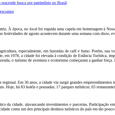
a reacende busca por patrimônio no Brasil
descontos
Matriz. À época, no local foi erguida uma capela em homenagem à Nos
s festividades de agosto acontecem durante uma semana com show, even
agricultura, especialmente, em fazendas de café e fumo. Porém, sua 
te, em 1978, a cidade foi elevada à condição de Estância Turística, im
azenda, o turismo de aventura e ecoturismo começaram a ganhar força. E
e regional. Em 30 anos, a cidade viu surgir grandes empreendimentos tur
is. Hoje, há 83 hotéis e pousadas; 17 parques turísticos; 65 restaurant
stico da cidade, alavancando investimentos e parcerias. Participação e
cidade como um dos principais destinos turísticos do país em tão pouco 