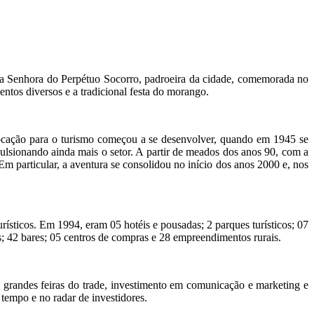
sa Senhora do Perpétuo Socorro, padroeira da cidade, comemorada no
tos diversos e a tradicional festa do morango.
vocação para o turismo começou a se desenvolver, quando em 1945 se
pulsionando ainda mais o setor. A partir de meados dos anos 90, com a
m particular, a aventura se consolidou no início dos anos 2000 e, nos
ísticos. Em 1994, eram 05 hotéis e pousadas; 2 parques turísticos; 07
es; 42 bares; 05 centros de compras e 28 empreendimentos rurais.
m grandes feiras do trade, investimento em comunicação e marketing e
tempo e no radar de investidores.