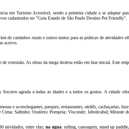
ncia em Turismo Acessível, sendo a primeira cidade a se adaptar para
ivos cadastrados no "Guia Estado de São Paulo Destino Pet Friendly”.
de caminhos rurais e outros tantos para as práticas de atividades off
mo acervo.
de extensão. As obras da mega tirolesa estão em fase inicial. Este em
 Socorro agrada a todas as idades e a todos os gostos. A cidade oferec
osas e aconchegantes, parques, restaurantes, ateliês, cachaçarias, faze
de Cima; Saltinho; Oratório; Pompeia; Visconde; Jaboticabal; Mirante 
0 atividades, entre elas;
na água
: rafting, canoagem, stand up paddle,