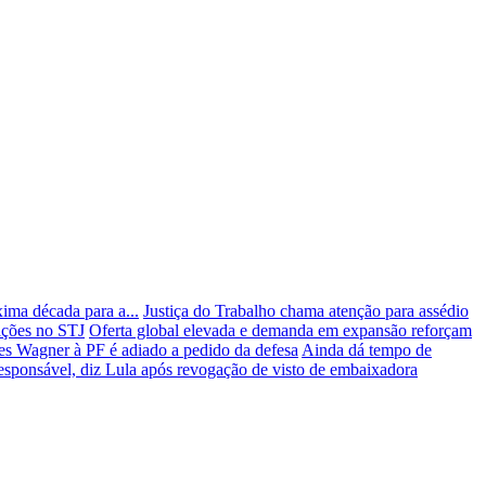
ima década para a...
Justiça do Trabalho chama atenção para assédio
 ações no STJ
Oferta global elevada e demanda em expansão reforçam
s Wagner à PF é adiado a pedido da defesa
Ainda dá tempo de
responsável, diz Lula após revogação de visto de embaixadora