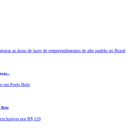
eas...
o Belo