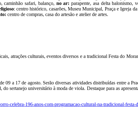
o, caminhão safari, balanço,
no ar:
parapente, asa delta balonismo,
ligioso
: centro histórico, casarões, Museu Municipal, Praça e Igreja d
to:
centro de compras, casa do artesão e atelier de artes.
ais, atrações culturais, eventos diversos e a tradicional Festa do Mo
 09 a 17 de agosto. Serão diversas atividades distribuídas entre a Pr
 do sertanejo universitário à moda de viola. Destaque para as apresenta
ocorro-celebra-196-anos-com-programacao-cultural-na-tradicional-festa-