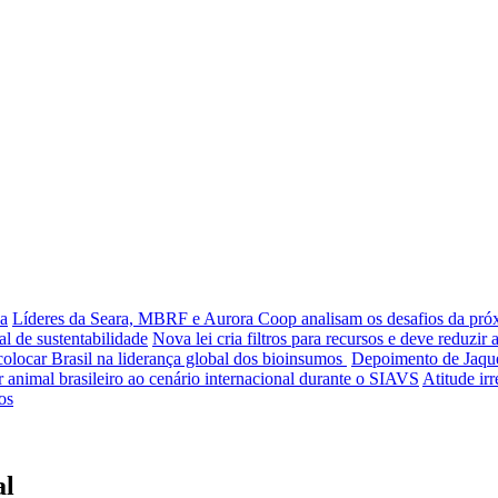
da
Líderes da Seara, MBRF e Aurora Coop analisam os desafios da próx
al de sustentabilidade
Nova lei cria filtros para recursos e deve reduzir
olocar Brasil na liderança global dos bioinsumos
Depoimento de Jaque
nimal brasileiro ao cenário internacional durante o SIAVS
Atitude ir
os
al