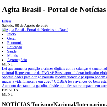
Agita Brasil - Portal de Notícias
Entrar
Sabado,
08 de Agosto de 2026
Início
Geral
Economia
Educação
Saúde
Mundo
Agronegócio
MENU
Lei que aumenta punição a crimes digitais contra crianças é sanciona
eleitoral
Representante da FAO vê Brasil apto a liderar indicador glob
oportunidades para o trigo paulista
Biodiversidade e pesquisa podem c
mudar a vida financeira em 2026?
COBEA leva avanços do bem-estar a
Aumento de etanol na gasolina divide opiniões sobre impacto em carr
EM ALTA
MENU
NOTÍCIAS
Turismo/Nacional/Internacion