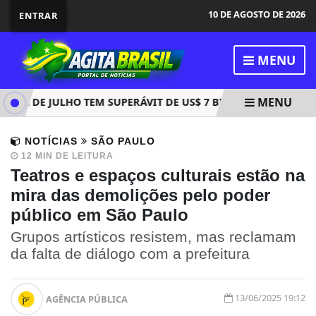
10 DE AGOSTO DE 2026
ENTRAR
MENU
MENU
DE JULHO TEM SUPERÁVIT DE US$ 7 BILHÕES
RIO INNOV
NOTÍCIAS
SÃO PAULO
12 MIN DE LEITURA
Teatros e espaços culturais estão na
mira das demolições pelo poder
público em São Paulo
Grupos artísticos resistem, mas reclamam
da falta de diálogo com a prefeitura
13/06/2025 19:12
AGÊNCIA PÚBLICA