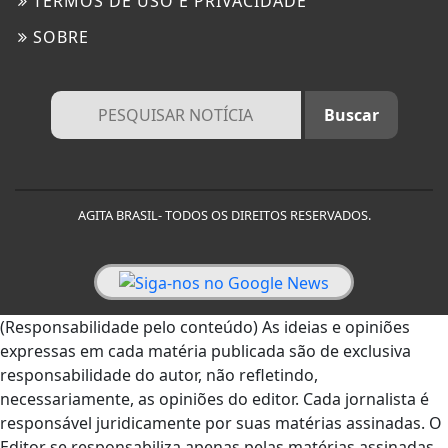
TERMOS DE USO E PRIVACIDADE
SOBRE
AGITA BRASIL- TODOS OS DIREITOS RESERVADOS.
Termos de Uso e Privacidade
Esse site utiliza cookies para melhorar sua
(Responsabilidade pelo conteúdo) As ideias e opiniões
experiência de navegação. Ao continuar o acesso,
expressas em cada matéria publicada são de exclusiva
entendemos que você concorda com nossos Termos
de Uso e Privacidade.
responsabilidade do autor, não refletindo,
PARA MAIS INFORMAÇÕES,
ACESSE NOSSOS TERMOS
necessariamente, as opiniões do editor. Cada jornalista é
CLICANDO AQUI
responsável juridicamente por suas matérias assinadas. O
Editor se responsabiliza apenas pelas matérias assinadas