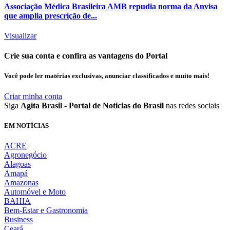
Associação Médica Brasileira AMB repudia norma da Anvisa
que amplia prescrição de...
Visualizar
Crie sua conta e confira as vantagens do Portal
Você pode ler matérias exclusivas, anunciar classificados e muito mais!
Criar minha conta
Siga
Agita Brasil - Portal de Noticias do Brasil
nas redes sociais
EM NOTÍCIAS
ACRE
Agronegócio
Alagoas
Amapá
Amazonas
Automóvel e Moto
BAHIA
Bem-Estar e Gastronomia
Business
Ceará