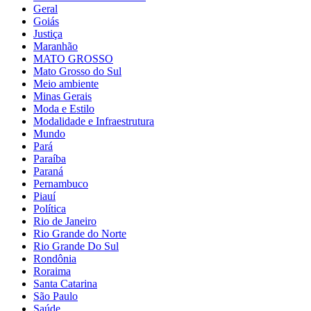
Geral
Goiás
Justiça
Maranhão
MATO GROSSO
Mato Grosso do Sul
Meio ambiente
Minas Gerais
Moda e Estilo
Modalidade e Infraestrutura
Mundo
Pará
Paraíba
Paraná
Pernambuco
Piauí
Política
Rio de Janeiro
Rio Grande do Norte
Rio Grande Do Sul
Rondônia
Roraima
Santa Catarina
São Paulo
Saúde