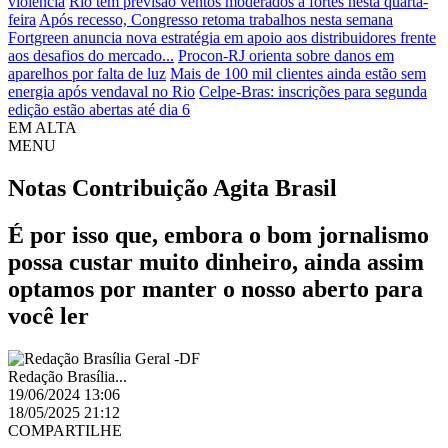
violência
Rio tem previsão ventos moderados a fortes nesta quarta-
feira
Após recesso, Congresso retoma trabalhos nesta semana
Fortgreen anuncia nova estratégia em apoio aos distribuidores frente
aos desafios do mercado...
Procon-RJ orienta sobre danos em
aparelhos por falta de luz
Mais de 100 mil clientes ainda estão sem
energia após vendaval no Rio
Celpe-Bras: inscrições para segunda
edição estão abertas até dia 6
EM ALTA
MENU
Notas
Contribuição Agita Brasil
É por isso que, embora o bom jornalismo
possa custar muito dinheiro, ainda assim
optamos por manter o nosso aberto para
você ler
Redação Brasília...
19/06/2024 13:06
18/05/2025 21:12
COMPARTILHE