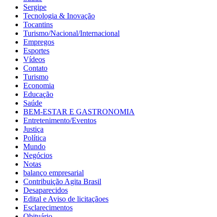
Sergipe
Tecnologia & Inovação
Tocantins
Turismo/Nacional/Internacional
Empregos
Esportes
Vídeos
Contato
Turismo
Economia
Educação
Saúde
BEM-ESTAR E GASTRONOMIA
Entretenimento/Eventos
Justiça
Política
Mundo
Negócios
Notas
balanço empresarial
Contribuição Agita Brasil
Desaparecidos
Edital e Aviso de licitaçãoes
Esclarecimentos
Obituário