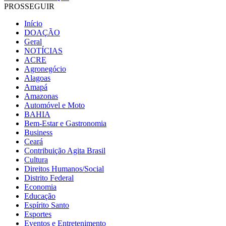
PROSSEGUIR
Início
DOAÇÃO
Geral
NOTÍCIAS
ACRE
Agronegócio
Alagoas
Amapá
Amazonas
Automóvel e Moto
BAHIA
Bem-Estar e Gastronomia
Business
Ceará
Contribuição Agita Brasil
Cultura
Direitos Humanos/Social
Distrito Federal
Economia
Educação
Espírito Santo
Esportes
Eventos e Entretenimento