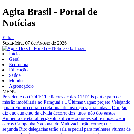
Agita Brasil - Portal de
Notícias
Entrar
Sexta-feira,
07 de Agosto de 2026
Início
Geral
Economia
Educação
Saúde
Mundo
Agronegócio
MENU
Presidente do COFECI e líderes de dez CRECIs participam de
missão imobiliária no Paraguai a...
Últimas vagas: projeto Velejando
para o Futuro entra na reta final de inscrições para aulas...
Durigan
diz que aumento da dívida decorre dos juros, não dos gastos
Aumento de etanol na gasolina divide opiniões sobre impacto em
carros
Campanha Nacional de Multivacinação começa nesta
segunda
Rio: delegacias terão sala especial para mulheres vítimas de