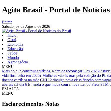
Agita Brasil - Portal de Notícias
Entrar
Sabado,
08 de Agosto de 2026
Início
Geral
Economia
Educação
Saúde
Mundo
Agronegócio
MENU
Mais do que construir edifícios, a arte de recomeçar
Fies 2026: estuda
vida financeira em 2026?
Mulheres vão às ruas pela votação do PL d
doença cardíaca na mãe
CNU 2 divulga nova classificação com vagas
abertas até dia 6
Entenda o que muda com a nova Lei do Frete
STM de
EM ALTA
MENU
Esclarecimentos
Notas