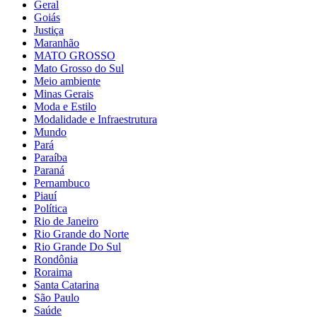
Geral
Goiás
Justiça
Maranhão
MATO GROSSO
Mato Grosso do Sul
Meio ambiente
Minas Gerais
Moda e Estilo
Modalidade e Infraestrutura
Mundo
Pará
Paraíba
Paraná
Pernambuco
Piauí
Política
Rio de Janeiro
Rio Grande do Norte
Rio Grande Do Sul
Rondônia
Roraima
Santa Catarina
São Paulo
Saúde