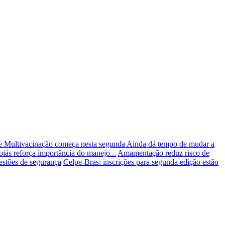
 Multivacinação começa nesta segunda
Ainda dá tempo de mudar a
ás reforça importância do manejo...
Amamentação reduz risco de
estões de segurança
Celpe-Bras: inscrições para segunda edição estão