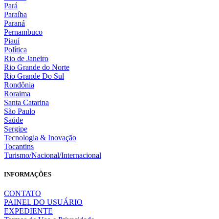
Pará
Paraíba
Paraná
Pernambuco
Piauí
Política
Rio de Janeiro
Rio Grande do Norte
Rio Grande Do Sul
Rondônia
Roraima
Santa Catarina
São Paulo
Saúde
Sergipe
Tecnologia & Inovação
Tocantins
Turismo/Nacional/Internacional
INFORMAÇÕES
CONTATO
PAINEL DO USUÁRIO
EXPEDIENTE