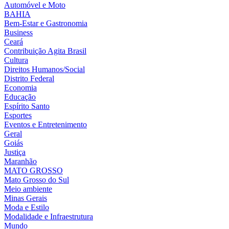
Automóvel e Moto
BAHIA
Bem-Estar e Gastronomia
Business
Ceará
Contribuição Agita Brasil
Cultura
Direitos Humanos/Social
Distrito Federal
Economia
Educação
Espírito Santo
Esportes
Eventos e Entretenimento
Geral
Goiás
Justiça
Maranhão
MATO GROSSO
Mato Grosso do Sul
Meio ambiente
Minas Gerais
Moda e Estilo
Modalidade e Infraestrutura
Mundo