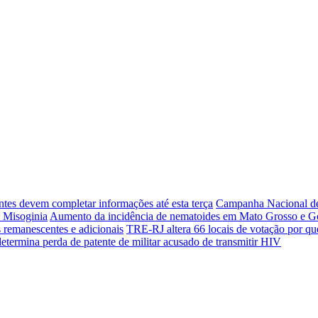
ntes devem completar informações até esta terça
Campanha Nacional de
a Misoginia
Aumento da incidência de nematoides em Mato Grosso e Goi
 remanescentes e adicionais
TRE-RJ altera 66 locais de votação por qu
termina perda de patente de militar acusado de transmitir HIV