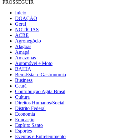
PROSSEGUIR
Início
DOAÇÃO
Geral
NOTÍCIAS
ACRE
Agronegócio
Alagoas
Amapá
Amazonas
Automóvel e Moto
BAHIA
Bem-Estar e Gastronomia
Business
Ceará
Contribuição Agita Brasil
Cultura
Direitos Humanos/Social
Distrito Federal
Economia
Educação
Espírito Santo
Esportes
Eventos e Entretenimento