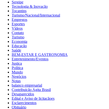
Sergipe
Tecnologia & Inovação
Tocantins
Turismo/Nacional/Internacional
Empregos
Esportes
Vídeos
Contato
Turismo
Economia
Educação
Saúde
BEM-ESTAR E GASTRONOMIA
Entretenimento/Eventos
Justiça
Política
Mundo
Negócios
Notas
balanço empresarial
Contribuição Agita Brasil
Desaparecidos
Edital e Aviso de licitaçãoes
Esclarecimentos
Obituário