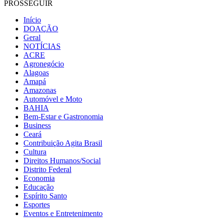
PROSSEGUIR
Início
DOAÇÃO
Geral
NOTÍCIAS
ACRE
Agronegócio
Alagoas
Amapá
Amazonas
Automóvel e Moto
BAHIA
Bem-Estar e Gastronomia
Business
Ceará
Contribuição Agita Brasil
Cultura
Direitos Humanos/Social
Distrito Federal
Economia
Educação
Espírito Santo
Esportes
Eventos e Entretenimento