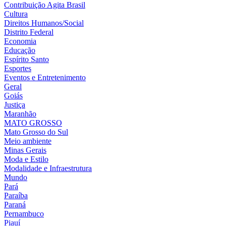
Contribuição Agita Brasil
Cultura
Direitos Humanos/Social
Distrito Federal
Economia
Educação
Espírito Santo
Esportes
Eventos e Entretenimento
Geral
Goiás
Justiça
Maranhão
MATO GROSSO
Mato Grosso do Sul
Meio ambiente
Minas Gerais
Moda e Estilo
Modalidade e Infraestrutura
Mundo
Pará
Paraíba
Paraná
Pernambuco
Piauí