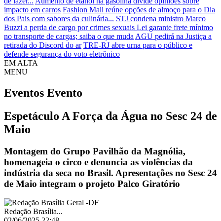
de lazer...
Aumento de etanol na gasolina divide opiniões sobre
impacto em carros
Fashion Mall reúne opções de almoço para o Dia
dos Pais com sabores da culinária...
STJ condena ministro Marco
Buzzi a perda de cargo por crimes sexuais
Lei garante frete mínimo
no transporte de cargas; saiba o que muda
AGU pedirá na Justiça a
retirada do Discord do ar
TRE-RJ abre urna para o público e
defende segurança do voto eletrônico
EM ALTA
MENU
Eventos
Evento
Espetáculo A Força da Água no Sesc 24 de
Maio
Montagem do Grupo Pavilhão da Magnólia,
homenageia o circo e denuncia as violências da
indústria da seca no Brasil. Apresentações no Sesc 24
de Maio integram o projeto Palco Giratório
Redação Brasília...
02/06/2025 22:48