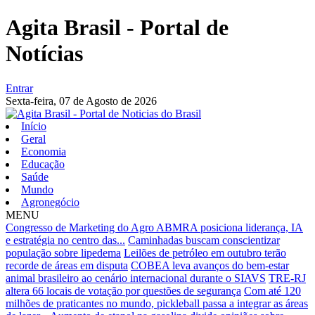
Agita Brasil - Portal de
Notícias
Entrar
Sexta-feira,
07 de Agosto de 2026
Início
Geral
Economia
Educação
Saúde
Mundo
Agronegócio
MENU
Congresso de Marketing do Agro ABMRA posiciona liderança, IA
e estratégia no centro das...
Caminhadas buscam conscientizar
população sobre lipedema
Leilões de petróleo em outubro terão
recorde de áreas em disputa
COBEA leva avanços do bem-estar
animal brasileiro ao cenário internacional durante o SIAVS
TRE-RJ
altera 66 locais de votação por questões de segurança
Com até 120
milhões de praticantes no mundo, pickleball passa a integrar as áreas