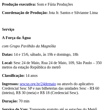
Produção executiva:
Som e Fúria Produções
Coordenação de Produção:
Jota Jr. Santos e Silvianne Lima
Serviço
A Força da Água
com Grupo Pavilhão da Magnólia
Datas:
14 e 15/6, sábado, às 19h e domingo, 18h
Local:
Sesc 24 de Maio, Rua 24 de Maio, 109, São Paulo – 350
metros da estação República do metrô
Classificação:
14 anos
Ingressos:
sescsp.org.br/24demaio
ou através do aplicativo
Credencial Sesc SP e nas bilheterias das unidades Sesc - R$ 60
(inteira), R$ 30 (meia) e R$ 18 (Credencial Sesc).
Duração:
70 min
Serviço de Van:
Transporte gratuito até as estações do Metrô