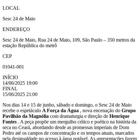
LOCAL
Sesc 24 de Maio
ENDEREÇO
Sesc 24 de Maio, Rua 24 de Maio, 109, São Paulo – 350 metros da
estação República do metrô
CEP
01041-001
INÍCIO
14/06/2025 19:00
FINAL
15/06/2025 21:00
Nos dias 14 e 15 de junho, sábado e domingo, o Sesc 24 de Maio
recebe o espetáculo
A Força da Água
, nova encenação do
Grupo
Pavilhão da Magnólia
com dramaturgia e direção de
Henrique
Fontes
. A peça propõe um mergulho crítico e poético na história da
seca no Ceará, abordando desde as promessas imperiais de Dom
Pedro até os campos de concentração e os tempos atuais, marcados
pela desigualdade no acesso à água potável. As apresentações fazem