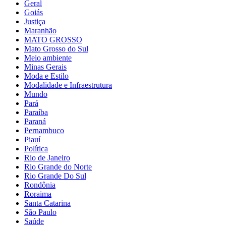
Geral
Goiás
Justiça
Maranhão
MATO GROSSO
Mato Grosso do Sul
Meio ambiente
Minas Gerais
Moda e Estilo
Modalidade e Infraestrutura
Mundo
Pará
Paraíba
Paraná
Pernambuco
Piauí
Política
Rio de Janeiro
Rio Grande do Norte
Rio Grande Do Sul
Rondônia
Roraima
Santa Catarina
São Paulo
Saúde