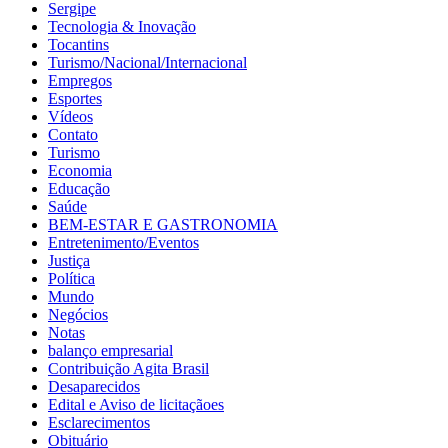
Sergipe
Tecnologia & Inovação
Tocantins
Turismo/Nacional/Internacional
Empregos
Esportes
Vídeos
Contato
Turismo
Economia
Educação
Saúde
BEM-ESTAR E GASTRONOMIA
Entretenimento/Eventos
Justiça
Política
Mundo
Negócios
Notas
balanço empresarial
Contribuição Agita Brasil
Desaparecidos
Edital e Aviso de licitaçãoes
Esclarecimentos
Obituário