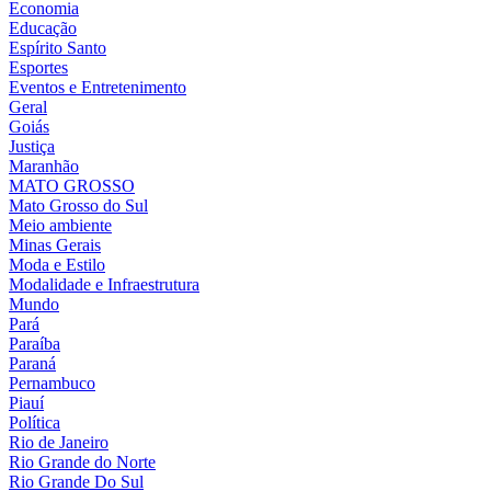
Economia
Educação
Espírito Santo
Esportes
Eventos e Entretenimento
Geral
Goiás
Justiça
Maranhão
MATO GROSSO
Mato Grosso do Sul
Meio ambiente
Minas Gerais
Moda e Estilo
Modalidade e Infraestrutura
Mundo
Pará
Paraíba
Paraná
Pernambuco
Piauí
Política
Rio de Janeiro
Rio Grande do Norte
Rio Grande Do Sul