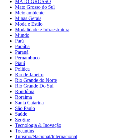
MATO GROSSO
Mato Grosso do Sul
Meio ambiente
Minas Gerais
Moda e Estilo
Modalidade e Infraestrutura
Mundo
Pará
Paraíba
Paraná
Pernambuco
Piauí
Política
Rio de Janeiro
Rio Grande do Norte
Rio Grande Do Sul
Rondônia
Roraima
Santa Catarina
São Paulo
Saúde
Sergipe
Tecnologia & Inovação
Tocantins
Turismo/Nacional/Internacional