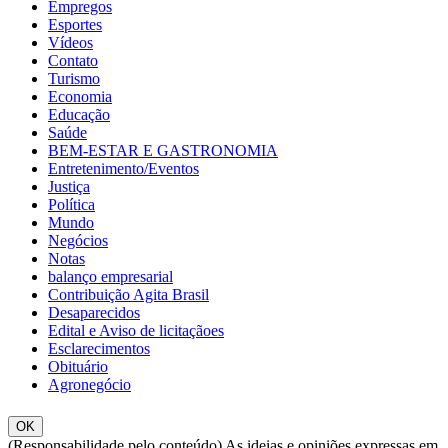
Empregos
Esportes
Vídeos
Contato
Turismo
Economia
Educação
Saúde
BEM-ESTAR E GASTRONOMIA
Entretenimento/Eventos
Justiça
Política
Mundo
Negócios
Notas
balanço empresarial
Contribuição Agita Brasil
Desaparecidos
Edital e Aviso de licitaçãoes
Esclarecimentos
Obituário
Agronegócio
OK
(Responsabilidade pelo conteúdo) As ideias e opiniões expressas em