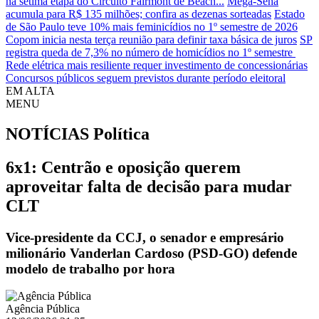
na sétima etapa do Circuito Fairmont de Beach...
Mega-Sena
acumula para R$ 135 milhões; confira as dezenas sorteadas
Estado
de São Paulo teve 10% mais feminicídios no 1º semestre de 2026
Copom inicia nesta terça reunião para definir taxa básica de juros
SP
registra queda de 7,3% no número de homicídios no 1º semestre
Rede elétrica mais resiliente requer investimento de concessionárias
Concursos públicos seguem previstos durante período eleitoral
EM ALTA
MENU
NOTÍCIAS
Política
6x1: Centrão e oposição querem
aproveitar falta de decisão para mudar
CLT
Vice-presidente da CCJ, o senador e empresário
milionário Vanderlan Cardoso (PSD-GO) defende
modelo de trabalho por hora
Agência Pública