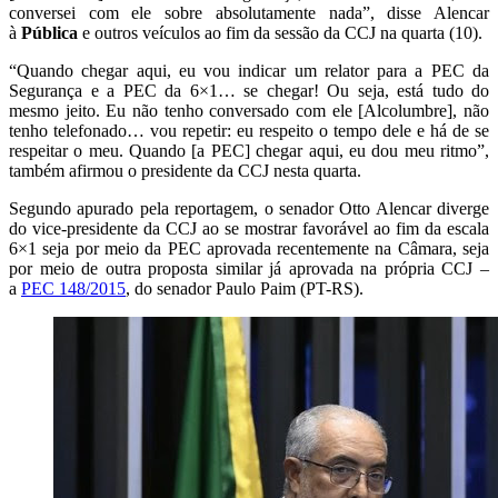
conversei com ele sobre absolutamente nada”, disse Alencar
à
Pública
e outros veículos ao fim da sessão da CCJ na quarta (10).
“Quando chegar aqui, eu vou indicar um relator para a PEC da
Segurança e a PEC da 6×1… se chegar! Ou seja, está tudo do
mesmo jeito. Eu não tenho conversado com ele [Alcolumbre], não
tenho telefonado… vou repetir: eu respeito o tempo dele e há de se
respeitar o meu. Quando [a PEC] chegar aqui, eu dou meu ritmo”,
também afirmou o presidente da CCJ nesta quarta.
Segundo apurado pela reportagem, o senador Otto Alencar diverge
do vice-presidente da CCJ ao se mostrar favorável ao fim da escala
6×1 seja por meio da PEC aprovada recentemente na Câmara, seja
por meio de outra proposta similar já aprovada na própria CCJ –
a
PEC 148/2015
, do senador Paulo Paim (PT-RS).