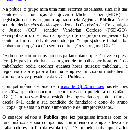
Na prática, o grupo mira uma mini-reforma trabalhista, similar à das
controversas mudanças do governo Michel Temer (MDB) na
legislação do país, segundo apurado pela
Agência Pública
. Neste
sentido, declarações do vice-presidente da Comissão de Constituição
e Justiça (CCJ), senador Vanderlan Cardoso (PSD-GO),
exemplificam o discurso da oposição (e do próprio empresariado)
contra o fim da 6×1, defendendo que “empregador e trabalhador
tenham uma opção a não ser [a contratação via regime] CLT”.
“Acho que sou um dos poucos parlamentares que já teve empresa
fora [do país], onde havia o [regime de] trabalho por hora, então o
trabalhador podia escolher quantas horas quisesse trabalhar… a
regra era clara e para a [minha] empresa funcionou muito bem”,
afirmou o vice-presidente da CCJ à
Pública
.
Com patrimônio declarado em
mais de R$ 26 milhões
nas eleições
de 2024, quando concorreu, sem sucesso, à prefeitura de Goiânia
(GO), Cardoso vocaliza a posição do empresariado quanto ao fim da
escala 6×1, dada a sua condição de fundador e dono do grupo
Cicopal, que atua no ramo alimentício e de ultraprocessados.
O senador relatou à
Pública
que fez pesquisas internas com os
funcionários de sua companhia, confirmando a ampla adesão de
trabalhadores ao fim da escala 6×1. “A primeira coisa que fiz foi