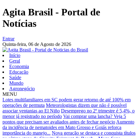
Agita Brasil - Portal de
Notícias
Entrar
Quinta-feira,
06 de Agosto de 2026
Início
Geral
Economia
Educação
Saúde
Mundo
Agronegócio
MENU
Lotes multifamiliares em SC podem gerar retorno de até 100% em
operações de permuta
Meteorologistas dizem que não é possível
associar ventanias ao El Niño
Desemprego no 2º trimestre é 5,4%, o
menor já registrado no período
Vai comprar uma lancha? Veja 5
pontos que precisam ser avaliados antes de fechar negócio
Aumento
da incidência de nematoides em Mato Grosso e Goiás reforça
importância do manejo...
Nova geração se destaca e conquista títulos