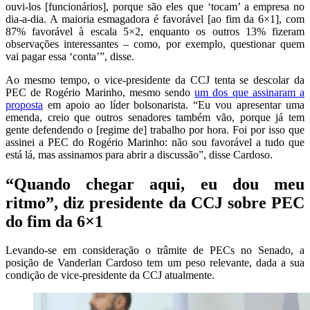
ouvi-los [funcionários], porque são eles que ‘tocam’ a empresa no
dia-a-dia. A maioria esmagadora é favorável [ao fim da 6×1], com
87% favorável à escala 5×2, enquanto os outros 13% fizeram
observações interessantes – como, por exemplo, questionar quem
vai pagar essa ‘conta’”, disse.
Ao mesmo tempo, o vice-presidente da CCJ tenta se descolar da
PEC de Rogério Marinho, mesmo sendo
um dos que assinaram a
proposta
em apoio ao líder bolsonarista. “Eu vou apresentar uma
emenda, creio que outros senadores também vão, porque já tem
gente defendendo o [regime de] trabalho por hora. Foi por isso que
assinei a PEC do Rogério Marinho: não sou favorável a tudo que
está lá, mas assinamos para abrir a discussão”, disse Cardoso.
“Quando chegar aqui, eu dou meu
ritmo”, diz presidente da CCJ sobre PEC
do fim da 6×1
Levando-se em consideração o trâmite de PECs no Senado, a
posição de Vanderlan Cardoso tem um peso relevante, dada a sua
condição de vice-presidente da CCJ atualmente.