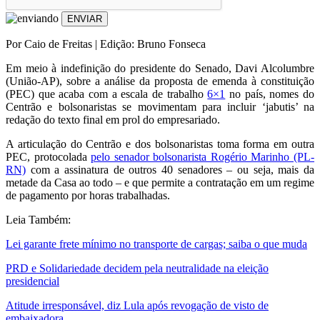
ENVIAR
Por Caio de Freitas | Edição: Bruno Fonseca
Em meio à indefinição do presidente do Senado, Davi Alcolumbre
(União-AP), sobre a análise da proposta de emenda à constituição
(PEC) que acaba com a escala de trabalho
6×1
no país, nomes do
Centrão e bolsonaristas se movimentam para incluir ‘jabutis’ na
redação do texto final em prol do empresariado.
A articulação do Centrão e dos bolsonaristas toma forma em outra
PEC, protocolada
pelo senador bolsonarista Rogério Marinho (PL-
RN)
com a assinatura de outros 40 senadores – ou seja, mais da
metade da Casa ao todo – e que permite a contratação em um regime
de pagamento por horas trabalhadas.
Leia Também:
Lei garante frete mínimo no transporte de cargas; saiba o que muda
PRD e Solidariedade decidem pela neutralidade na eleição
presidencial
Atitude irresponsável, diz Lula após revogação de visto de
embaixadora