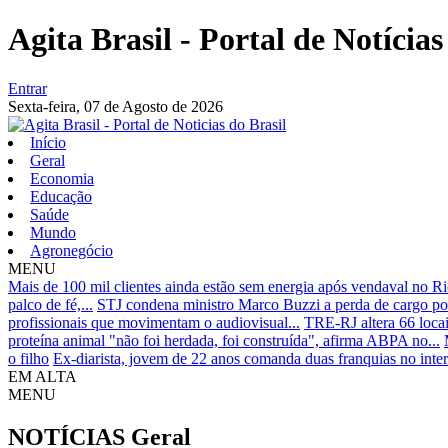
Agita Brasil - Portal de Notícias
Entrar
Sexta-feira,
07 de Agosto de 2026
Início
Geral
Economia
Educação
Saúde
Mundo
Agronegócio
MENU
Mais de 100 mil clientes ainda estão sem energia após vendaval no R
palco de fé,...
STJ condena ministro Marco Buzzi a perda de cargo po
profissionais que movimentam o audiovisual...
TRE-RJ altera 66 locai
proteína animal "não foi herdada, foi construída", afirma ABPA no...
o filho
Ex-diarista, jovem de 22 anos comanda duas franquias no inte
EM ALTA
MENU
NOTÍCIAS
Geral