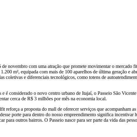
m 6 de novembro com uma atração que promete movimentar o mercado fit
 1.200 m², equipada com mais de 100 aparelhos de última geração e ab
 coletivas e diferenciais tecnológicos, como totens de autoatendimento,
s e é considerado o novo centro urbano de Itajaí, o Passeio São Vicent
ntar cerca de R$ 3 milhões por mês na economia local.
elfit reforça a proposta do mall de oferecer serviços que acompanham 
sse porte para dentro do nosso empreendimento significa incentivar há
ar para outros bairros. O Passeio nasce para ser parte da vida das pesso