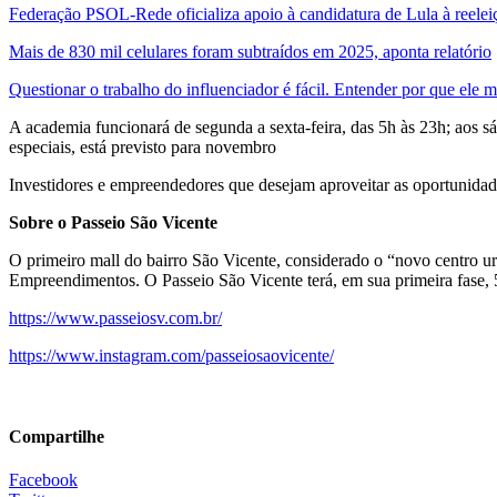
Federação PSOL-Rede oficializa apoio à candidatura de Lula à reelei
Mais de 830 mil celulares foram subtraídos em 2025, aponta relatório
Questionar o trabalho do influenciador é fácil. Entender por que ele 
A academia funcionará de segunda a sexta-feira, das 5h às 23h; aos s
especiais, está previsto para novembro
Investidores e empreendedores que desejam aproveitar as oportunidade
Sobre o Passeio São Vicente
O primeiro mall do bairro São Vicente, considerado o “novo centro ur
Empreendimento
s. O Passeio São Vicente terá, em sua primeira fase,
https://www.passeiosv.com.br/
https://www.instagram.com/passeiosaovicente/
Compartilhe
Facebook