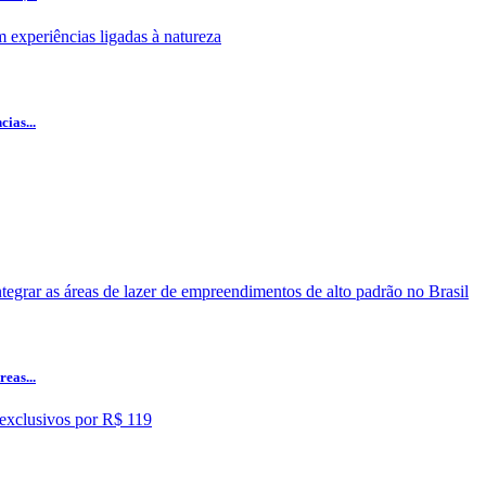
ias...
eas...