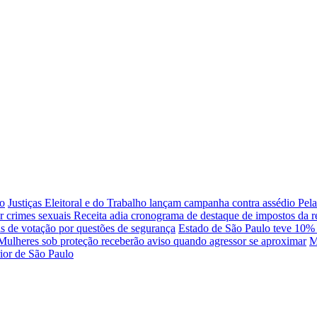
io
Justiças Eleitoral e do Trabalho lançam campanha contra assédio
Pela
r crimes sexuais
Receita adia cronograma de destaque de impostos da re
s de votação por questões de segurança
Estado de São Paulo teve 10% 
Mulheres sob proteção receberão aviso quando agressor se aproximar
M
rior de São Paulo