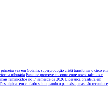
 primeira vez em Goiânia, superprodução cristã transforma o circo em
forma tributária
Paracine promove encontro entre novos talentos e
mais feminicídios no 1º semestre de 2026
Liderança brasileira em
ães atípicas em cuidado solo: quando o pai existe, mas não reconhece