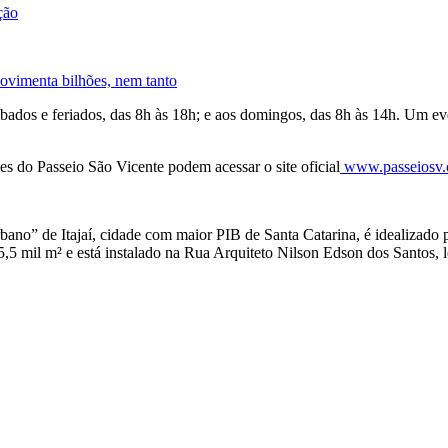
ção
movimenta bilhões, nem tanto
ábados e feriados, das 8h às 18h; e aos domingos, das 8h às 14h. Um ev
s do Passeio São Vicente podem acessar o site oficial
www.passeiosv.
bano” de Itajaí, cidade com maior PIB de Santa Catarina, é idealizado
 5,5 mil m² e está instalado na Rua Arquiteto Nilson Edson dos Santos, 