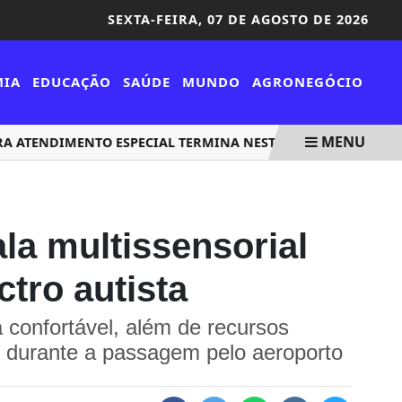
SEXTA-FEIRA,
07 DE AGOSTO DE 2026
MIA
EDUCAÇÃO
SAÚDE
MUNDO
AGRONEGÓCIO
MENU
TENDIMENTO ESPECIAL TERMINA NESTA SEXTA
LEILÕES D
la multissensorial
tro autista
 confortável, além de recursos
s durante a passagem pelo aeroporto