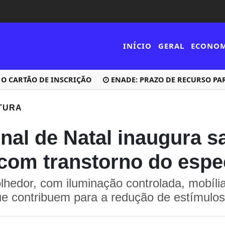
INÍCIO
GERAL
ECONO
ARTÃO DE INSCRIÇÃO
ENADE: PRAZO DE RECURSO PARA A
TURA
nal de Natal inaugura sa
com transtorno do espec
hedor, com iluminação controlada, mobília
ue contribuem para a redução de estímulo