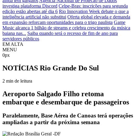
ainda tem gargalos
Agência Nacional de Proteção de Dados
investiga plataforma Discord
Celpe-Bras: inscrições para segunda
edição estão abertas até dia 6
Rio Innovation Week debate o que a
inteligência artificial não substitui
Oferta global elevada e demanda
em expansão reforçam oportunidades para o trigo paulista
Game
Music alcança 1 bilhão de streams e celebra crescimento da música
baiana nas...
Saiba quando será o recesso de fim de ano para
servidores públicos
EM ALTA
MENU
0px
NOTÍCIAS
Rio Grande Do Sul
2 min de leitura
Aeroporto Salgado Filho retoma
embarque e desembarque de passageiros
Paralelamente, Base Aérea de Canoas terá operações
ampliadas a partir da próxima semana