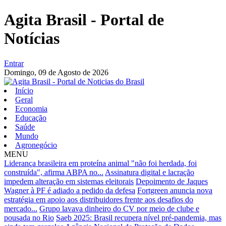
Agita Brasil - Portal de
Notícias
Entrar
Domingo,
09 de Agosto de 2026
Início
Geral
Economia
Educação
Saúde
Mundo
Agronegócio
MENU
Liderança brasileira em proteína animal "não foi herdada, foi
construída", afirma ABPA no...
Assinatura digital e lacração
impedem alteração em sistemas eleitorais
Depoimento de Jaques
Wagner à PF é adiado a pedido da defesa
Fortgreen anuncia nova
estratégia em apoio aos distribuidores frente aos desafios do
mercado...
Grupo lavava dinheiro do CV por meio de clube e
pousada no Rio
Saeb 2025: Brasil recupera nível pré-pandemia, mas