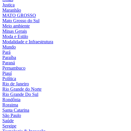
Justiça
Maranhão
MATO GROSSO
Mato Grosso do Sul
Meio ambiente
Minas Gerais
Moda e Estilo
Modalidade e Infraestrutura
Mundo
Pará
Paraíba
Paraná
Pernambuco
Piauí
Política
Rio de Janeiro
Rio Grande do Norte
Rio Grande Do Sul
Rondônia
Roraima
Santa Catarina
São Paulo
Saúde
Sergipe