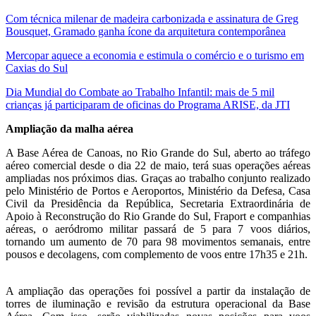
Com técnica milenar de madeira carbonizada e assinatura de Greg
Bousquet, Gramado ganha ícone da arquitetura contemporânea
Mercopar aquece a economia e estimula o comércio e o turismo em
Caxias do Sul
Dia Mundial do Combate ao Trabalho Infantil: mais de 5 mil
crianças já participaram de oficinas do Programa ARISE, da JTI
Ampliação da malha aérea
A Base Aérea de Canoas, no Rio Grande do Sul, aberto ao tráfego
aéreo comercial desde o dia 22 de maio, terá suas operações aéreas
ampliadas nos próximos dias. Graças ao trabalho conjunto realizado
pelo Ministério de Portos e Aeroportos, Ministério da Defesa, Casa
Civil da Presidência da República, Secretaria Extraordinária de
Apoio à Reconstrução do Rio Grande do Sul, Fraport e companhias
aéreas, o aeródromo militar passará de 5 para 7 voos diários,
tornando um aumento de 70 para 98 movimentos semanais, entre
pousos e decolagens, com complemento de voos entre 17h35 e 21h.
A ampliação das operações foi possível a partir da instalação de
torres de iluminação e revisão da estrutura operacional da Base