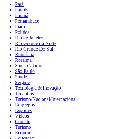
Pará
Paraíba
Paraná
Pernambuco
Piauí
Política
Rio de Janeiro
Rio Grande do Norte
Rio Grande Do Sul
Rondônia
Roraima
Santa Catarina
São Paulo
Saúde
Sergipe
Tecnologia & Inovação
Tocantins
Turismo/Nacional/Internacional
Empregos
Esportes
Vídeos
Contato
Turismo
Economia
Educação