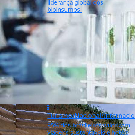
liderança global dos
bioinsumos
Turismo/Nacional/Internacio
95% dos brasileiros valorizam
viagens sustentáveis e hotéis