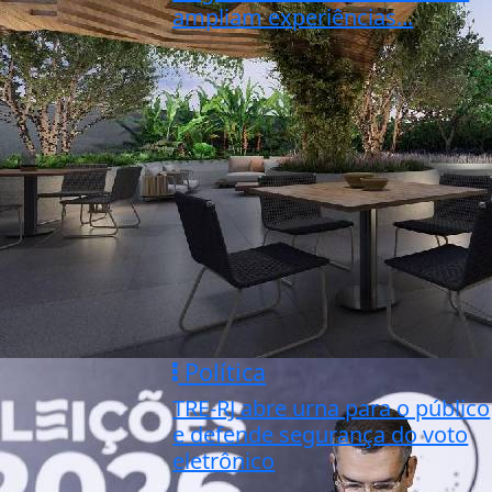
ampliam experiências...
Política
TRE-RJ abre urna para o público
e defende segurança do voto
eletrônico