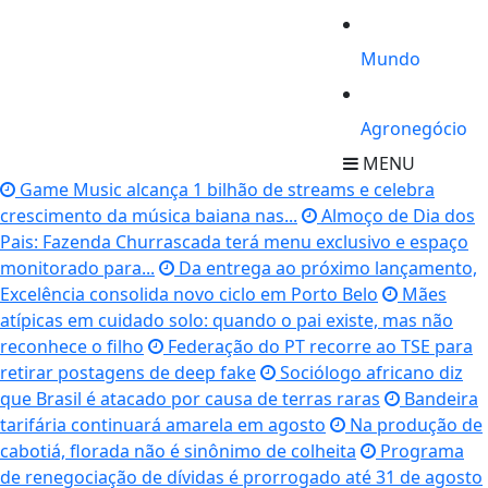
Mundo
Agronegócio
MENU
Game Music alcança 1 bilhão de streams e celebra
crescimento da música baiana nas...
Almoço de Dia dos
Pais: Fazenda Churrascada terá menu exclusivo e espaço
monitorado para...
Da entrega ao próximo lançamento,
Excelência consolida novo ciclo em Porto Belo
Mães
atípicas em cuidado solo: quando o pai existe, mas não
reconhece o filho
Federação do PT recorre ao TSE para
retirar postagens de deep fake
Sociólogo africano diz
que Brasil é atacado por causa de terras raras
Bandeira
tarifária continuará amarela em agosto
Na produção de
cabotiá, florada não é sinônimo de colheita
Programa
de renegociação de dívidas é prorrogado até 31 de agosto