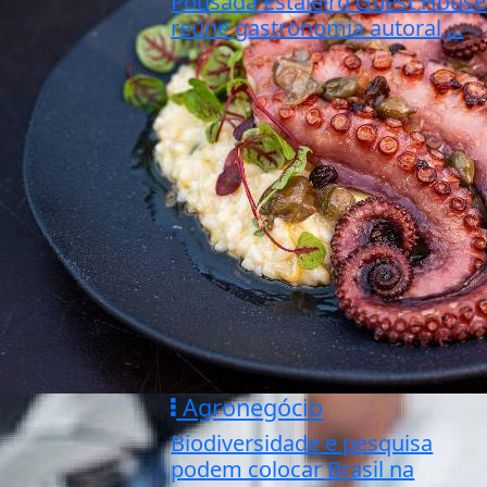
Pousada Estaleiro Guest House
reúne gastronomia autoral,...
Agronegócio
Biodiversidade e pesquisa
podem colocar Brasil na