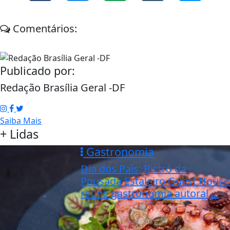
Comentários:
Publicado por:
Redação Brasília Geral -DF
Saiba Mais
+ Lidas
Gastronomia
Dia dos Pais: Bistrô da
Pousada Estaleiro Guest House
reúne gastronomia autoral,...