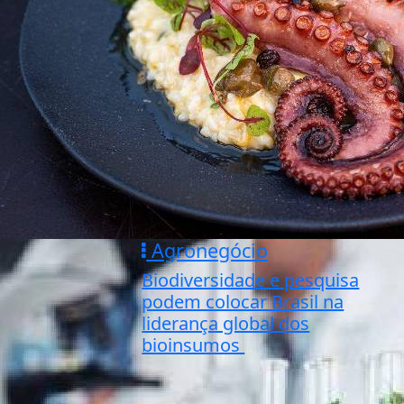
Agronegócio
Biodiversidade e pesquisa
podem colocar Brasil na
liderança global dos
bioinsumos