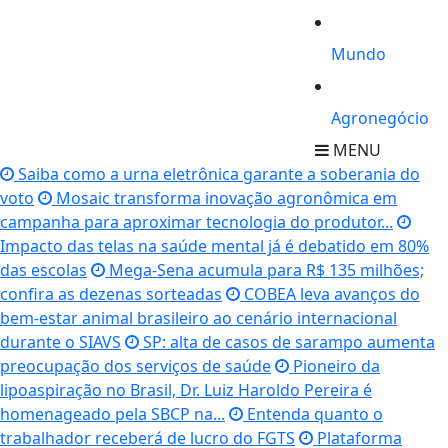
Mundo
Agronegócio
MENU
Saiba como a urna eletrônica garante a soberania do
voto
Mosaic transforma inovação agronômica em
campanha para aproximar tecnologia do produtor...
Impacto das telas na saúde mental já é debatido em 80%
das escolas
Mega-Sena acumula para R$ 135 milhões;
confira as dezenas sorteadas
COBEA leva avanços do
bem-estar animal brasileiro ao cenário internacional
durante o SIAVS
SP: alta de casos de sarampo aumenta
preocupação dos serviços de saúde
Pioneiro da
lipoaspiração no Brasil, Dr. Luiz Haroldo Pereira é
homenageado pela SBCP na...
Entenda quanto o
trabalhador receberá de lucro do FGTS
Plataforma