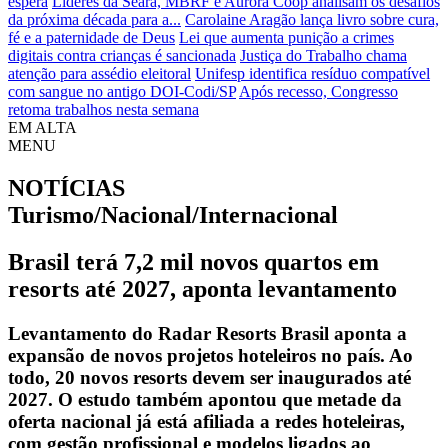
espera
Líderes da Seara, MBRF e Aurora Coop analisam os desafios
da próxima década para a...
Carolaine Aragão lança livro sobre cura,
fé e a paternidade de Deus
Lei que aumenta punição a crimes
digitais contra crianças é sancionada
Justiça do Trabalho chama
atenção para assédio eleitoral
Unifesp identifica resíduo compatível
com sangue no antigo DOI-Codi/SP
Após recesso, Congresso
retoma trabalhos nesta semana
EM ALTA
MENU
NOTÍCIAS
Turismo/Nacional/Internacional
Brasil terá 7,2 mil novos quartos em
resorts até 2027, aponta levantamento
Levantamento do Radar Resorts Brasil aponta a
expansão de novos projetos hoteleiros no país. Ao
todo, 20 novos resorts devem ser inaugurados até
2027. O estudo também apontou que metade da
oferta nacional já está afiliada a redes hoteleiras,
com gestão profissional e modelos ligados ao