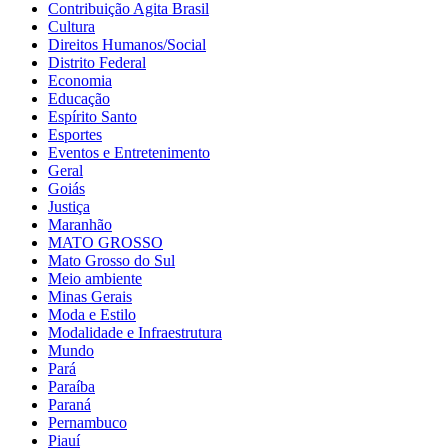
Contribuição Agita Brasil
Cultura
Direitos Humanos/Social
Distrito Federal
Economia
Educação
Espírito Santo
Esportes
Eventos e Entretenimento
Geral
Goiás
Justiça
Maranhão
MATO GROSSO
Mato Grosso do Sul
Meio ambiente
Minas Gerais
Moda e Estilo
Modalidade e Infraestrutura
Mundo
Pará
Paraíba
Paraná
Pernambuco
Piauí