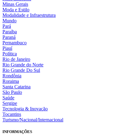
Minas Gerais
Moda e Estilo
Modalidade e Infraestrutura
Mundo
Pará
Paraíba
Paraná
Pernambuco
Piauí
Política
Rio de Janeiro
Rio Grande do Norte
Rio Grande Do Sul
Rondônia
Roraima
Santa Catarina
São Paulo
Saúde
Sergipe
Tecnologia & Inovação
Tocantins
Turismo/Nacional/Internacional
INFORMAÇÕES