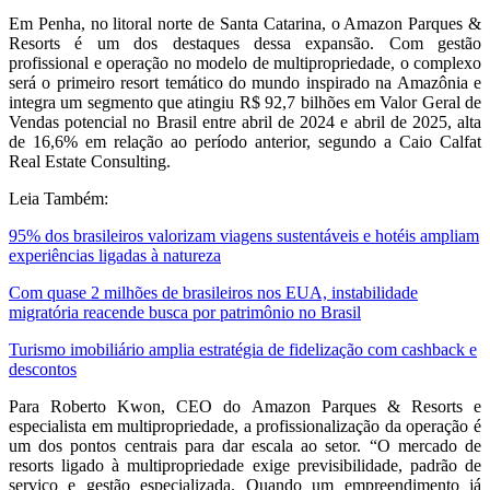
Em Penha, no litoral norte de Santa Catarina, o Amazon Parques &
Resorts é um dos destaques dessa expansão. Com gestão
profissional e operação no modelo de multipropriedade, o complexo
será o primeiro resort temático do mundo inspirado na Amazônia e
integra um segmento que atingiu R$ 92,7 bilhões em Valor Geral de
Vendas potencial no Brasil entre abril de 2024 e abril de 2025, alta
de 16,6% em relação ao período anterior, segundo a Caio Calfat
Real Estate Consulting.
Leia Também:
95% dos brasileiros valorizam viagens sustentáveis e hotéis ampliam
experiências ligadas à natureza
Com quase 2 milhões de brasileiros nos EUA, instabilidade
migratória reacende busca por patrimônio no Brasil
Turismo imobiliário amplia estratégia de fidelização com cashback e
descontos
Para Roberto Kwon, CEO do Amazon Parques & Resorts e
especialista em multipropriedade, a profissionalização da operação é
um dos pontos centrais para dar escala ao setor. “O mercado de
resorts ligado à multipropriedade exige previsibilidade, padrão de
serviço e gestão especializada. Quando um empreendimento já