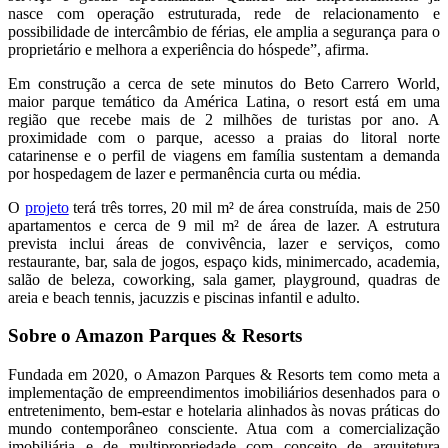
nasce com operação estruturada, rede de relacionamento e
possibilidade de intercâmbio de férias, ele amplia a segurança para o
proprietário e melhora a experiência do hóspede”, afirma.
Em construção a cerca de sete minutos do Beto Carrero World,
maior parque temático da América Latina, o resort está em uma
região que recebe mais de 2 milhões de turistas por ano. A
proximidade com o parque, acesso a praias do litoral norte
catarinense e o perfil de viagens em família sustentam a demanda
por hospedagem de lazer e permanência curta ou média.
O
projeto
terá três torres, 20 mil m² de área construída, mais de 250
apartamentos e cerca de 9 mil m² de área de lazer. A estrutura
prevista inclui áreas de convivência, lazer e serviços, como
restaurante, bar, sala de jogos, espaço kids, minimercado, academia,
salão de beleza, coworking, sala gamer, playground, quadras de
areia e beach tennis, jacuzzis e piscinas infantil e adulto.
Sobre o Amazon Parques & Resorts
Fundada em 2020, o Amazon Parques & Resorts tem como meta a
implementação de empreendimentos imobiliários desenhados para o
entretenimento, bem-estar e hotelaria alinhados às novas práticas do
mundo contemporâneo consciente. Atua com a comercialização
imobiliária e de multipropriedade com conceito de arquitetura