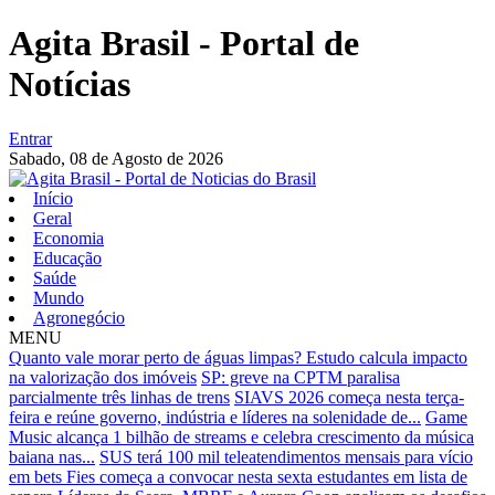
Agita Brasil - Portal de
Notícias
Entrar
Sabado,
08 de Agosto de 2026
Início
Geral
Economia
Educação
Saúde
Mundo
Agronegócio
MENU
Quanto vale morar perto de águas limpas? Estudo calcula impacto
na valorização dos imóveis
SP: greve na CPTM paralisa
parcialmente três linhas de trens
SIAVS 2026 começa nesta terça-
feira e reúne governo, indústria e líderes na solenidade de...
Game
Music alcança 1 bilhão de streams e celebra crescimento da música
baiana nas...
SUS terá 100 mil teleatendimentos mensais para vício
em bets
Fies começa a convocar nesta sexta estudantes em lista de