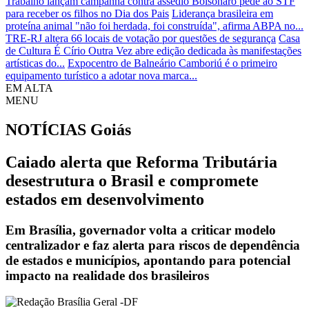
Trabalho lançam campanha contra assédio
Bolsonaro pede ao STF
para receber os filhos no Dia dos Pais
Liderança brasileira em
proteína animal "não foi herdada, foi construída", afirma ABPA no...
TRE-RJ altera 66 locais de votação por questões de segurança
Casa
de Cultura É Círio Outra Vez abre edição dedicada às manifestações
artísticas do...
Expocentro de Balneário Camboriú é o primeiro
equipamento turístico a adotar nova marca...
EM ALTA
MENU
NOTÍCIAS
Goiás
Caiado alerta que Reforma Tributária
desestrutura o Brasil e compromete
estados em desenvolvimento
Em Brasília, governador volta a criticar modelo
centralizador e faz alerta para riscos de dependência
de estados e municípios, apontando para potencial
impacto na realidade dos brasileiros