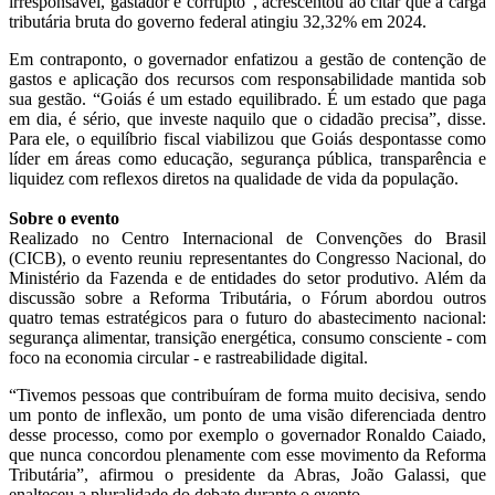
irresponsável, gastador e corrupto”, acrescentou ao citar que a carga
tributária bruta do governo federal atingiu 32,32% em 2024.
Em contraponto, o governador enfatizou a gestão de contenção de
gastos e aplicação dos recursos com responsabilidade mantida sob
sua gestão. “Goiás é um estado equilibrado. É um estado que paga
em dia, é sério, que investe naquilo que o cidadão precisa”, disse.
Para ele, o equilíbrio fiscal viabilizou que Goiás despontasse como
líder em áreas como educação, segurança pública, transparência e
liquidez com reflexos diretos na qualidade de vida da população.
Sobre o evento
Realizado no Centro Internacional de Convenções do Brasil
(CICB), o evento reuniu representantes do Congresso Nacional, do
Ministério da Fazenda e de entidades do setor produtivo. Além da
discussão sobre a Reforma Tributária, o Fórum abordou outros
quatro temas estratégicos para o futuro do abastecimento nacional:
segurança alimentar, transição energética, consumo consciente - com
foco na economia circular - e rastreabilidade digital.
“Tivemos pessoas que contribuíram de forma muito decisiva, sendo
um ponto de inflexão, um ponto de uma visão diferenciada dentro
desse processo, como por exemplo o governador Ronaldo Caiado,
que nunca concordou plenamente com esse movimento da Reforma
Tributária”, afirmou o presidente da Abras, João Galassi, que
enalteceu a pluralidade do debate durante o evento