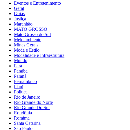
Eventos e Entretenimento
Geral
Goiás
Justiça
Maranhão
MATO GROSSO
Mato Grosso do Sul
Meio ambiente
Minas Gerais
Moda e Estilo
Modalidade e Infraestrutura
Mundo
Pará
Paraíba
Paraná
Pernambuco
Piauí
Política
Rio de Janeiro
Rio Grande do Norte
Rio Grande Do Sul
Rondônia
Roraima
Santa Catarina
São Paulo