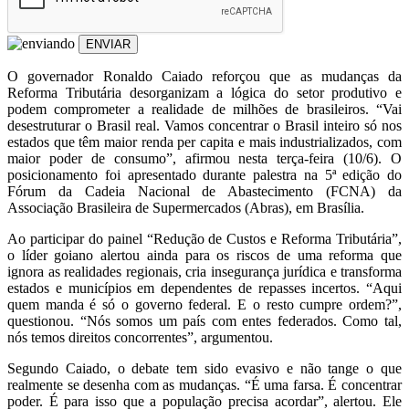
ENVIAR
O governador Ronaldo Caiado reforçou que as mudanças da
Reforma Tributária desorganizam a lógica do setor produtivo e
podem comprometer a realidade de milhões de brasileiros. “Vai
desestruturar o Brasil real. Vamos concentrar o Brasil inteiro só nos
estados que têm maior renda per capita e mais industrializados, com
maior poder de consumo”, afirmou nesta terça-feira (10/6). O
posicionamento foi apresentado durante palestra na 5ª edição do
Fórum da Cadeia Nacional de Abastecimento (FCNA) da
Associação Brasileira de Supermercados (Abras), em Brasília.
Ao participar do painel “Redução de Custos e Reforma Tributária”,
o líder goiano alertou ainda para os riscos de uma reforma que
ignora as realidades regionais, cria insegurança jurídica e transforma
estados e municípios em dependentes de repasses incertos. “Aqui
quem manda é só o governo federal. E o resto cumpre ordem?”,
questionou. “Nós somos um país com entes federados. Como tal,
nós temos direitos concorrentes”, argumentou.
Segundo Caiado, o debate tem sido evasivo e não tange o que
realmente se desenha com as mudanças. “É uma farsa. É concentrar
poder. É para isso que a população precisa acordar”, alertou. Ele