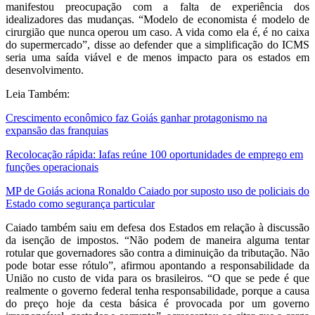
manifestou preocupação com a falta de experiência dos
idealizadores das mudanças. “Modelo de economista é modelo de
cirurgião que nunca operou um caso. A vida como ela é, é no caixa
do supermercado”, disse ao defender que a simplificação do ICMS
seria uma saída viável e de menos impacto para os estados em
desenvolvimento.
Leia Também:
Crescimento econômico faz Goiás ganhar protagonismo na
expansão das franquias
Recolocação rápida: Iafas reúne 100 oportunidades de emprego em
funções operacionais
MP de Goiás aciona Ronaldo Caiado por suposto uso de policiais do
Estado como segurança particular
Caiado também saiu em defesa dos Estados em relação à discussão
da isenção de impostos. “Não podem de maneira alguma tentar
rotular que governadores são contra a diminuição da tributação. Não
pode botar esse rótulo”, afirmou apontando a responsabilidade da
União no custo de vida para os brasileiros. “O que se pede é que
realmente o governo federal tenha responsabilidade, porque a causa
do preço hoje da cesta básica é provocada por um governo