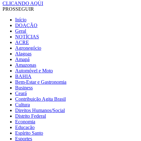
CLICANDO AQUI
PROSSEGUIR
Início
DOAÇÃO
Geral
NOTÍCIAS
ACRE
Agronegócio
Alagoas
Amapá
Amazonas
Automóvel e Moto
BAHIA
Bem-Estar e Gastronomia
Business
Ceará
Contribuição Agita Brasil
Cultura
Direitos Humanos/Social
Distrito Federal
Economia
Educação
Espírito Santo
Esportes