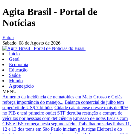
Agita Brasil - Portal de
Notícias
Entrar
Sabado,
08 de Agosto de 2026
Início
Geral
Economia
Educação
Saúde
Mundo
Agronegócio
MENU
Aumento da incidência de nematoides em Mato Grosso e Goiás
reforça importância do manejo...
Balança comercial de julho tem
superávit de US$ 7 bilhões
Cidade catarinense cresce mais de 90%
no PIB e terá primeiro outlet
STF derruba restrição a compra de
veículos por pessoas com deficiência
Emissão de notas fiscais com
CBS e IBS começa nesta segunda-feira
Trabalhadores das linhas 11,
12 e 13 dos trens em São Paulo iniciam g
Justiças Eleitoral e do