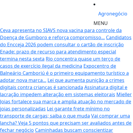
Agronegócio
MENU
Ceva apresenta no SIAVS nova vacina para controle da
Doença de Gumboro e reforça compromisso...
Candidatos
do Encceja 2026 podem consultar o cartão de inscrição
Enade: prazo de recurso para atendimento especial
termina nesta sexta
Rio concentra quase um terço de
casos de exercício ilegal da medicina
Expocentro de
Balneário Camboriú é o primeiro equipamento turístico a
adotar nova marca...
Lei que aumenta punição a crimes
digitais contra crianças é sancionada
Assinatura digital e
lacração impedem alteração em sistemas eleitorais
Mieller
Joias fortalece sua marca e amplia atuação no mercado de
joias personalizadas
Lei garante frete mínimo no
transporte de cargas; saiba o que muda
Vai comprar uma
lancha? Veja 5 pontos que precisam ser avaliados antes de
fechar negócio
Caminhadas buscam conscientizar