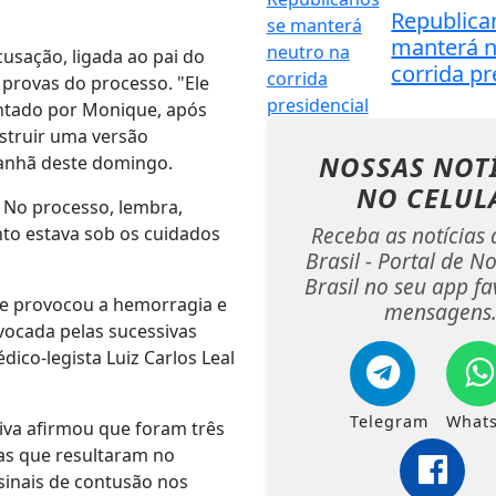
Republica
manterá n
usação, ligada ao pai do
corrida pr
provas do processo. "Ele
ontado por Monique, após
nstruir uma versão
NOSSAS NOT
anhã deste domingo.
NO CELUL
. No processo, lembra,
Receba as notícias 
o estava sob os cuidados
Brasil - Portal de No
Brasil no seu app fa
ue provocou a hemorragia e
mensagens
ovocada pelas sucessivas
ico-legista Luiz Carlos Leal
Telegram
What
aiva afirmou que foram três
as que resultaram no
sinais de contusão nos