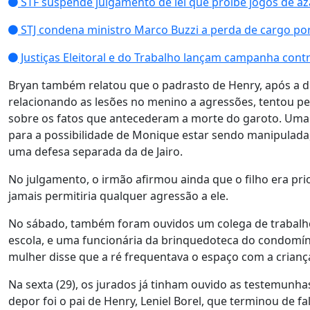
STF suspende julgamento de lei que proíbe jogos de az
STJ condena ministro Marco Buzzi a perda de cargo por
Justiças Eleitoral e do Trabalho lançam campanha cont
Bryan também relatou que o padrasto de Henry, após a d
relacionando as lesões no menino a agressões, tentou p
sobre os fatos que antecederam a morte do garoto. Uma 
para a possibilidade de Monique estar sendo manipulada, 
uma defesa separada da de Jairo.
No julgamento, o irmão afirmou ainda que o filho era prio
jamais permitiria qualquer agressão a ele.
No sábado, também foram ouvidos um colega de trabal
escola, e uma funcionária da brinquedoteca do condomín
mulher disse que a ré frequentava o espaço com a criança
Na sexta (29), os jurados já tinham ouvido as testemunha
depor foi o pai de Henry, Leniel Borel, que terminou de 