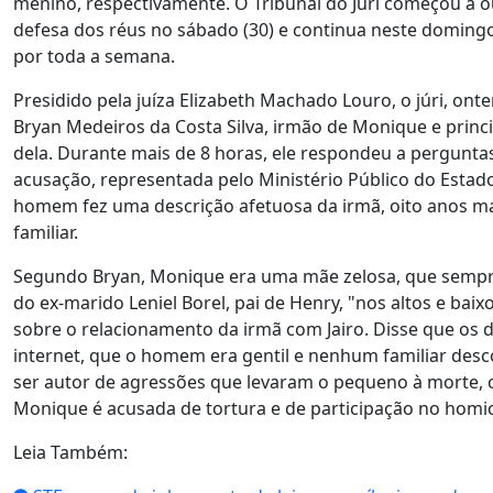
menino, respectivamente. O Tribunal do Júri começou a 
defesa dos réus no sábado (30) e continua neste domingo
por toda a semana.
Presidido pela juíza Elizabeth Machado Louro, o júri, on
Bryan Medeiros da Costa Silva, irmão de Monique e princ
dela. Durante mais de 8 horas, ele respondeu a perguntas
acusação, representada pelo Ministério Público do Estado
homem fez uma descrição afetuosa da irmã, oito anos mai
familiar.
Segundo Bryan, Monique era uma mãe zelosa, que sempre
do ex-marido Leniel Borel, pai de Henry, "nos altos e baix
sobre o relacionamento da irmã com Jairo. Disse que os 
internet, que o homem era gentil e nenhum familiar desc
ser autor de agressões que levaram o pequeno à morte, 
Monique é acusada de tortura e de participação no homic
Leia Também: