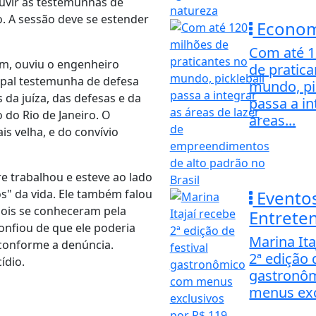
ouvir as testemunhas de
. A sessão deve se estender
Econom
Com até 1
tem, ouviu o engenheiro
de pratic
ipal testemunha de defesa
mundo, pi
 da juíza, das defesas e da
passa a in
 do Rio de Janeiro. O
áreas...
s velha, e do convívio
 trabalhou e esteve ao lado
Evento
os" da vida. Ele também falou
dois se conheceram pela
Entrete
onfiou de que ele poderia
Marina Ita
conforme a denúncia.
2ª edição 
ídio.
gastronô
menus exc