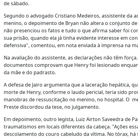
de sábado.
Segundo o advogado Cristiano Medeiros, assistente da ac
menino, o depoimento de Bryan não altera o conjunto de 
não presenciou os fatos e tudo o que afirma saber foi c
sua prisão, quando ela já tinha evidente interesse em co
defensiva", comentou, em nota enviada à imprensa na m
Na avaliação do assistente, as declarações não têm força
documentos comprovam que Henry foi lesionado enquant
da mãe e do padrasto.
A defesa de Jairo argumenta que a laceração hepática, q
morte de Henry, conforme o laudo pericial, teria sido pr
manobras de ressuscitação no menino, no hospital. O méd
Preste discordou da tese, no julgamento.
Em depoimento, outro legista, Luiz Airton Saveedra de P
traumatismos em locais diferentes da cabeça. "Ações ess
descolamento do couro cabeludo da vítima. No tórax, há 