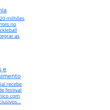
ia
20 milhões
antes no
ckleball
tegrar as
s e
nimento
jaí recebe
de festival
mico com
lusivos...