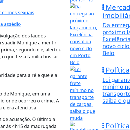
ar
Merca
 crimes sexuais
imobiliá
ra assédio
Da entreg
próximo l
ivulgação dos laudos
Excelênci
ersuadir Monique a mentir
novo cicl
prima, segundo ele, alertou
Belo
o que fez a família buscar
Política
ridade para a ré e que ela
Lei garant
mínimo n
transporte
ho de Monique, em uma
saiba o q
io onde ocorreu o crime. A
 e era atenciosa.
s de acusação. O último a
Política
falar às 4h15 da madrugada