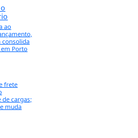
do
rio
a ao
ançamento,
a consolida
o em Porto
e frete
o
 de cargas;
ue muda