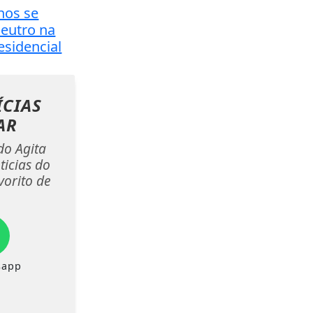
nos se
eutro na
esidencial
ÍCIAS
AR
do Agita
ticias do
vorito de
.
sapp