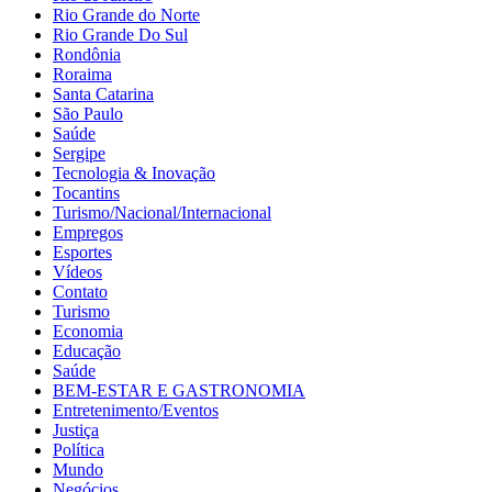
Rio Grande do Norte
Rio Grande Do Sul
Rondônia
Roraima
Santa Catarina
São Paulo
Saúde
Sergipe
Tecnologia & Inovação
Tocantins
Turismo/Nacional/Internacional
Empregos
Esportes
Vídeos
Contato
Turismo
Economia
Educação
Saúde
BEM-ESTAR E GASTRONOMIA
Entretenimento/Eventos
Justiça
Política
Mundo
Negócios