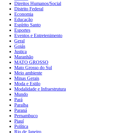
Direitos Humanos/Social
Distrito Federal
Economia
Educação
Espírito Santo
Esportes
Eventos e Entretenimento
Geral
Goiás
Justiça
Maranhão
MATO GROSSO
Mato Grosso do Sul
Meio ambiente
Minas Gerais
Moda e Estilo
Modalidade e Infraestrutura
Mundo
Pará
Paraíba
Paraná
Pernambuco
Piauí
Política
Rio de Janeiro