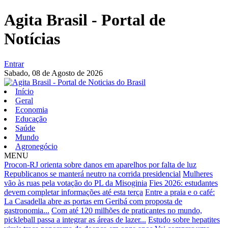
Agita Brasil - Portal de
Notícias
Entrar
Sabado,
08 de Agosto de 2026
Início
Geral
Economia
Educação
Saúde
Mundo
Agronegócio
MENU
Procon-RJ orienta sobre danos em aparelhos por falta de luz
Republicanos se manterá neutro na corrida presidencial
Mulheres
vão às ruas pela votação do PL da Misoginia
Fies 2026: estudantes
devem completar informações até esta terça
Entre a praia e o café:
La Casadella abre as portas em Geribá com proposta de
gastronomia...
Com até 120 milhões de praticantes no mundo,
pickleball passa a integrar as áreas de lazer...
Estudo sobre hepatites