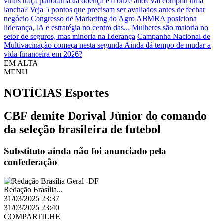
virais traça panorama da doença em onze anos
Vai comprar uma
lancha? Veja 5 pontos que precisam ser avaliados antes de fechar
negócio
Congresso de Marketing do Agro ABMRA posiciona
liderança, IA e estratégia no centro das...
Mulheres são maioria no
setor de seguros, mas minoria na liderança
Campanha Nacional de
Multivacinação começa nesta segunda
Ainda dá tempo de mudar a
vida financeira em 2026?
EM ALTA
MENU
NOTÍCIAS
Esportes
CBF demite Dorival Júnior do comando
da seleção brasileira de futebol
Substituto ainda não foi anunciado pela
confederação
Redação Brasília...
31/03/2025 23:37
31/03/2025 23:40
COMPARTILHE