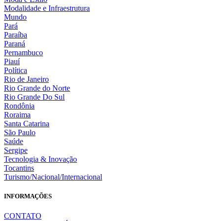
Modalidade e Infraestrutura
Mundo
Pará
Paraíba
Paraná
Pernambuco
Piauí
Política
Rio de Janeiro
Rio Grande do Norte
Rio Grande Do Sul
Rondônia
Roraima
Santa Catarina
São Paulo
Saúde
Sergipe
Tecnologia & Inovação
Tocantins
Turismo/Nacional/Internacional
INFORMAÇÕES
CONTATO