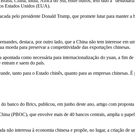
 Brasil, China, Índia, África do Sul, entre outros, tem sido a “desdo
 aos Estados Unidos (EUA).
atacada pelo presidente Donald Trump, que promete lutar para mante
andes, destaca, por outro lado, que a China não tem interesse em uma 
sua moeda para preservar a competitividade das exportações chinesas.
a apontada como necessária para internacionalização do yuan, a fim de 
e entram e saem do país.
ande, tanto para o Estado chinês, quanto para as empresas chinesas. É p
te do banco do Brics, publicou, em junho deste ano, artigo com propost
hina (PBOC), que envolve mais de 40 bancos centrais, amplia o papel
ainda não interessa à economia chinesa e propõe, no lugar, a criação d