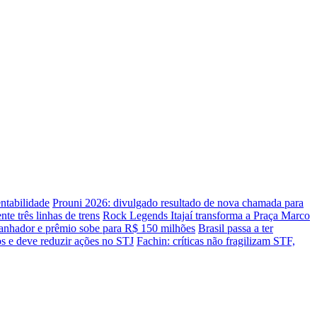
entabilidade
Prouni 2026: divulgado resultado de nova chamada para
te três linhas de trens
Rock Legends Itajaí transforma a Praça Marco
nhador e prêmio sobe para R$ 150 milhões
Brasil passa a ter
sos e deve reduzir ações no STJ
Fachin: críticas não fragilizam STF,