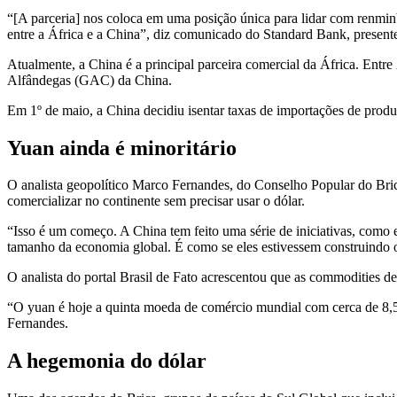
“[A parceria] nos coloca em uma posição única para lidar com renm
entre a África e a China”, diz comunicado do Standard Bank, presente
Atualmente, a China é a principal parceira comercial da África. Entr
Alfândegas (GAC) da China.
Em 1º de maio, a China decidiu isentar taxas de importações de produto
Yuan ainda é minoritário
O analista geopolítico Marco Fernandes, do Conselho Popular do Bric
comercializar no continente sem precisar usar o dólar.
“Isso é um começo. A China tem feito uma série de iniciativas, como 
tamanho da economia global. É como se eles estivessem construindo os
O analista do portal Brasil de Fato acrescentou que as commodities d
“O yuan é hoje a quinta moeda de comércio mundial com cerca de 8,5%
Fernandes.
A hegemonia do dólar