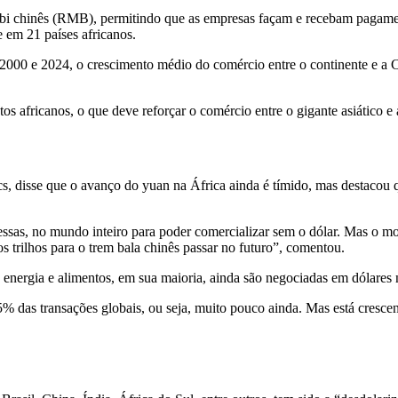
inbi chinês (RMB), permitindo que as empresas façam e recebam pagame
 em 21 países africanos.
e 2000 e 2024, o crescimento médio do comércio entre o continente e a
s africanos, o que deve reforçar o comércio entre o gigante asiático e 
s, disse que o avanço do yuan na África ainda é tímido, mas destacou 
essas, no mundo inteiro para poder comercializar sem o dólar. Mas o m
 trilhos para o trem bala chinês passar no futuro”, comentou.
e energia e alimentos, em sua maioria, ainda são negociadas em dólare
 das transações globais, ou seja, muito pouco ainda. Mas está crescen