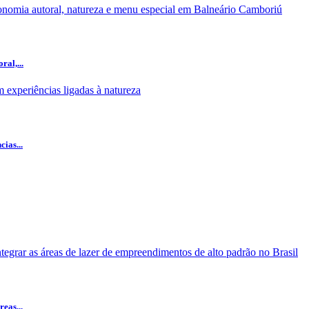
al,...
ias...
eas...