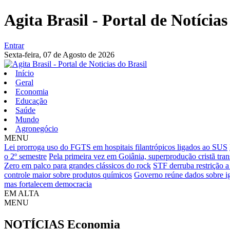
Agita Brasil - Portal de Notícias
Entrar
Sexta-feira,
07 de Agosto de 2026
Início
Geral
Economia
Educação
Saúde
Mundo
Agronegócio
MENU
Lei prorroga uso do FGTS em hospitais filantrópicos ligados ao SUS
o 2º semestre
Pela primeira vez em Goiânia, superprodução cristã trans
Zero em palco para grandes clássicos do rock
STF derruba restrição a
controle maior sobre produtos químicos
Governo reúne dados sobre ig
mas fortalecem democracia
EM ALTA
MENU
NOTÍCIAS
Economia