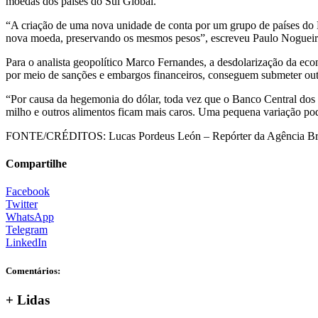
moedas dos países do Sul Global.
“A criação de uma nova unidade de conta por um grupo de países do 
nova moeda, preservando os mesmos pesos”, escreveu Paulo Nogueira
Para o analista geopolítico Marco Fernandes, a desdolarização da eco
por meio de sanções e embargos financeiros, conseguem submeter out
“Por causa da hegemonia do dólar, toda vez que o Banco Central dos E
milho e outros alimentos ficam mais caros. Uma pequena variação pod
FONTE/CRÉDITOS:
Lucas Pordeus León – Repórter da Agência Br
Compartilhe
Facebook
Twitter
WhatsApp
Telegram
LinkedIn
Comentários:
+ Lidas