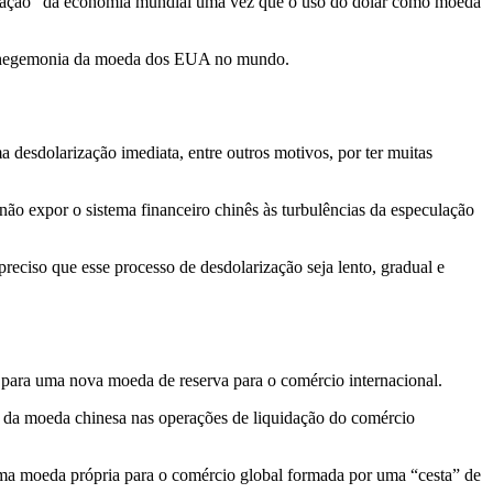
larização” da economia mundial uma vez que o uso do dólar como moeda
r a hegemonia da moeda dos EUA no mundo.
desdolarização imediata, entre outros motivos, por ter muitas
não expor o sistema financeiro chinês às turbulências da especulação
reciso que esse processo de desdolarização seja lento, gradual e
a para uma nova moeda de reserva para o comércio internacional.
 da moeda chinesa nas operações de liquidação do comércio
e uma moeda própria para o comércio global formada por uma “cesta” de