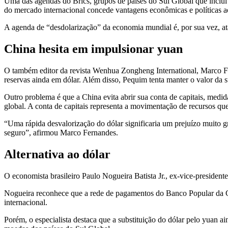
Uma das agendas do Brics, grupos de países do Sul Global que inclui
do mercado internacional concede vantagens econômicas e políticas
A agenda de “desdolarização” da economia mundial é, por sua vez, 
China hesita em impulsionar yuan
O também editor da revista Wenhua Zongheng International, Marco Fern
reservas ainda em dólar. Além disso, Pequim tenta manter o valor da 
Outro problema é que a China evita abrir sua conta de capitais, medid
global. A conta de capitais representa a movimentação de recursos qu
“Uma rápida desvalorização do dólar significaria um prejuízo muito gr
seguro”, afirmou Marco Fernandes.
Alternativa ao dólar
O economista brasileiro Paulo Nogueira Batista Jr., ex-vice-presiden
Nogueira reconhece que a rede de pagamentos do Banco Popular da C
internacional.
Porém, o especialista destaca que a substituição do dólar pelo yuan 