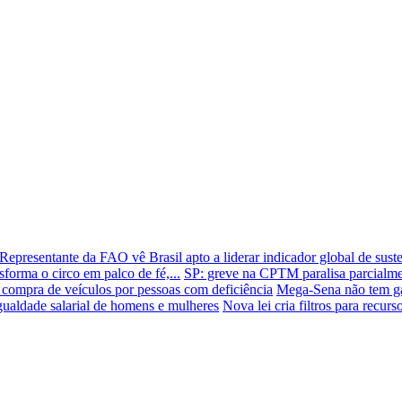
Representante da FAO vê Brasil apto a liderar indicador global de sust
forma o circo em palco de fé,...
SP: greve na CPTM paralisa parcialmen
 compra de veículos por pessoas com deficiência
Mega-Sena não tem ga
ualdade salarial de homens e mulheres
Nova lei cria filtros para recur