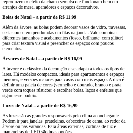
reproduzem o efeito da chama sem risco e funcionam bem em
arranjos de mesa, aparadores e espaços decorativos.
Bolas de Natal – a partir de R$ 11,99
Além da árvore, as bolas podem decorar vasos de vidro, travessas,
cestas ou serem penduradas em fitas na janela. Vale combinar
diferentes tamanhos e acabamentos (fosco, brilhante, com glitter)
para criar textura visual e preencher os espaços com poucos
elementos.
Árvores de Natal – a partir de R$ 16,99
A árvore é o clássico da decoração e se adapta a todos os tipos de
lares. Há modelos compactos, ideais para apartamentos e espaços
menores, e versões maiores para casas com mais espaço. A dica é
definir uma paleta de cores (vermelho e dourado, branco e prata,
verde com toques rústicos) e escolher bolas, laços e enfeites que
sigam esse padrão.
Luzes de Natal – a partir de R$ 16,99
As luzes são as grandes responsáveis pelo clima aconchegante.
Podem ir para janelas, prateleiras, cabeceiras de cama, ao redor da
árvore ou nas varandas. Para áreas externas, cortinas de luz e
mangueiras de LED são boas opções.