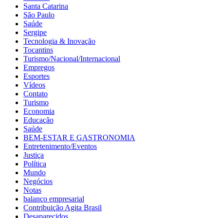
Santa Catarina
São Paulo
Saúde
Sergipe
Tecnologia & Inovação
Tocantins
Turismo/Nacional/Internacional
Empregos
Esportes
Vídeos
Contato
Turismo
Economia
Educação
Saúde
BEM-ESTAR E GASTRONOMIA
Entretenimento/Eventos
Justiça
Política
Mundo
Negócios
Notas
balanço empresarial
Contribuição Agita Brasil
Desaparecidos