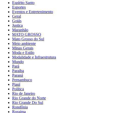
Espírito Santo
Esportes
Eventos e Entretenimento
Geral
Goiás
Justiça
Maranhão
MATO GROSSO
Mato Grosso do Sul
Meio ambiente
Minas Gerais
Moda e Estilo
Modalidade e Infraestrutura
Mundo
Pará
Paraíba
Paraná
Pernambuco
Piauí
Política
Rio de Janeiro
Rio Grande do Norte
Rio Grande Do Sul
Rondônia
Roraima