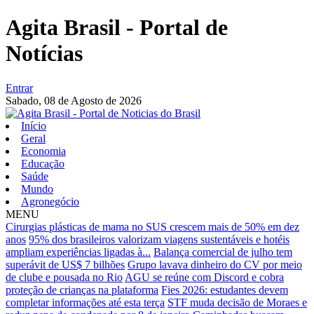
Agita Brasil - Portal de
Notícias
Entrar
Sabado,
08 de Agosto de 2026
Início
Geral
Economia
Educação
Saúde
Mundo
Agronegócio
MENU
Cirurgias plásticas de mama no SUS crescem mais de 50% em dez
anos
95% dos brasileiros valorizam viagens sustentáveis e hotéis
ampliam experiências ligadas à...
Balança comercial de julho tem
superávit de US$ 7 bilhões
Grupo lavava dinheiro do CV por meio
de clube e pousada no Rio
AGU se reúne com Discord e cobra
proteção de crianças na plataforma
Fies 2026: estudantes devem
completar informações até esta terça
STF muda decisão de Moraes e