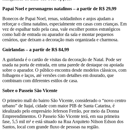
Papai Noel e personagens natalinos – a partir de R$ 29,99
Bonecos de Papai Noel, renas, soldadinhos e anjos ajudam a
reforçar o clima natalino, especialmente em casas com crianças. Em
vez de espalhar tudo pela casa, vale escolher pontos estratégicos
como hall de entrada ou aparador da sala e montar pequenos
cenários, que deixam a decoração mais organizada e charmosa.
Guirlandas – a partir de R$ 84,99
A guirlanda é o cartão de visitas da decoração de Natal. Pode ser
usada na porta de entrada, em uma parede de destaque ou apoiada
sobre o aparador. O público encontra desde modelos clássicos, com
folhagens e laços, até versões com detalhes em dourado, que
combinam com diferentes estilos de casa.
Sobre o Passeio São Vicente
O primeiro mall do bairro São Vicente, considerado o “novo centro
urbano” de Itajaí, cidade com maior PIB de Santa Catarina, é
idealizado pelo empresário Jeferson Ferrão, por meio da Donna
Empreendimento
s. O Passeio São Vicente terá, em sua primeira
fase, 5,5 mil m² e está situado na Rua Arquiteto Nilson Edson dos
Santos, local com grande fluxo de pessoas na região.