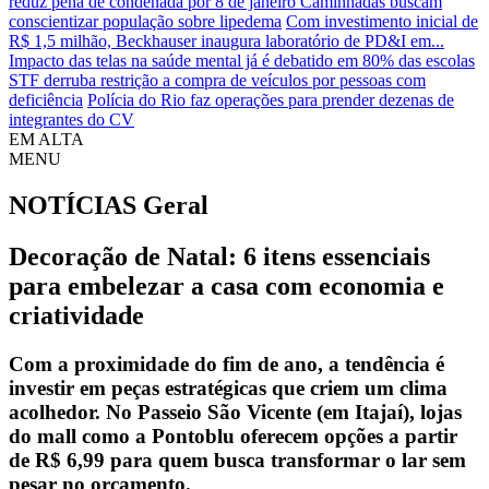
reduz pena de condenada por 8 de janeiro
Caminhadas buscam
conscientizar população sobre lipedema
Com investimento inicial de
R$ 1,5 milhão, Beckhauser inaugura laboratório de PD&I em...
Impacto das telas na saúde mental já é debatido em 80% das escolas
STF derruba restrição a compra de veículos por pessoas com
deficiência
Polícia do Rio faz operações para prender dezenas de
integrantes do CV
EM ALTA
MENU
NOTÍCIAS
Geral
Decoração de Natal: 6 itens essenciais
para embelezar a casa com economia e
criatividade
Com a proximidade do fim de ano, a tendência é
investir em peças estratégicas que criem um clima
acolhedor. No Passeio São Vicente (em Itajaí), lojas
do mall como a Pontoblu oferecem opções a partir
de R$ 6,99 para quem busca transformar o lar sem
pesar no orçamento.