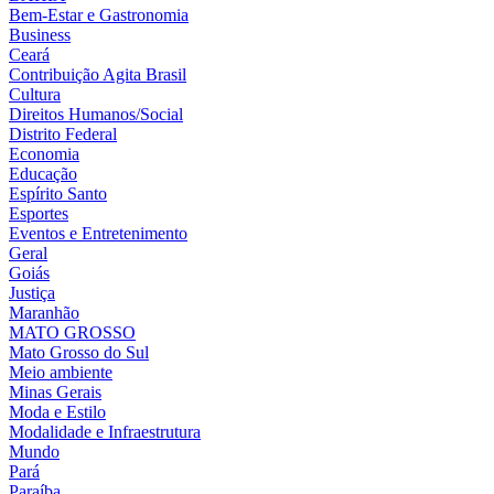
Bem-Estar e Gastronomia
Business
Ceará
Contribuição Agita Brasil
Cultura
Direitos Humanos/Social
Distrito Federal
Economia
Educação
Espírito Santo
Esportes
Eventos e Entretenimento
Geral
Goiás
Justiça
Maranhão
MATO GROSSO
Mato Grosso do Sul
Meio ambiente
Minas Gerais
Moda e Estilo
Modalidade e Infraestrutura
Mundo
Pará
Paraíba