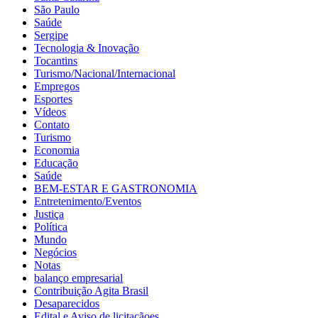
São Paulo
Saúde
Sergipe
Tecnologia & Inovação
Tocantins
Turismo/Nacional/Internacional
Empregos
Esportes
Vídeos
Contato
Turismo
Economia
Educação
Saúde
BEM-ESTAR E GASTRONOMIA
Entretenimento/Eventos
Justiça
Política
Mundo
Negócios
Notas
balanço empresarial
Contribuição Agita Brasil
Desaparecidos
Edital e Aviso de licitaçãoes