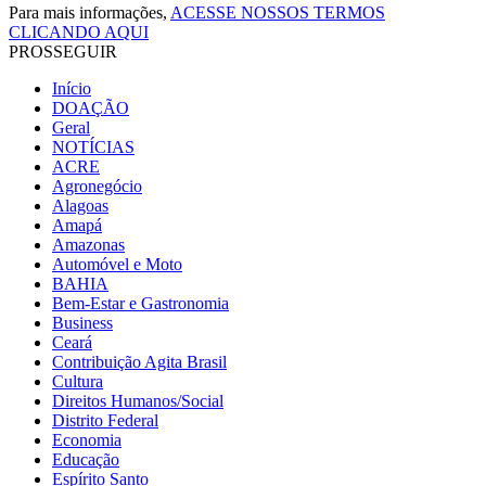
Para mais informações,
ACESSE NOSSOS TERMOS
CLICANDO AQUI
PROSSEGUIR
Início
DOAÇÃO
Geral
NOTÍCIAS
ACRE
Agronegócio
Alagoas
Amapá
Amazonas
Automóvel e Moto
BAHIA
Bem-Estar e Gastronomia
Business
Ceará
Contribuição Agita Brasil
Cultura
Direitos Humanos/Social
Distrito Federal
Economia
Educação
Espírito Santo