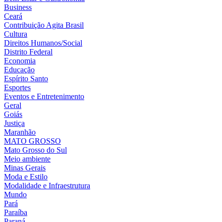
Business
Ceará
Contribuição Agita Brasil
Cultura
Direitos Humanos/Social
Distrito Federal
Economia
Educação
Espírito Santo
Esportes
Eventos e Entretenimento
Geral
Goiás
Justiça
Maranhão
MATO GROSSO
Mato Grosso do Sul
Meio ambiente
Minas Gerais
Moda e Estilo
Modalidade e Infraestrutura
Mundo
Pará
Paraíba
Paraná