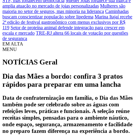
STF, mas fortalecem democracia
Mieller Joias fortalece sua marca e
amplia atuação no mercado de joias personalizadas
Mulheres são
maioria no setor de seguros, mas minoria na liderança
Caminhadas
buscam conscientizar população sobre lipedema
Marina Itajaí recebe
2ª edição de festival gastronômico com menus exclusivos por R$
119
Setor de proteína animal defende integração para crescer em
escala e mercado
TRE-RJ altera 66 locais de votação por questões
de segurança
EM ALTA
MENU
NOTÍCIAS
Geral
Dia das Mães a bordo: confira 3 pratos
rápidos para preparar em uma lancha
Data de confraternização em família, o Dia das Mães
também pode ser celebrado sobre as águas com
refeições leves, práticas e funcionais. A seleção reúne
receitas simples, pensadas para o ambiente náutico,
onde espaço, segurança, armazenamento e facilidade
no preparo fazem diferença na experiência a bordo.