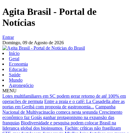
Agita Brasil - Portal de
Notícias
Entrar
Domingo,
09 de Agosto de 2026
Início
Geral
Economia
Educação
Saúde
Mundo
Agronegócio
MENU
Lotes multifamiliares em SC podem gerar retorno de até 100% em
operações de permuta
Entre a praia e o café: La Casadella abre as
portas em Geribá com proposta de gastronomia...
Campanha
Nacional de Multivacinação começa nesta segunda
Crescimento
econômico faz Goiás ganhar protagonismo na expansão das
franquias
Biodiversidade e pesquisa podem colocar Brasil na
liderança global dos bioinsumos
Fachin: críticas não fragilizam