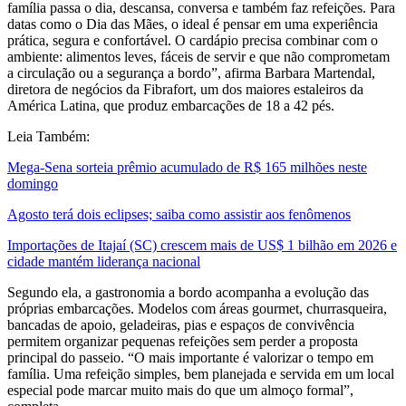
família passa o dia, descansa, conversa e também faz refeições. Para
datas como o Dia das Mães, o ideal é pensar em uma experiência
prática, segura e confortável. O cardápio precisa combinar com o
ambiente: alimentos leves, fáceis de servir e que não comprometam
a circulação ou a segurança a bordo”, afirma Barbara Martendal,
diretora de negócios da Fibrafort, um dos maiores estaleiros da
América Latina, que produz embarcações de 18 a 42 pés.
Leia Também:
Mega-Sena sorteia prêmio acumulado de R$ 165 milhões neste
domingo
Agosto terá dois eclipses; saiba como assistir aos fenômenos
Importações de Itajaí (SC) crescem mais de US$ 1 bilhão em 2026 e
cidade mantém liderança nacional
Segundo ela, a gastronomia a bordo acompanha a evolução das
próprias embarcações. Modelos com áreas gourmet, churrasqueira,
bancadas de apoio, geladeiras, pias e espaços de convivência
permitem organizar pequenas refeições sem perder a proposta
principal do passeio. “O mais importante é valorizar o tempo em
família. Uma refeição simples, bem planejada e servida em um local
especial pode marcar muito mais do que um almoço formal”,