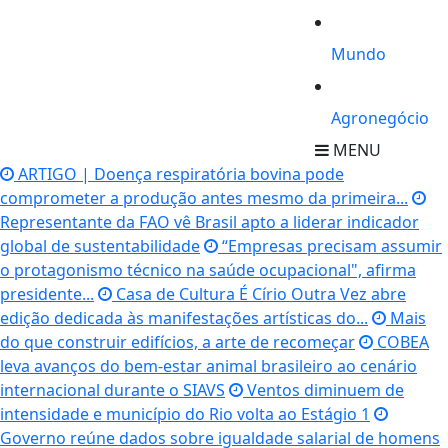
Mundo
Agronegócio
MENU
ARTIGO | Doença respiratória bovina pode
comprometer a produção antes mesmo da primeira...
Representante da FAO vê Brasil apto a liderar indicador
global de sustentabilidade
“Empresas precisam assumir
o protagonismo técnico na saúde ocupacional", afirma
presidente...
Casa de Cultura É Círio Outra Vez abre
edição dedicada às manifestações artísticas do...
Mais
do que construir edifícios, a arte de recomeçar
COBEA
leva avanços do bem-estar animal brasileiro ao cenário
internacional durante o SIAVS
Ventos diminuem de
intensidade e município do Rio volta ao Estágio 1
Governo reúne dados sobre igualdade salarial de homens