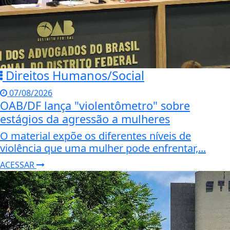
Direitos Humanos/Social
07/08/2026
OAB/DF lança "violentômetro" sobre
estágios da agressão a mulheres
O material expõe os diferentes níveis de
violência que uma mulher pode enfrentar,...
ACESSAR