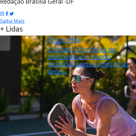
Redação Brasília Geral -DF
Saiba Mais
+ Lidas
Economia
Com até 120 milhões de
praticantes no mundo,
pickleball passa a integrar as
áreas...