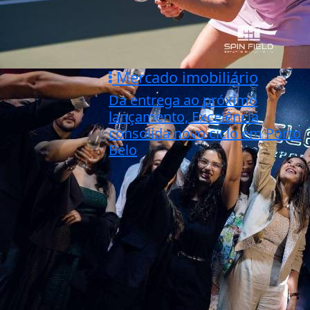
Mercado imobiliário
Da entrega ao próximo
lançamento, Excelência
consolida novo ciclo em Porto
Belo