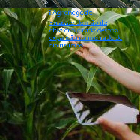
Agronegócio
Escassez de mão de
obra qualificada desafia
expansão do mercado de
bioinsumos