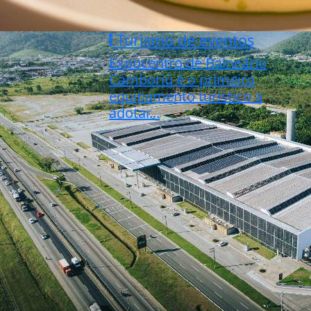
Turismo de eventos
Expocentro de Balneário
Camboriú é o primeiro
equipamento turístico a
adotar...