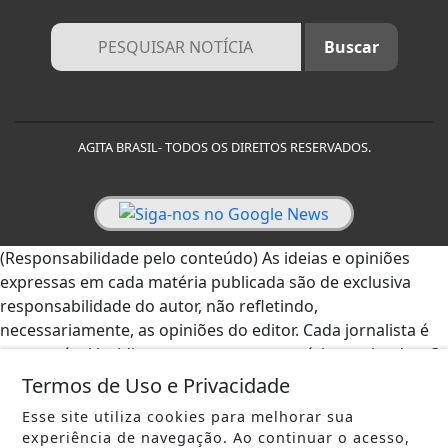
AGITA BRASIL- TODOS OS DIREITOS RESERVADOS.
(Responsabilidade pelo conteúdo) As ideias e opiniões
expressas em cada matéria publicada são de exclusiva
responsabilidade do autor, não refletindo,
necessariamente, as opiniões do editor. Cada jornalista é
responsável juridicamente por suas matérias assinadas. O
Editor se responsabiliza apenas pelas matérias assinadas
Termos de Uso e Privacidade
por ele. - AGITA BRASIL.
Esse site utiliza cookies para melhorar sua
experiência de navegação. Ao continuar o acesso,