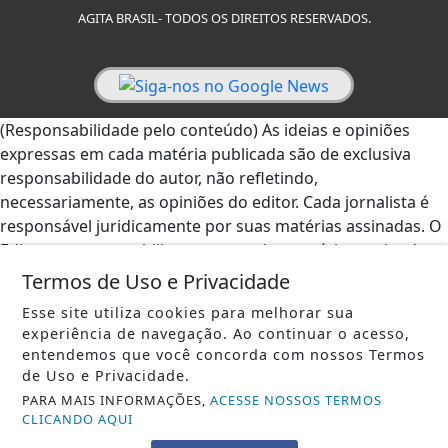
AGITA BRASIL- TODOS OS DIREITOS RESERVADOS.
(Responsabilidade pelo conteúdo) As ideias e opiniões
expressas em cada matéria publicada são de exclusiva
responsabilidade do autor, não refletindo,
necessariamente, as opiniões do editor. Cada jornalista é
responsável juridicamente por suas matérias assinadas. O
Editor se responsabiliza apenas pelas matérias assinadas
por ele. - AGITA BRASIL.
Termos de Uso e Privacidade
Esse site utiliza cookies para melhorar sua
experiência de navegação. Ao continuar o acesso,
entendemos que você concorda com nossos Termos
de Uso e Privacidade.
PARA MAIS INFORMAÇÕES,
ACESSE NOSSOS TERMOS
CLICANDO AQUI