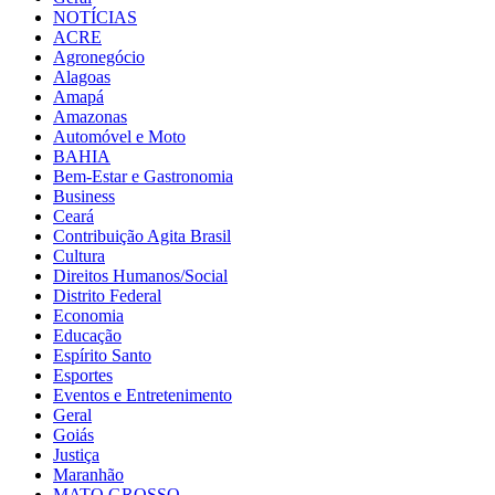
NOTÍCIAS
ACRE
Agronegócio
Alagoas
Amapá
Amazonas
Automóvel e Moto
BAHIA
Bem-Estar e Gastronomia
Business
Ceará
Contribuição Agita Brasil
Cultura
Direitos Humanos/Social
Distrito Federal
Economia
Educação
Espírito Santo
Esportes
Eventos e Entretenimento
Geral
Goiás
Justiça
Maranhão
MATO GROSSO