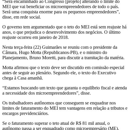
“Será encaminhado ao Congresso [projeto] alterando o limite do
MEI que vai beneficiar os microempreendedores de todo o país.
Será uma conquista enorme para os pequenos empreendedores”,
disse, em rede social.
O governo tem argumentado que o teto do MEI está sem reajuste há
anos, o que prejudica o desenvolvimento dos negócios. O último
reajuste ocorreu em janeiro de 2018.
Nesta terça-feira (22) Guimarães se reuniu com o presidente da
Câmara, Hugo Motta (Republicanos-PB), e o ministro do
Planejamento, Bruno Moretti, para discutir a tramitação da matéria.
Motta afirmou que o texto deve ser discutido em comissão especial
antes de seguir ao plenário. Segundo ele, o texto do Executivo
chega à Casa amanhã.
“Estamos buscando um texto que garanta o equilíbrio fiscal e atenda
a necessidade dos microempreendedores”, disse.
Os trabalhadores autônomos que conseguem se enquadrar nos
limites de faturamento do MEI tem vantagens em relação a tributos e
encargos previdenciários.
Se o faturamento superar o teto atual de R$ 81 mil anual, o
autônomo passa a ser enquadrado como microempresário (ME),