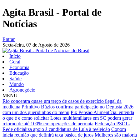
Agita Brasil - Portal de
Notícias
Entrar
Sexta-feira,
07 de Agosto de 2026
Início
Geral
Economia
Educação
Saúde
Mundo
Agronegócio
MENU
Rio concentra quase um terço de casos de exercício ilegal da
medicina
Primitivo Búzios confirma participação no Degusta 2026
com um dos queridinhos do menu
Pix Pensão Alimentícia: entenda
o que é e como solicitar
Lotes multifamiliares em SC podem gerar
retorno de até 100% em operações de permuta
Federação PSOL-
Rede oficializa apoio à candidatura de Lula à reeleição
Copom
inicia reunião que definirá taxa básica de juros
Mulheres são maioria