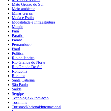
Mato Grosso do Sul
Meio ambiente
Minas Gerais
Moda e Estilo
Modalidade e Infraestrutura
Mundo
Pará
Paraíba
Paraná
Pernambuco
Piauí
Política
Rio de Janeiro
Rio Grande do Norte
Rio Grande Do Sul
Rondônia
Roraima
Santa Catarina
São Paulo
Saúde
Sergipe
Tecnologia & Inovação
Tocantins
Turismo/Nacional/Internacional