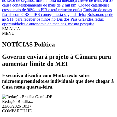
no setor de seguros, mas minoria na liderança
Greve de trens em SP
causa congestionamento de mais de 2 mil km
Cidade catarinense
cresce mais de 90% no PIB e terá primeiro outlet
Emissão de notas
fiscais com CBS e IBS começa nesta segunda-feira
Bolsonaro pede
ao STF para receber os filhos no Dia dos Pais
Gravidez reduz
oportunidades e autonomia de meninas, mostra pesquisa
EM ALTA
MENU
NOTÍCIAS
Política
Governo enviará projeto à Câmara para
aumentar limite do MEI
Executivo discutiu com Motta texto sobre
microempreendedores individuais que deve chegar à
Casa nesta quarta-feira.
Redação Brasília...
23/06/2026 10:37
COMPARTILHE