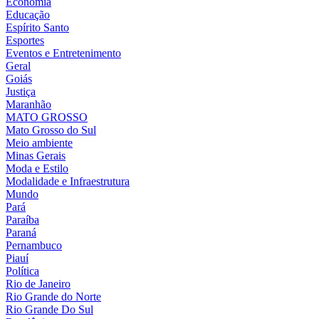
Economia
Educação
Espírito Santo
Esportes
Eventos e Entretenimento
Geral
Goiás
Justiça
Maranhão
MATO GROSSO
Mato Grosso do Sul
Meio ambiente
Minas Gerais
Moda e Estilo
Modalidade e Infraestrutura
Mundo
Pará
Paraíba
Paraná
Pernambuco
Piauí
Política
Rio de Janeiro
Rio Grande do Norte
Rio Grande Do Sul