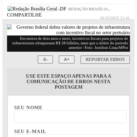
REDAÇÃO BRASÍLIA...
COMPARTILHE
18/10/2025 22:41
Em menos de dois anos e meio, incentivos fiscais para projetos de
infraestrutura ultrapassam R$ 28 bilhões, mais que o dobro do período
anterior - Foto: Jonilton Lima/MPor
A-
A+
REPORTAR ERROS
USE ESTE ESPAÇO APENAS PARA A
COMUNICAÇÃO DE ERROS NESTA
POSTAGEM
SEU NOME
SEU E-MAIL