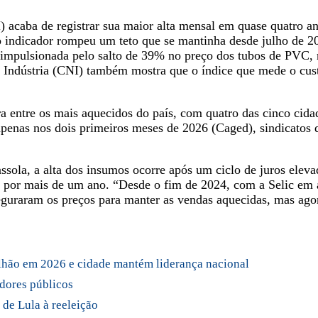
caba de registrar sua maior alta mensal em quase quatro ano
o indicador rompeu um teto que se mantinha desde julho de 2
impulsionada pelo salto de 39% no preço dos tubos de PVC, 
 Indústria (CNI) também mostra que o índice que mede o cus
a entre os mais aquecidos do país, com quatro das cinco cida
apenas nos dois primeiros meses de 2026 (Caged), sindicatos 
ssola, a alta dos insumos ocorre após um ciclo de juros elev
 por mais de um ano. “Desde o fim de 2024, com a Selic em a
seguraram os preços para manter as vendas aquecidas, mas agor
ilhão em 2026 e cidade mantém liderança nacional
idores públicos
de Lula à reeleição