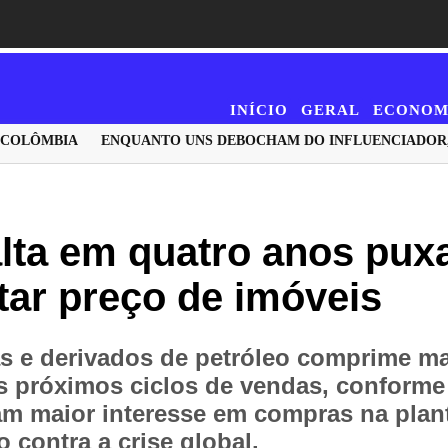
INÍCIO
GERAL
ECONOM
OLÔMBIA
ENQUANTO UNS DEBOCHAM DO INFLUENCIADOR, O ME
alta em quatro anos pux
ar preço de imóveis
s e derivados de petróleo comprime ma
s próximos ciclos de vendas, conforme 
zam maior interesse em compras na plant
contra a crise global.