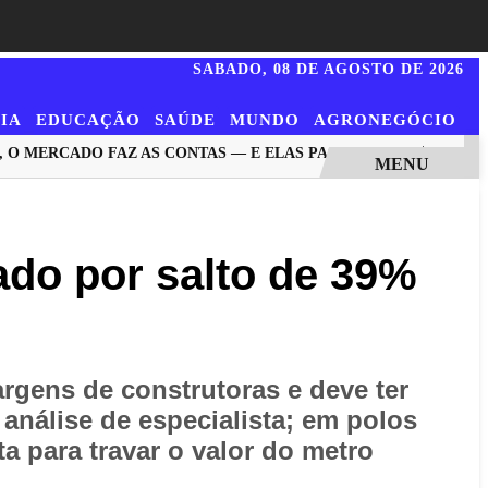
SABADO,
08 DE AGOSTO DE 2026
IA
EDUCAÇÃO
SAÚDE
MUNDO
AGRONEGÓCIO
RCADO FAZ AS CONTAS — E ELAS PASSAM DE US$ 44...
LID
MENU
ado por salto de 39%
rgens de construtoras e deve ter
análise de especialista; em polos
a para travar o valor do metro