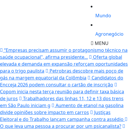
Mundo
Agronegócio
MENU
“Empresas precisam assumir o protagonismo técnico na
saúde ocupacional", afirma presidente...
Oferta global
elevada e demanda em expansão reforçam oportunidades
para o trigo paulista
Petrobras descobre mais poço de
gás na margem equatorial da Colômbia
Candidatos do
Encceja 2026 podem consultar o cartão de inscrição
Copom inicia nesta terça reunião para definir taxa básica
de juros
Trabalhadores das linhas 11, 12 e 13 dos trens
em São Paulo iniciam g
Aumento de etanol na gasolina
divide opiniões sobre impacto em carros
Justiças
Eleitoral e do Trabalho lançam campanha contra assédio
O que leva uma pessoa a procurar por um psicanalista?