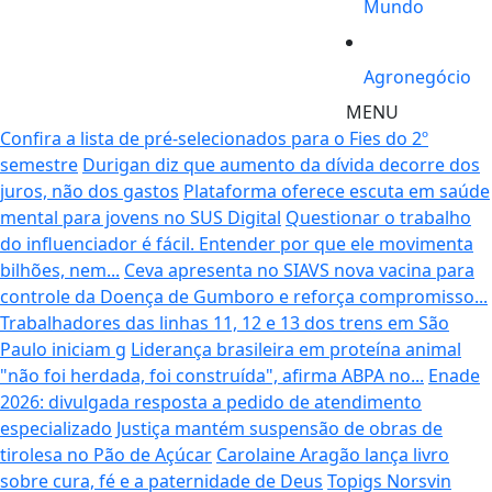
Mundo
Agronegócio
MENU
Confira a lista de pré-selecionados para o Fies do 2º
semestre
Durigan diz que aumento da dívida decorre dos
juros, não dos gastos
Plataforma oferece escuta em saúde
mental para jovens no SUS Digital
Questionar o trabalho
do influenciador é fácil. Entender por que ele movimenta
bilhões, nem...
Ceva apresenta no SIAVS nova vacina para
controle da Doença de Gumboro e reforça compromisso...
Trabalhadores das linhas 11, 12 e 13 dos trens em São
Paulo iniciam g
Liderança brasileira em proteína animal
"não foi herdada, foi construída", afirma ABPA no...
Enade
2026: divulgada resposta a pedido de atendimento
especializado
Justiça mantém suspensão de obras de
tirolesa no Pão de Açúcar
Carolaine Aragão lança livro
sobre cura, fé e a paternidade de Deus
Topigs Norsvin