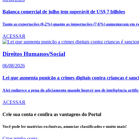
Balança comercial de julho tem superávit de US$ 7 bilhões
Tanto as exportações (6,2%) quanto as importações (7,6%) aumentaram em re
ACESSAR
Direitos Humanos/Social
06/08/2026
Lei que aumenta punição a crimes digitais contra crianças é san
A lei endurece a pena do aliciamento quando houver uso de inteligência artifici
ACESSAR
Crie sua conta e confira as vantagens do Portal
Você pode ler matérias exclusivas, anunciar classificados e muito mais!
Criar minha conta