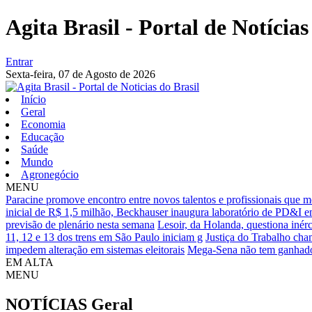
Agita Brasil - Portal de Notícias
Entrar
Sexta-feira,
07 de Agosto de 2026
Início
Geral
Economia
Educação
Saúde
Mundo
Agronegócio
MENU
Paracine promove encontro entre novos talentos e profissionais que 
inicial de R$ 1,5 milhão, Beckhauser inaugura laboratório de PD&I e
previsão de plenário nesta semana
Lesoir, da Holanda, questiona inér
11, 12 e 13 dos trens em São Paulo iniciam g
Justiça do Trabalho cham
impedem alteração em sistemas eleitorais
Mega-Sena não tem ganhado
EM ALTA
MENU
NOTÍCIAS
Geral