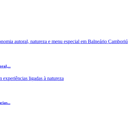
al,...
ias...