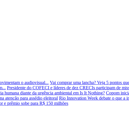
movimentam o audiovisual...
Vai comprar uma lancha? Veja 5 pontos que 
m...
Presidente do COFECI e líderes de dez CRECIs participam de missã
cia humana diante da urgência ambiental em Is It Nothing?
Copom inicia
a atenção para assédio eleitoral
Rio Innovation Week debate o que a inte
r e prêmio sobe para R$ 150 milhões