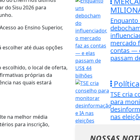
MERCA
ão do Enem nos últimos
ar do Sisu 2026 para
MILION
junho.
Enquanto
debocham
Acesso ao Ensino Superior,
influencia
mercado f
á escolher até duas opções
contas — 
passam de
escolhido, o local de oferta,
afirmativas próprias da
Política
ência nas quais estará
TSE cria 
para moni
desinform
nas eleiçõ
lte na melhor média
érios para inscrição,
NOSSAS NOT