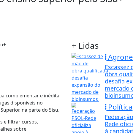
+ Lidas
Agrone
Escassez 
obra quali
desafia e
mercado 
bioinsum
apa complementar e inédita
agas disponíveis no
Política
uperior, na parte do Sisu.
Federação
e filtrar cursos,
Rede ofici
talhes sobre
à candidat