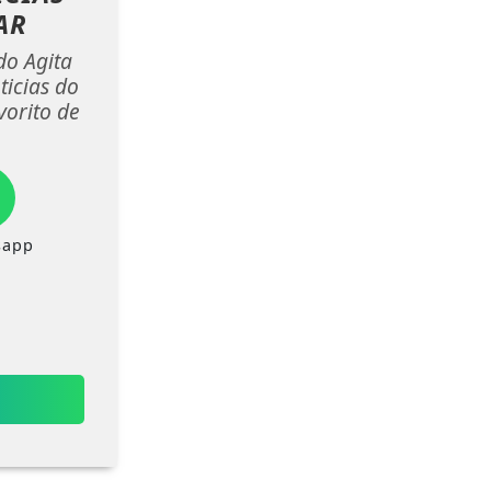
AR
do Agita
ticias do
vorito de
.
sapp