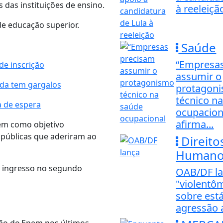
 das instituições de ensino.
à reeleiçã
de educação superior.
Saúde
“Empresa
de inscrição
assumir o
nda tem gargalos
protagon
técnico n
a de espera
ocupacion
afirma...
tem como objetivo
 públicas que aderiram ao
Direito
Humanos
ra ingresso no segundo
OAB/DF l
"violentô
sobre est
agressão 