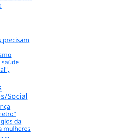
o
s precisam
ismo
a saúde
al",
s
/Social
ança
metro"
ágios da
a mulheres