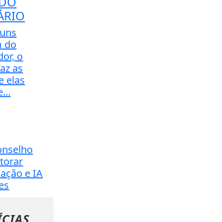
DO
ÁRIO
 uns
 do
dor, o
az as
e elas
...
conselho
torar
ação e IA
es
ÍCIAS