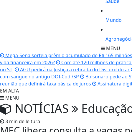
Saúde
Mundo
Agronegóci
MENU
Mega-Sena sorteia prêmio acumulado de R$ 165 milhõe
vida financeira em 2026?
Com até 120 milhões de praticant
no STJ
AGU pedirá na Justiça a retirada do Discord do ar
com sangue no antigo DOI-Codi/SP
Bolsonaro pede ao ST
reunião que definirá taxa básica de juros
Assinatura digi
EM ALTA
MENU
NOTÍCIAS
Educaçã
3 min de leitura
MEC libera consulta a vagas n