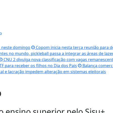
o
s neste domingo
Copom inicia nesta terça reunião para de
es no mundo, pickleball passa a integrar as áreas de lazer.
CNU 2 divulga nova classificação com vagas remanescente
F para receber os filhos no Dia dos Pais
Balança comercia
tal e lacração impedem alteração em sistemas eleitorais
o
o ensino superior pelo Sisu+