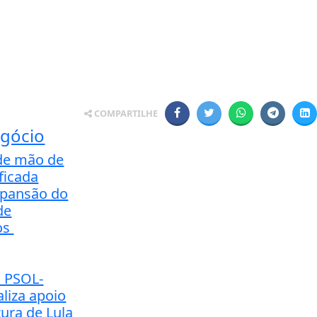
COMPARTILHE
gócio
de mão de
ficada
xpansão do
de
os
 PSOL-
aliza apoio
ura de Lula