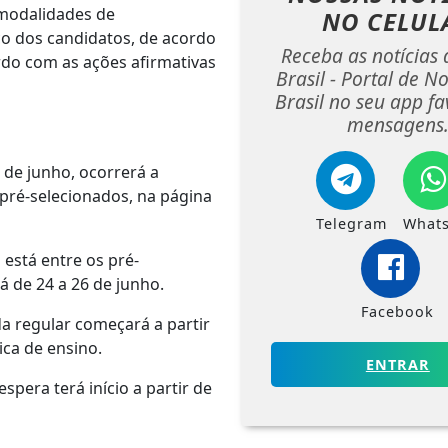
 modalidades de
NO CELUL
co dos candidatos, de acordo
Receba as notícias 
rdo com as ações afirmativas
Brasil - Portal de No
Brasil no seu app fa
mensagens
4 de junho, ocorrerá a
pré-selecionados, na página
Telegram
What
 está entre os pré-
á de 24 a 26 de junho.
Facebook
a regular começará a partir
ica de ensino.
ENTRAR
spera terá início a partir de