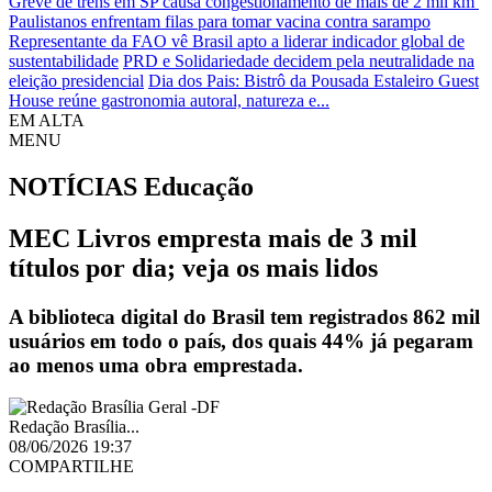
Greve de trens em SP causa congestionamento de mais de 2 mil km
Paulistanos enfrentam filas para tomar vacina contra sarampo
Representante da FAO vê Brasil apto a liderar indicador global de
sustentabilidade
PRD e Solidariedade decidem pela neutralidade na
eleição presidencial
Dia dos Pais: Bistrô da Pousada Estaleiro Guest
House reúne gastronomia autoral, natureza e...
EM ALTA
MENU
NOTÍCIAS
Educação
MEC Livros empresta mais de 3 mil
títulos por dia; veja os mais lidos
A biblioteca digital do Brasil tem registrados 862 mil
usuários em todo o país, dos quais 44% já pegaram
ao menos uma obra emprestada.
Redação Brasília...
08/06/2026 19:37
COMPARTILHE