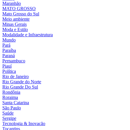
Maranhão
MATO GROSSO
Mato Grosso do Sul
Meio ambiente
Minas Gerais
Moda e Estilo
Modalidade e Infraestrutura
Mundo
Pará
Paraíba
Paraná
Pernambuco
Piauí
Política
Rio de Janeiro
Rio Grande do Norte
Rio Grande Do Sul
Rondônia
Roraima
Santa Catarina
São Paulo
Saúde
Sergipe
Tecnologia & Inovação
Tocantins