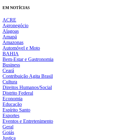
EM NOTÍCIAS
ACRE
Agronegócio
Alagoas
Amapá
Amazonas
Automóvel e Moto
BAHIA
Bem-Estar e Gastronomia
Business
Ceará
Contribuição Agita Brasil
Cultura
Direitos Humanos/Social
Distrito Federal
Economia
Educação
Espírito Santo
Esportes
Eventos e Entretenimento
Geral
Goiás
Justiça