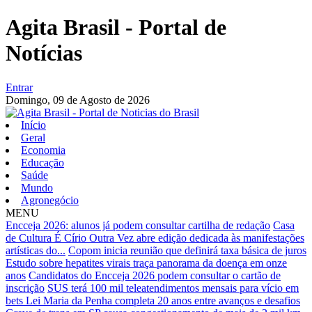
Agita Brasil - Portal de
Notícias
Entrar
Domingo,
09 de Agosto de 2026
Início
Geral
Economia
Educação
Saúde
Mundo
Agronegócio
MENU
Encceja 2026: alunos já podem consultar cartilha de redação
Casa
de Cultura É Círio Outra Vez abre edição dedicada às manifestações
artísticas do...
Copom inicia reunião que definirá taxa básica de juros
Estudo sobre hepatites virais traça panorama da doença em onze
anos
Candidatos do Encceja 2026 podem consultar o cartão de
inscrição
SUS terá 100 mil teleatendimentos mensais para vício em
bets
Lei Maria da Penha completa 20 anos entre avanços e desafios