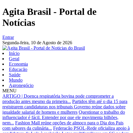
Agita Brasil - Portal de
Notícias
Entrar
Segunda-feira,
10 de Agosto de 2026
Início
Geral
Economia
Educação
Saúde
Mundo
Agronegócio
MENU
ARTIGO | Doença respiratória bovina pode comprometer a
produção antes mesmo da primeira...
Partidos têm até o dia 15 para
registrarem candidaturas nos tribunais
Governo reúne dados sobre
igualdade salarial de homens e mulheres
Questionar o trabalho do
influenciador é fácil. Entender por que ele movimenta bilhões,
nem...
Fashion Mall reúne opções de almoço para o Dia dos Pais
com sabores da culinária...
Federação PSOL-Rede oficializa apoio à