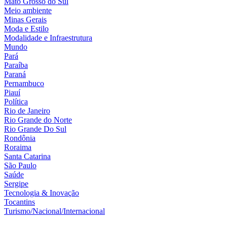
Mato Grosso do Sul
Meio ambiente
Minas Gerais
Moda e Estilo
Modalidade e Infraestrutura
Mundo
Pará
Paraíba
Paraná
Pernambuco
Piauí
Política
Rio de Janeiro
Rio Grande do Norte
Rio Grande Do Sul
Rondônia
Roraima
Santa Catarina
São Paulo
Saúde
Sergipe
Tecnologia & Inovação
Tocantins
Turismo/Nacional/Internacional