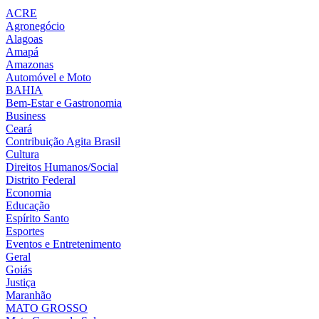
ACRE
Agronegócio
Alagoas
Amapá
Amazonas
Automóvel e Moto
BAHIA
Bem-Estar e Gastronomia
Business
Ceará
Contribuição Agita Brasil
Cultura
Direitos Humanos/Social
Distrito Federal
Economia
Educação
Espírito Santo
Esportes
Eventos e Entretenimento
Geral
Goiás
Justiça
Maranhão
MATO GROSSO