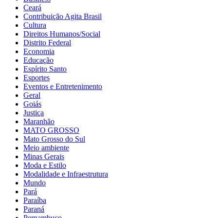
Ceará
Contribuição Agita Brasil
Cultura
Direitos Humanos/Social
Distrito Federal
Economia
Educação
Espírito Santo
Esportes
Eventos e Entretenimento
Geral
Goiás
Justiça
Maranhão
MATO GROSSO
Mato Grosso do Sul
Meio ambiente
Minas Gerais
Moda e Estilo
Modalidade e Infraestrutura
Mundo
Pará
Paraíba
Paraná
Pernambuco