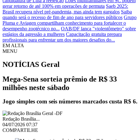
candidatura de Lula à reeleição
Lotes multifamiliares em SC podem
gerar retorno de até 100% em operações de permuta
Saeb 2025:
Brasil recupera nível pré-pandemia, mas ainda tem gargalos
Saiba
quando será o recesso de fim de ano para servidores públicos
Grupo
Pluma e Aviagen compartilham conhecimento para fortalecer o
desempenho zootécnico no...
OAB/DF lança "violentômetro" sobre
estágios da agressão a mulheres
Capacitação gratuita prepara
profissionais para enfrentar um dos maiores desafios do...
EM ALTA
MENU
NOTÍCIAS
Geral
Mega-Sena sorteia prêmio de R$ 33
milhões neste sábado
Jogo simples com seis números marcados custa R$ 6.
Redação Brasília...
04/07/2026 07:37
COMPARTILHE