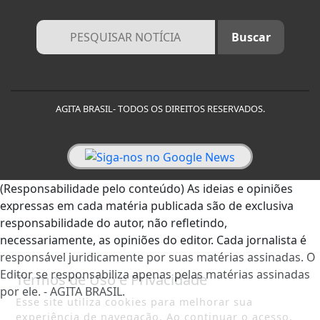
AGITA BRASIL- TODOS OS DIREITOS RESERVADOS.
(Responsabilidade pelo conteúdo) As ideias e opiniões
expressas em cada matéria publicada são de exclusiva
responsabilidade do autor, não refletindo,
necessariamente, as opiniões do editor. Cada jornalista é
responsável juridicamente por suas matérias assinadas. O
Editor se responsabiliza apenas pelas matérias assinadas
Termos de Uso e Privacidade
por ele. - AGITA BRASIL.
Esse site utiliza cookies para melhorar sua
experiência de navegação. Ao continuar o acesso,