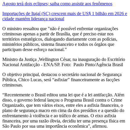
Agosto terá dois eclipses; saiba como assistir aos fenômenos
Importações de Itajaí (SC) crescem mais de US$ 1 bilhão em 2026 e
cidade mantém liderança nacional
O ministro ressaltou que "não é possível enfrentar organizações
criminosas apenas a partir de Brasília, que é preciso estar nos
territórios estratégicos, dialogando diariamente com as polícias,
ministérios públicos, sistema financeiro e todos os órgãos que
participam desse esforço nacional.”
Ministro da Justiça ,Wellington César, na inauguração do Escritório
Nacional Antifacção - ENA/SP. Foto: Paulo Pinto/Agência Brasil
O objetivo principal, destacou o secretário nacional de Segurança
Pública, Chico Lucas, será “asfixiar” financeiramente as facções
criminosas.
“Recentemente o Brasil editou uma lei que é a lei antifacção. Além
disso, o governo federal lançou o Programa Brasil contra o Crime
Organizado, que tem vários eixos, entre eles a asfixia financeira, o
plano de segurança macro em cima da dos presídios e a questão do
enfrentamento à violência e ao tráfico de armas. O eixo asfixia
financeira, por uma razão óbvia, decidiu ter uma presença física em
São Paulo por sua uma importância econômica”, afirmou.