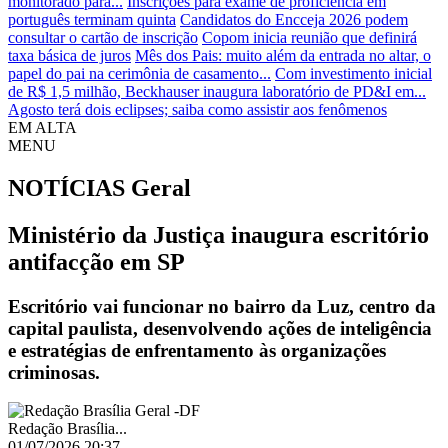
monitorado para...
Inscrições para exame de proficiência em
português terminam quinta
Candidatos do Encceja 2026 podem
consultar o cartão de inscrição
Copom inicia reunião que definirá
taxa básica de juros
Mês dos Pais: muito além da entrada no altar, o
papel do pai na cerimônia de casamento...
Com investimento inicial
de R$ 1,5 milhão, Beckhauser inaugura laboratório de PD&I em...
Agosto terá dois eclipses; saiba como assistir aos fenômenos
EM ALTA
MENU
NOTÍCIAS
Geral
Ministério da Justiça inaugura escritório
antifacção em SP
Escritório vai funcionar no bairro da Luz, centro da
capital paulista, desenvolvendo ações de inteligência
e estratégias de enfrentamento às organizações
criminosas.
Redação Brasília...
01/07/2026 20:37