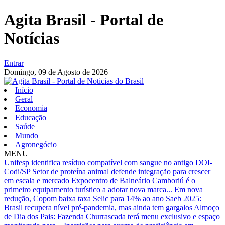
Agita Brasil - Portal de
Notícias
Entrar
Domingo,
09 de Agosto de 2026
Início
Geral
Economia
Educação
Saúde
Mundo
Agronegócio
MENU
Unifesp identifica resíduo compatível com sangue no antigo DOI-
Codi/SP
Setor de proteína animal defende integração para crescer
em escala e mercado
Expocentro de Balneário Camboriú é o
primeiro equipamento turístico a adotar nova marca...
Em nova
redução, Copom baixa taxa Selic para 14% ao ano
Saeb 2025:
Brasil recupera nível pré-pandemia, mas ainda tem gargalos
Almoço
de Dia dos Pais: Fazenda Churrascada terá menu exclusivo e espaço