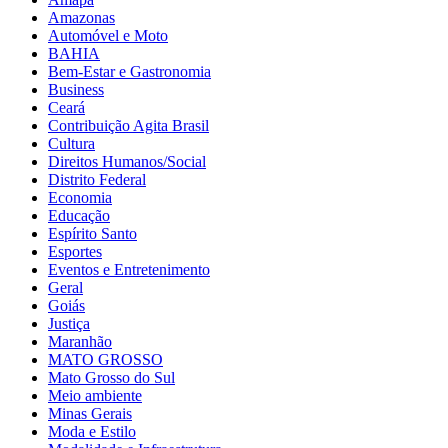
Amazonas
Automóvel e Moto
BAHIA
Bem-Estar e Gastronomia
Business
Ceará
Contribuição Agita Brasil
Cultura
Direitos Humanos/Social
Distrito Federal
Economia
Educação
Espírito Santo
Esportes
Eventos e Entretenimento
Geral
Goiás
Justiça
Maranhão
MATO GROSSO
Mato Grosso do Sul
Meio ambiente
Minas Gerais
Moda e Estilo