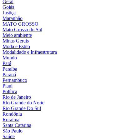
Geral
Goiás
Justiça
Maranhão
MATO GROSSO
Mato Grosso do Sul
Meio ambiente
Minas Gerais
Moda e Estilo
Modalidade e Infraestrutura
Mundo
Pará
Paraíba
Paraná
Pernambuco
Piauí
Política
Rio de Janeiro
Rio Grande do Norte
Rio Grande Do Sul
Rondônia
Roraima
Santa Catarina
São Paulo
Saúde