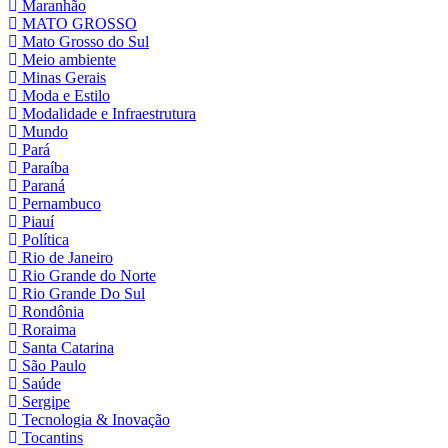
Maranhão
MATO GROSSO
Mato Grosso do Sul
Meio ambiente
Minas Gerais
Moda e Estilo
Modalidade e Infraestrutura
Mundo
Pará
Paraíba
Paraná
Pernambuco
Piauí
Política
Rio de Janeiro
Rio Grande do Norte
Rio Grande Do Sul
Rondônia
Roraima
Santa Catarina
São Paulo
Saúde
Sergipe
Tecnologia & Inovação
Tocantins