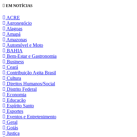
EM NOTÍCIAS
ACRE
Agronegócio
Alagoas
Amapá
Amazonas
Automóvel e Moto
BAHIA
Bem-Estar e Gastronomia
Business
Ceará
Contribuição Agita Brasil
Cultura
Direitos Humanos/Social
Distrito Federal
Economia
Educação
Espírito Santo
Esportes
Eventos e Entretenimento
Geral
Goiás
Justiça