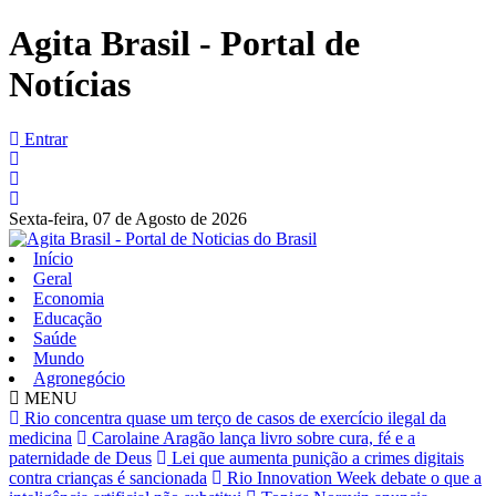
Agita Brasil - Portal de
Notícias
Entrar
Sexta-feira,
07 de Agosto de 2026
Início
Geral
Economia
Educação
Saúde
Mundo
Agronegócio
MENU
Rio concentra quase um terço de casos de exercício ilegal da
medicina
Carolaine Aragão lança livro sobre cura, fé e a
paternidade de Deus
Lei que aumenta punição a crimes digitais
contra crianças é sancionada
Rio Innovation Week debate o que a