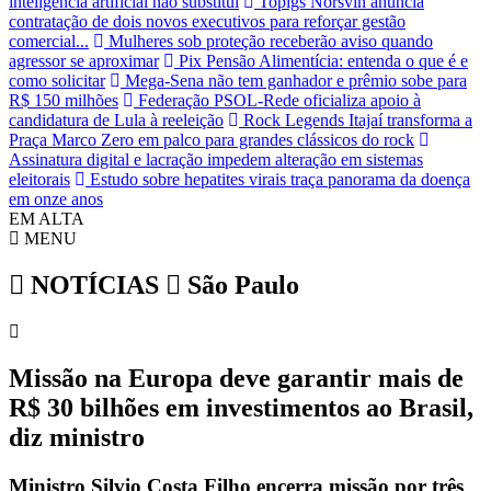
inteligência artificial não substitui
Topigs Norsvin anuncia
contratação de dois novos executivos para reforçar gestão
comercial...
Mulheres sob proteção receberão aviso quando
agressor se aproximar
Pix Pensão Alimentícia: entenda o que é e
como solicitar
Mega-Sena não tem ganhador e prêmio sobe para
R$ 150 milhões
Federação PSOL-Rede oficializa apoio à
candidatura de Lula à reeleição
Rock Legends Itajaí transforma a
Praça Marco Zero em palco para grandes clássicos do rock
Assinatura digital e lacração impedem alteração em sistemas
eleitorais
Estudo sobre hepatites virais traça panorama da doença
em onze anos
EM ALTA
MENU
NOTÍCIAS
São Paulo
Missão na Europa deve garantir mais de
R$ 30 bilhões em investimentos ao Brasil,
diz ministro
Ministro Silvio Costa Filho encerra missão por três