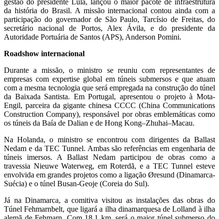
gestão do presidente Lula, lançou o maior pacote de infraestrutura
da história do Brasil. A missão internacional contou ainda com a
participação do governador de São Paulo, Tarcísio de Freitas, do
secretário nacional de Portos, Alex Ávila, e do presidente da
Autoridade Portuária de Santos (APS), Anderson Pomini.
Roadshow internacional
Durante a missão, o ministro se reuniu com representantes de
empresas com expertise global em túneis submersos e que atuam
com a mesma tecnologia que será empregada na construção do túnel
da Baixada Santista. Em Portugal, apresentou o projeto à Mota-
Engil, parceira da gigante chinesa CCCC (China Communications
Construction Company), responsável por obras emblemáticas como
os túneis da Baía de Dalian e de Hong Kong–Zhuhai–Macau.
Na Holanda, o ministro se encontrou com dirigentes da Ballast
Nedam e da TEC Tunnel. Ambas são referências em engenharia de
túneis imersos. A Ballast Nedam participou de obras como a
travessia Nieuwe Waterweg, em Roterdã, e a TEC Tunnel esteve
envolvida em grandes projetos como a ligação Øresund (Dinamarca-
Suécia) e o túnel Busan-Geoje (Coreia do Sul).
Já na Dinamarca, a comitiva visitou as instalações das obras do
Túnel Fehmarnbelt, que ligará a ilha dinamarquesa de Lolland à ilha
alemã de Fehmarn. Com 18,1 km, será o maior túnel submerso do