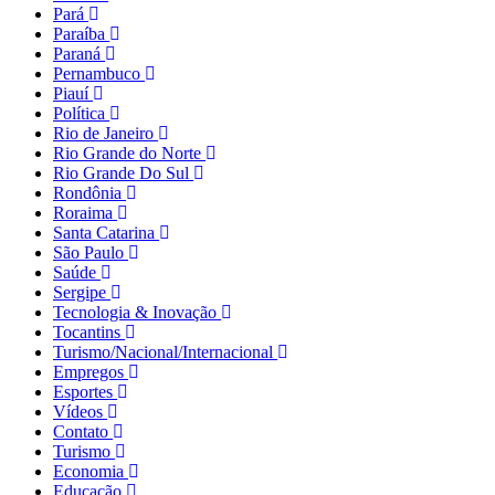
Pará
Paraíba
Paraná
Pernambuco
Piauí
Política
Rio de Janeiro
Rio Grande do Norte
Rio Grande Do Sul
Rondônia
Roraima
Santa Catarina
São Paulo
Saúde
Sergipe
Tecnologia & Inovação
Tocantins
Turismo/Nacional/Internacional
Empregos
Esportes
Vídeos
Contato
Turismo
Economia
Educação