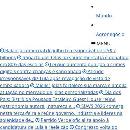
Mundo
Agronegócio
MENU
Balança comercial de julho tem superávit de US$ 7
bilhões
Impacto das telas na saúde mental já é debatido
em 80% das escolas
Lei que aumenta punição a crimes
digitais contra crianças é sancionada
Atitude
irresponsável, diz Lula após revogação de visto de
embaixadora
Mieller Joias fortalece sua marca e amplia
atuação no mercado de joias personalizadas
Dia dos
Pais: Bistrô da Pousada Estaleiro Guest House reúne
gastronomia autoral, natureza e...
SIAVS 2026 começa
nesta terça-feira e reúne governo, indústria e líderes na
solenidade de...
Partido Verde oficializa apoio à
candidatura de Lula à reeleição
Congresso volta do