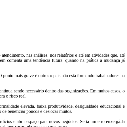
o atendimento, nas análises, nos relatórios e até em atividades que, até
uem comenta uma tendência futura, quando na prática a mudança já
O ponto mais grave é outro: o país não está formando trabalhadores na
continua sendo necessário dentro das organizações. Em muitos casos, o
a o risco real.
ormalidade elevada, baixa produtividade, desigualdade educacional e
o de beneficiar poucos e deslocar muitos.
rdícios e abrir espaço para novos negócios. Seria um erro enxergá-la
 alguns casos, ela apenas o escancara.