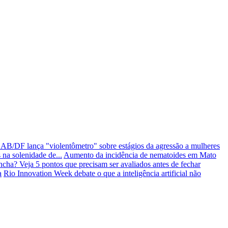
AB/DF lança "violentômetro" sobre estágios da agressão a mulheres
 na solenidade de...
Aumento da incidência de nematoides em Mato
cha? Veja 5 pontos que precisam ser avaliados antes de fechar
a
Rio Innovation Week debate o que a inteligência artificial não