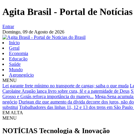
Agita Brasil - Portal de Notícias
Entrar
Domingo,
09 de Agosto de 2026
Início
Geral
Economia
Educação
Saúde
Mundo
Agronegócio
MENU
Lei garante frete mínimo no transporte de cargas; saiba o que muda
Le
Carolaine Aragão lança livro sobre cura, fé e a paternidade de Deus
S
Grosso e Goiás reforça importância do manejo...
Mega-Sena acumula p
negócio
Durigan diz que aumento da dívida decorre dos juros, não do
substitui
Trabalhadores das linhas 11, 12 e 13 dos trens em São Paulo
EM ALTA
MENU
NOTÍCIAS
Tecnologia & Inovação