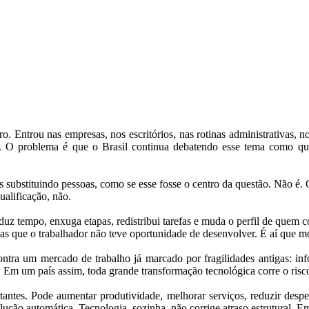
iro. Entrou nas empresas, nos escritórios, nas rotinas administrativas, n
ria. O problema é que o Brasil continua debatendo esse tema como q
 substituindo pessoas, como se esse fosse o centro da questão. Não é. 
ualificação, não.
duz tempo, enxuga etapas, redistribui tarefas e muda o perfil de quem 
 que o trabalhador não teve oportunidade de desenvolver. É aí que mor
ontra um mercado de trabalho já marcado por fragilidades antigas: inf
. Em um país assim, toda grande transformação tecnológica corre o risc
rtantes. Pode aumentar produtividade, melhorar serviços, reduzir despe
ão automática. Tecnologia, sozinha, não corrige atraso estrutural. Em