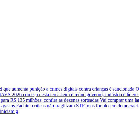
i que aumenta punição a crimes digitais contra crianças é sancionada
O
IAVS 2026 começa nesta terça-feira e reúne governo, indústria e líderes
ara R$ 135 milhões; confira as dezenas sorteadas
Vai comprar uma lan
s gastos
Fachin: críticas não fragilizam STF, mas fortalecem democraci
 iniciam g