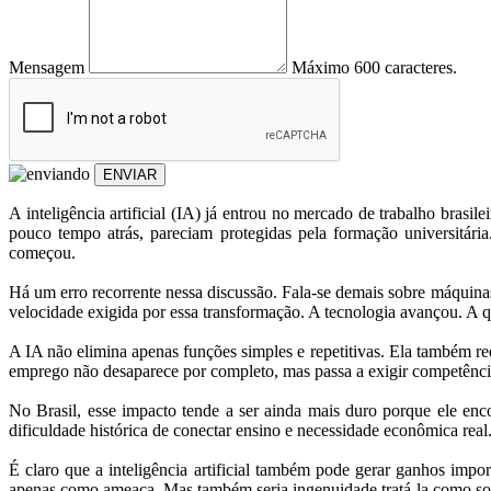
Mensagem
Máximo 600 caracteres.
ENVIAR
A inteligência artificial (IA) já entrou no mercado de trabalho brasile
pouco tempo atrás, pareciam protegidas pela formação universitá
começou.
Há um erro recorrente nessa discussão. Fala-se demais sobre máquinas
velocidade exigida por essa transformação. A tecnologia avançou. A q
A IA não elimina apenas funções simples e repetitivas. Ela também re
emprego não desaparece por completo, mas passa a exigir competências
No Brasil, esse impacto tende a ser ainda mais duro porque ele enc
dificuldade histórica de conectar ensino e necessidade econômica real
É claro que a inteligência artificial também pode gerar ganhos impo
apenas como ameaça. Mas também seria ingenuidade tratá-la como soluç