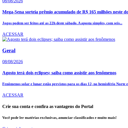
08/08/2026
Mega-Sena sorteia prêmio acumulado de R$ 165 milhões neste d
Jogos podem ser feitos até as 22h deste sábado. A aposta simples, com seis...
ACESSAR
Geral
08/08/2026
Agosto terá dois eclipses; saiba como assistir aos fenômenos
Fenômenos solar e lunar estão previstos para os dias 12, no hemisfério Norte e.
ACESSAR
Crie sua conta e confira as vantagens do Portal
Você pode ler matérias exclusivas, anunciar classificados e muito mais!