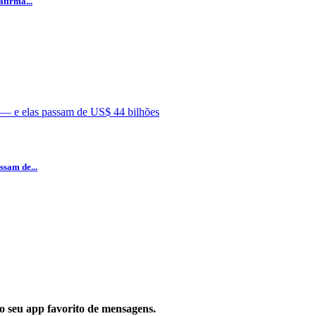
firma...
ssam de...
 no seu app favorito de mensagens.