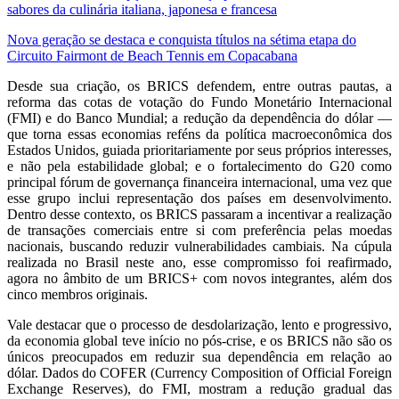
sabores da culinária italiana, japonesa e francesa
Nova geração se destaca e conquista títulos na sétima etapa do
Circuito Fairmont de Beach Tennis em Copacabana
Desde sua criação, os BRICS defendem, entre outras pautas, a
reforma das cotas de votação do Fundo Monetário Internacional
(FMI) e do Banco Mundial; a redução da dependência do dólar —
que torna essas economias reféns da política macroeconômica dos
Estados Unidos, guiada prioritariamente por seus próprios interesses,
e não pela estabilidade global; e o fortalecimento do G20 como
principal fórum de governança financeira internacional, uma vez que
esse grupo inclui representação dos países em desenvolvimento.
Dentro desse contexto, os BRICS passaram a incentivar a realização
de transações comerciais entre si com preferência pelas moedas
nacionais, buscando reduzir vulnerabilidades cambiais. Na cúpula
realizada no Brasil neste ano, esse compromisso foi reafirmado,
agora no âmbito de um BRICS+ com novos integrantes, além dos
cinco membros originais.
Vale destacar que o processo de desdolarização, lento e progressivo,
da economia global teve início no pós-crise, e os BRICS não são os
únicos preocupados em reduzir sua dependência em relação ao
dólar. Dados do COFER (Currency Composition of Official Foreign
Exchange Reserves), do FMI, mostram a redução gradual das