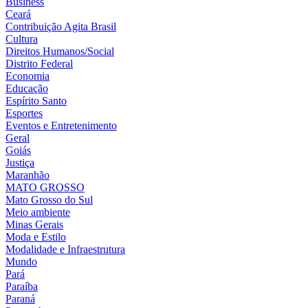
Business
Ceará
Contribuição Agita Brasil
Cultura
Direitos Humanos/Social
Distrito Federal
Economia
Educação
Espírito Santo
Esportes
Eventos e Entretenimento
Geral
Goiás
Justiça
Maranhão
MATO GROSSO
Mato Grosso do Sul
Meio ambiente
Minas Gerais
Moda e Estilo
Modalidade e Infraestrutura
Mundo
Pará
Paraíba
Paraná