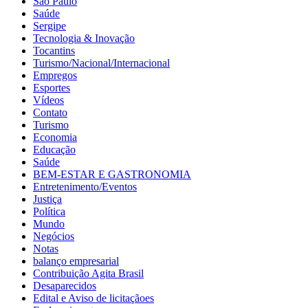
São Paulo
Saúde
Sergipe
Tecnologia & Inovação
Tocantins
Turismo/Nacional/Internacional
Empregos
Esportes
Vídeos
Contato
Turismo
Economia
Educação
Saúde
BEM-ESTAR E GASTRONOMIA
Entretenimento/Eventos
Justiça
Política
Mundo
Negócios
Notas
balanço empresarial
Contribuição Agita Brasil
Desaparecidos
Edital e Aviso de licitaçãoes