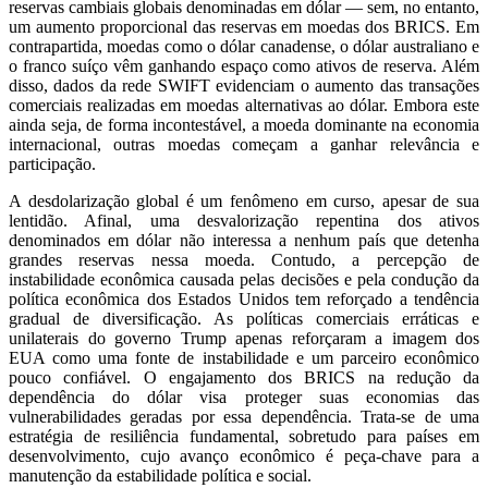
reservas cambiais globais denominadas em dólar — sem, no entanto,
um aumento proporcional das reservas em moedas dos BRICS. Em
contrapartida, moedas como o dólar canadense, o dólar australiano e
o franco suíço vêm ganhando espaço como ativos de reserva. Além
disso, dados da rede SWIFT evidenciam o aumento das transações
comerciais realizadas em moedas alternativas ao dólar. Embora este
ainda seja, de forma incontestável, a moeda dominante na economia
internacional, outras moedas começam a ganhar relevância e
participação.
A desdolarização global é um fenômeno em curso, apesar de sua
lentidão. Afinal, uma desvalorização repentina dos ativos
denominados em dólar não interessa a nenhum país que detenha
grandes reservas nessa moeda. Contudo, a percepção de
instabilidade econômica causada pelas decisões e pela condução da
política econômica dos Estados Unidos tem reforçado a tendência
gradual de diversificação. As políticas comerciais erráticas e
unilaterais do governo Trump apenas reforçaram a imagem dos
EUA como uma fonte de instabilidade e um parceiro econômico
pouco confiável. O engajamento dos BRICS na redução da
dependência do dólar visa proteger suas economias das
vulnerabilidades geradas por essa dependência. Trata-se de uma
estratégia de resiliência fundamental, sobretudo para países em
desenvolvimento, cujo avanço econômico é peça-chave para a
manutenção da estabilidade política e social.