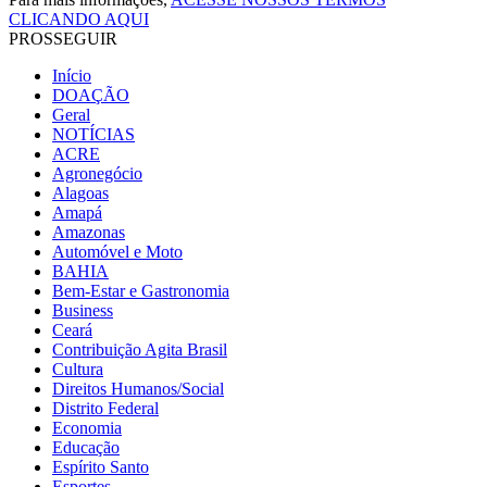
CLICANDO AQUI
PROSSEGUIR
Início
DOAÇÃO
Geral
NOTÍCIAS
ACRE
Agronegócio
Alagoas
Amapá
Amazonas
Automóvel e Moto
BAHIA
Bem-Estar e Gastronomia
Business
Ceará
Contribuição Agita Brasil
Cultura
Direitos Humanos/Social
Distrito Federal
Economia
Educação
Espírito Santo
Esportes