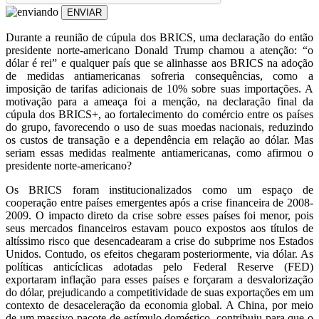
ENVIAR
Durante a reunião de cúpula dos BRICS, uma declaração do então
presidente norte-americano Donald Trump chamou a atenção: “o
dólar é rei” e qualquer país que se alinhasse aos BRICS na adoção
de medidas antiamericanas sofreria consequências, como a
imposição de tarifas adicionais de 10% sobre suas importações. A
motivação para a ameaça foi a menção, na declaração final da
cúpula dos BRICS+, ao fortalecimento do comércio entre os países
do grupo, favorecendo o uso de suas moedas nacionais, reduzindo
os custos de transação e a dependência em relação ao dólar. Mas
seriam essas medidas realmente antiamericanas, como afirmou o
presidente norte-americano?
Os BRICS foram institucionalizados como um espaço de
cooperação entre países emergentes após a crise financeira de 2008-
2009. O impacto direto da crise sobre esses países foi menor, pois
seus mercados financeiros estavam pouco expostos aos títulos de
altíssimo risco que desencadearam a crise do subprime nos Estados
Unidos. Contudo, os efeitos chegaram posteriormente, via dólar. As
políticas anticíclicas adotadas pelo Federal Reserve (FED)
exportaram inflação para esses países e forçaram a desvalorização
do dólar, prejudicando a competitividade de suas exportações em um
contexto de desaceleração da economia global. A China, por meio
de um massivo pacote de estímulo doméstico, contribuiu para que o