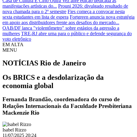
Casa de Cultura É Círio Outra Vez abre edição dedicada às
manifestações artísticas do...
Prouni 2026: divulgado resultado de
nova chamada para o 2º semestre
Fies começa a convocar nesta
sexta estudantes em lista de espera
Fortgreen anuncia nova estratégia
em apoio aos distribuidores frente aos desafios do mercado...
OAB/DF lança "violentômetro" sobre estágios da agressão a
mulheres
TRE-RJ abre urna para o público e defende segurança do
voto eletrônico
EM ALTA
MENU
NOTÍCIAS
Rio de Janeiro
Os BRICS e a desdolarização da
economia global
Fernanda Brandão, coordenadora do curso de
Relações Internacionais da Faculdade Presbiteriana
Mackenzie Rio
Isabel Rizzo
11/07/2025 20:24