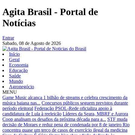
Agita Brasil - Portal de
Notícias
Entrar
Sabado,
08 de Agosto de 2026
Início
Geral
Economia
Educação
Saúde
Mundo
Agronegócio
MENU
Game Music alcança 1 bilhão de streams e celebra crescimento da
música baiana nas...
Concursos públicos seguem previstos durante
período eleitoral
Federação PSOL-Rede oficializa apoio à
candidatura de Lula à reeleição
Líderes da Seara, MBRF e Aurora
Coop analisam os desafios da próxima década para a...
STF muda
decisão de Moraes e reduz pena de condenada por 8 de janeiro
Rio
concentra quase um terço de casos de exercício ilegal da medicina