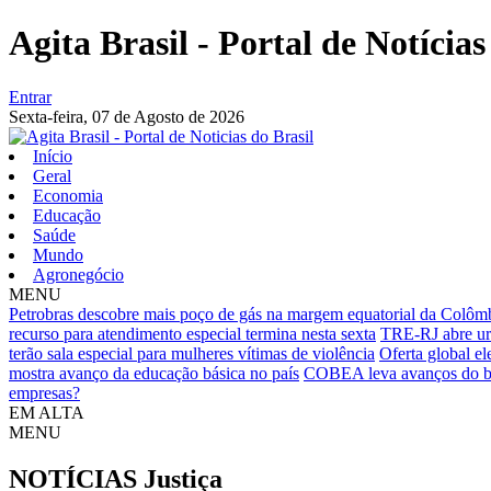
Agita Brasil - Portal de Notícias
Entrar
Sexta-feira,
07 de Agosto de 2026
Início
Geral
Economia
Educação
Saúde
Mundo
Agronegócio
MENU
Petrobras descobre mais poço de gás na margem equatorial da Colôm
recurso para atendimento especial termina nesta sexta
TRE-RJ abre urn
terão sala especial para mulheres vítimas de violência
Oferta global e
mostra avanço da educação básica no país
COBEA leva avanços do bem
empresas?
EM ALTA
MENU
NOTÍCIAS
Justiça