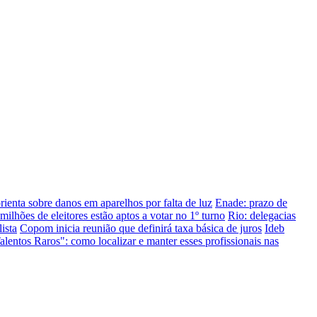
ienta sobre danos em aparelhos por falta de luz
Enade: prazo de
milhões de eleitores estão aptos a votar no 1º turno
Rio: delegacias
ista
Copom inicia reunião que definirá taxa básica de juros
Ideb
alentos Raros": como localizar e manter esses profissionais nas