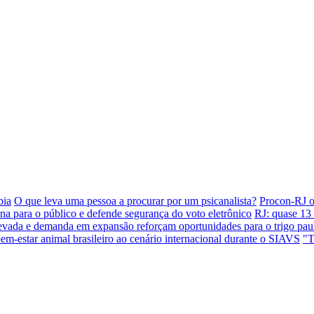
bia
O que leva uma pessoa a procurar por um psicanalista?
Procon-RJ or
a para o público e defende segurança do voto eletrônico
RJ: quase 13 
levada e demanda em expansão reforçam oportunidades para o trigo paul
-estar animal brasileiro ao cenário internacional durante o SIAVS
"T