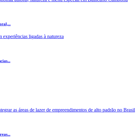
al,...
ias...
eas...