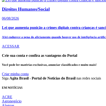
Direitos Humanos/Social
06/08/2026
Lei que aumenta punição a crimes digitais contra crianças é san
A lei endurece a pena do aliciamento quando houver uso de inteligência artifici
ACESSAR
Crie sua conta e confira as vantagens do Portal
Você pode ler matérias exclusivas, anunciar classificados e muito mais!
Criar minha conta
Siga
Agita Brasil - Portal de Noticias do Brasil
nas redes sociais
EM NOTÍCIAS
ACRE
Agronegócio
Alagoas