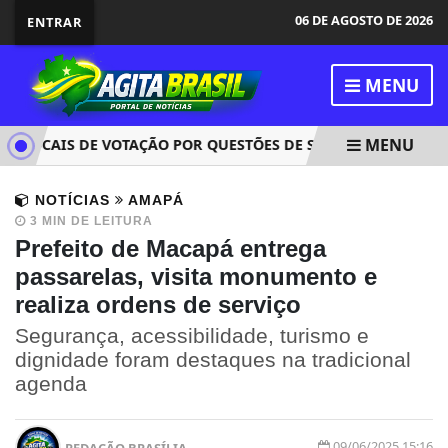
06 DE AGOSTO DE 2026
ENTRAR
MENU
MENU
6 LOCAIS DE VOTAÇÃO POR QUESTÕES DE SEGURANÇA
PELA
NOTÍCIAS
AMAPÁ
3 MIN DE LEITURA
Prefeito de Macapá entrega
passarelas, visita monumento e
realiza ordens de serviço
Segurança, acessibilidade, turismo e
dignidade foram destaques na tradicional
agenda
09/06/2025 15:16
REDAÇÃO BRASÍLIA...