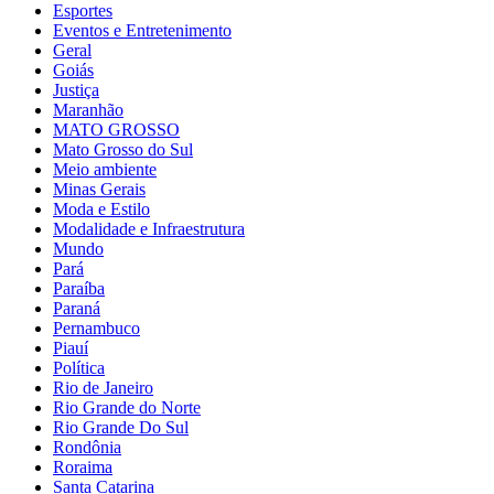
Esportes
Eventos e Entretenimento
Geral
Goiás
Justiça
Maranhão
MATO GROSSO
Mato Grosso do Sul
Meio ambiente
Minas Gerais
Moda e Estilo
Modalidade e Infraestrutura
Mundo
Pará
Paraíba
Paraná
Pernambuco
Piauí
Política
Rio de Janeiro
Rio Grande do Norte
Rio Grande Do Sul
Rondônia
Roraima
Santa Catarina