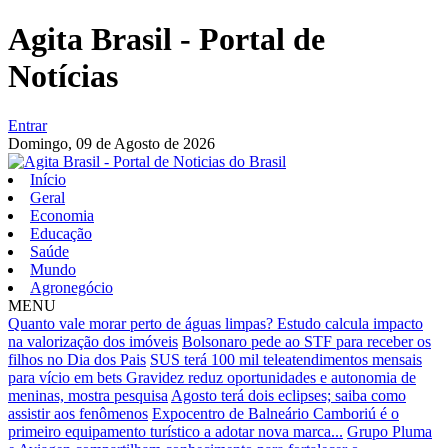
Agita Brasil - Portal de
Notícias
Entrar
Domingo,
09 de Agosto de 2026
Início
Geral
Economia
Educação
Saúde
Mundo
Agronegócio
MENU
Quanto vale morar perto de águas limpas? Estudo calcula impacto
na valorização dos imóveis
Bolsonaro pede ao STF para receber os
filhos no Dia dos Pais
SUS terá 100 mil teleatendimentos mensais
para vício em bets
Gravidez reduz oportunidades e autonomia de
meninas, mostra pesquisa
Agosto terá dois eclipses; saiba como
assistir aos fenômenos
Expocentro de Balneário Camboriú é o
primeiro equipamento turístico a adotar nova marca...
Grupo Pluma