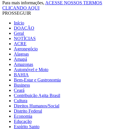
Para mais informações,
ACESSE NOSSOS TERMOS
CLICANDO AQUI
PROSSEGUIR
Início
DOAÇÃO
Geral
NOTÍCIAS
ACRE
Agronegócio
Alagoas
Amapá
Amazonas
Automóvel e Moto
BAHIA
Bem-Estar e Gastronomia
Business
Ceará
Contribuição Agita Brasil
Cultura
Direitos Humanos/Social
Distrito Federal
Economia
Educação
Espírito Santo