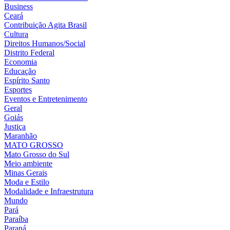
Business
Ceará
Contribuição Agita Brasil
Cultura
Direitos Humanos/Social
Distrito Federal
Economia
Educação
Espírito Santo
Esportes
Eventos e Entretenimento
Geral
Goiás
Justiça
Maranhão
MATO GROSSO
Mato Grosso do Sul
Meio ambiente
Minas Gerais
Moda e Estilo
Modalidade e Infraestrutura
Mundo
Pará
Paraíba
Paraná