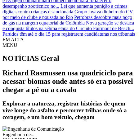
e Aviagen compartilham conhecimento para fortalecer o
desempenho zootécnico no...
Lei que aumenta punição a crimes
digitais contra crianças é sancionada
Grupo lavava dinheiro do CV
por meio de clube e pousada no Rio
Petrobras descobre mais poço
de gás na margem equatorial da Colômbia
Nova geração se destaca
e conquista títulos na sétima etapa do Circuito Fairmont de Beach...
Partidos têm até o dia 15 para registrarem candidaturas nos tribunais
EM ALTA
MENU
NOTÍCIAS
Geral
Richard Rasmussen usa quadriciclo para
acessar biomas onde antes só era possível
chegar a pé ou a cavalo
Explorar a natureza, registrar histórias de quem
vive longe do asfalto e percorrer trilhas onde só a
coragem, e um bom veículo, chegam
Engenharia de...