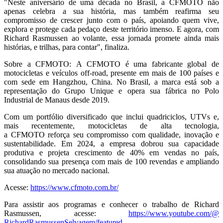
"Neste aniversário de uma década no Brasil, a CFMOTO não
apenas celebra a sua história, mas também reafirma seu
compromisso de crescer junto com o país, apoiando quem vive,
explora e protege cada pedaço deste território imenso. E agora, com
Richard Rasmussen ao volante, essa jornada promete ainda mais
histórias, e trilhas, para contar", finaliza.
Sobre a CFMOTO: A CFMOTO é uma fabricante global de
motocicletas e veículos off-road, presente em mais de 100 países e
com sede em Hangzhou, China. No Brasil, a marca está sob a
representação do Grupo Unique e opera sua fábrica no Polo
Industrial de Manaus desde 2019.
Com um portfólio diversificado que inclui quadriciclos, UTVs e,
mais recentemente, motocicletas de alta tecnologia,
a CFMOTO reforça seu compromisso com qualidade, inovação e
sustentabilidade. Em 2024, a empresa dobrou sua capacidade
produtiva e projeta crescimento de 40% em vendas no país,
consolidando sua presença com mais de 100 revendas e ampliando
sua atuação no mercado nacional.
Acesse:
https://www.cfmoto.com.br/
Para assistir aos programas e conhecer o trabalho de Richard
Rasmussen, acesse:
https://www.youtube.com/@
RichardRasmussenSelvagem/
featured