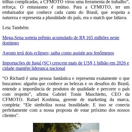
trilhas complicadas, a CFMOTO virou uma ferramenta de trabalho”,
reforça. O entusiasmo é mútuo. Para a CFMOTO, ter um
embaixador que conhece cada canto do Brasil, que respeita a
natureza e representa a pluralidade do país, era o match que faltava.
Leia Também:
Mega-Sena sorteia prêmio acumulado de R$ 165 milhões neste
domingo
Agosto terá dois eclipses; saiba como assistir aos fenômenos
Importações de Itajaí (SC) crescem mais de US$ 1 bilhão em 2026 e
cidade mantém liderança nacional
“O Richard é uma pessoa fantástica e representa exatamente o que
buscamos: alguém que conhece as belezas e os desafios do Brasil,
entende a importância de produtos de qualidade e percorre o país
com respeito”, afirma Gabriel Tonin Maschietto, CEO da
CFMOTO. Rafael Koshima, gerente de marketing da marca,
completa: “Ele simboliza nossa brasilidade. E isso se conecta
perfeitamente com a nossa proposta de estar próximo dos nossos
clientes".