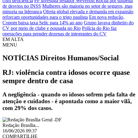
com deficiência
PF investiga senador Weverton Rocha por suspeita
de desvios no INSS
Mulheres são maioria no setor de seguros, mas
minoria na liderança
Oferta global elevada e demanda em expansão
reforçam oportunidades para o trigo paulista
Em nova redução,
Copom baixa taxa Selic para 14% ao ano
Grupo lavava dinheiro do
CV por meio de clube e pousada no Rio
Polícia do Rio faz
operações para prender dezenas de integrantes do CV
EM ALTA
MENU
NOTÍCIAS
Direitos Humanos/Social
RJ: violência contra idosos ocorre quase
sempre dentro de casa
A negligência - quando os idosos sofrem pela falta de
atenção e cuidados - é apontada como a maior vilã,
com 29% dos casos.
Redação Brasília...
16/06/2026 09:37
COMPARTILHE