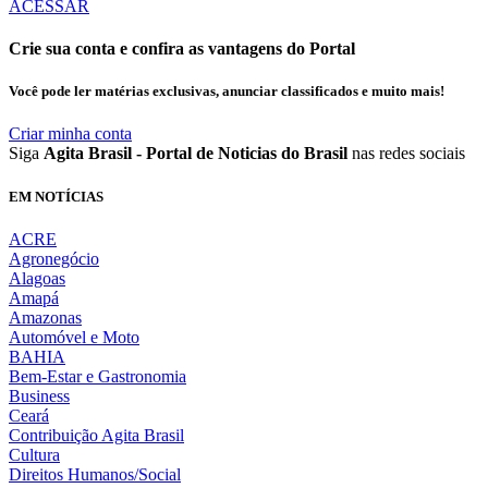
ACESSAR
Crie sua conta e confira as vantagens do Portal
Você pode ler matérias exclusivas, anunciar classificados e muito mais!
Criar minha conta
Siga
Agita Brasil - Portal de Noticias do Brasil
nas redes sociais
EM NOTÍCIAS
ACRE
Agronegócio
Alagoas
Amapá
Amazonas
Automóvel e Moto
BAHIA
Bem-Estar e Gastronomia
Business
Ceará
Contribuição Agita Brasil
Cultura
Direitos Humanos/Social